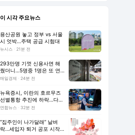
이 시각 주요뉴스
용산공원 놓고 정부 vs 서울
시 엇박…주택 공급 시험대
뉴시스
21분 전
293만명 기껏 신용사면 해
줬더니…5명중 1명은 또 연
체했다
매일경제
24분 전
뉴욕증시, 이란의 호르무즈
선별통항 추진에 하락…다우
0.9%↓(종합)
연합뉴스
32분 전
“집주인이 나가달래” 날벼
락…세입자 퇴거 공포 시작됐