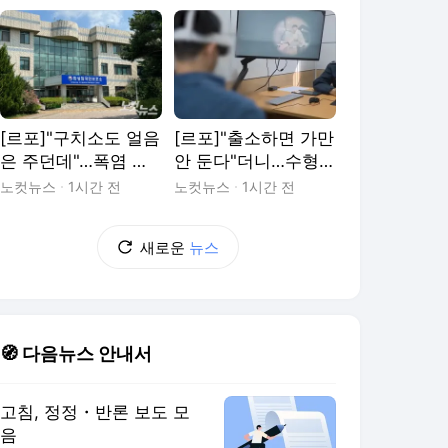
그곳&]
[르포]"구치소도 얼음
[르포]"출소하면 가만
은 주던데"…폭염 속
안 둔다"더니…수형자
화성외국인보호소
태도 싹 바뀐 이유는
노컷뉴스
1시간 전
노컷뉴스
1시간 전
새로운
뉴스
🧭 다음뉴스 안내서
고침, 정정・반론 보도 모
음