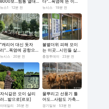
8000보…찜통 열대
다"…폭염에 뜬 이색
야 야간 미화원들 사
지도앱 따라가봤습니
뉴스1
12분 전
뉴시스
19분 전
투
다[출동!인턴]
"캐리어 대신 돗자
불볕더위 피해 모이
리"…폭염에 공항으로
는 이곳…시민들 살리
향하는 어르신들[출
는 ‘작은 쉼’ [살인 폭
뉴시스
20분 전
충청투데이
23분 전
동!인턴]
염 비상]
자식같은 오이 살리
물뿌리고 선풍기 틀
러…밭으로[르포]
어도…사람도 가축도
잡는 극한 폭염 [현장,
이데일리
35분 전
경기일보
53분 전