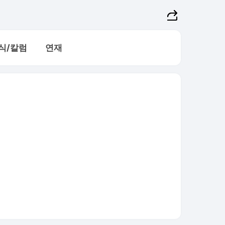
식/칼럼
연재