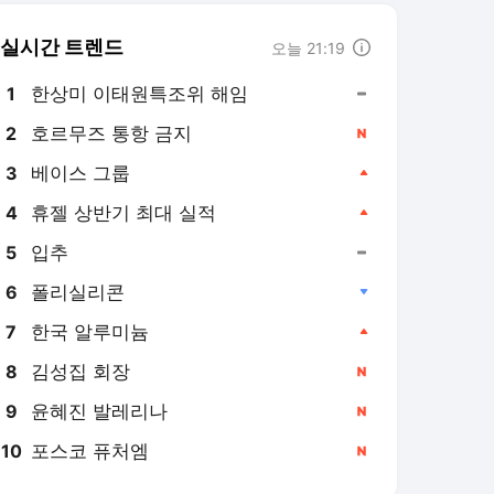
실시간 트렌드
오늘 21:19
한상미 이태원특조위 해임
1
호르무즈 통항 금지
2
베이스 그룹
3
휴젤 상반기 최대 실적
4
입추
5
폴리실리콘
6
한국 알루미늄
7
김성집 회장
8
윤혜진 발레리나
9
포스코 퓨처엠
10