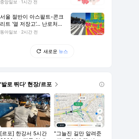
다
중앙일보
1시간 전
서울 절반이 아스팔트-콘크
리트 ‘열 저장고’… 난로처럼
공기 데워
동아일보
2시간 전
새로운
뉴스
'발로 뛰다' 현장/르포
[르포] 한강서 5시간
"그늘진 길만 알려준