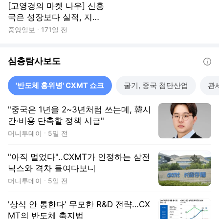
[고영경의 마켓 나우] 신흥
국은 성장보다 실적, 지수
보다 선택
중앙일보
171일 전
심층탐사보도
도움말
'반도체 홍위병' CXMT 쇼크
굴기, 중국 첨단산업
관세
"중국은 1년을 2~3년처럼 쓰는데, 韓시
간·비용 단축할 정책 시급"
머니투데이
5일 전
"아직 멀었다"..CXMT가 인정하는 삼전
닉스와 격차 들여다보니
머니투데이
5일 전
'상식 안 통한다' 무모한 R&D 전략…CX
MT의 반도체 축지법