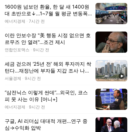
1600원 넘보던 환율, 한 달 새 1400원
대 초반으로↓…1~7월 월 평균 변동폭
47원
에너지경제
7시간 전
이란 안보수장 "美 행동 시정 없으면 호
르무즈 안 열려"…조건 제시
연합인포맥스
9시간 전
세금 걷으려 ‘25년 전’ 해외 투자까지 싹
턴다…재정난에 부자들 지갑 조사 나선
동영상
中
서울경제
9시간 전
“삼전닉스 이렇게 싼데”…외국인, 코스
피 못 사는 이유 [머니+]
에너지경제
9시간 전
구글, AI 리더십 대대적 개편…연구 중
심→수익화 압박