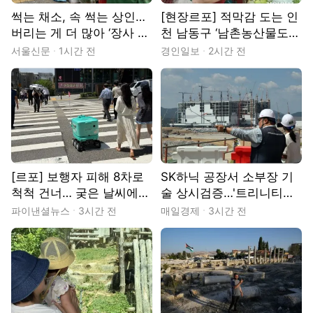
썩는 채소, 속 썩는 상인…
[현장르포] 적막감 도는 인
버리는 게 더 많아 ‘장사 포
천 남동구 ‘남촌농산물도매
기’
시장’
서울신문
1시간 전
경인일보
2시간 전
[르포] 보행자 피해 8차로
SK하닉 공장서 소부장 기
척척 건너… 궂은 날씨에도
술 상시검증…'트리니티팹'
지연없이 배달
내년 완공
파이낸셜뉴스
3시간 전
매일경제
3시간 전