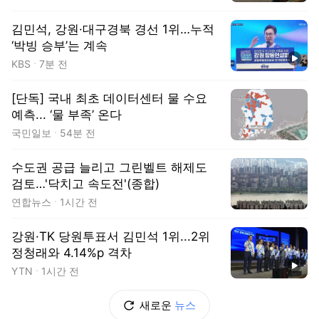
김민석, 강원·대구경북 경선 1위…누적
‘박빙 승부’는 계속
동영상
KBS
7분 전
[단독] 국내 최초 데이터센터 물 수요
예측... ‘물 부족’ 온다
국민일보
54분 전
수도권 공급 늘리고 그린벨트 해제도
검토…'닥치고 속도전'(종합)
연합뉴스
1시간 전
강원·TK 당원투표서 김민석 1위...2위
정청래와 4.14%p 격차
동영상
YTN
1시간 전
새로운
뉴스