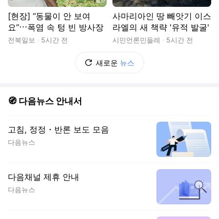
[현장] “동물이 안 보여
사마리아인 땅 빼앗기 이스
요”⋯폭염 속 텅 빈 방사장
라엘의 새 책략 '유적 발굴'
전북일보
5시간 전
시민언론민들레
5시간 전
새로운
뉴스
🧭 다음뉴스 안내서
고침, 정정・반론 보도 모음
다음뉴스
다음채널 제휴 안내
다음뉴스