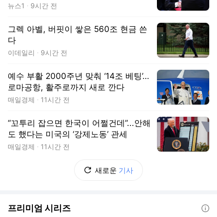
뉴스1
9시간 전
그렉 아벨, 버핏이 쌓은 560조 현금 쓴
다
이데일리
9시간 전
예수 부활 2000주년 맞춰 ‘14조 베팅’…
로마공항, 활주로까지 새로 깐다
매일경제
11시간 전
“꼬투리 잡으면 한국이 어쩔건데”...안해
도 했다는 미국의 ‘강제노동’ 관세
매일경제
11시간 전
새로운
기사
프리미엄 시리즈
도움말