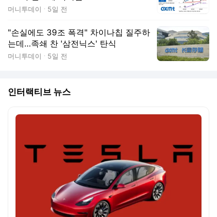
머니투데이
5일 전
"손실에도 39조 폭격" 차이나칩 질주하
는데…족쇄 찬 '삼전닉스' 탄식
머니투데이
5일 전
인터랙티브 뉴스