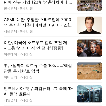
만에 신규 기업 123% '껑충' [차이나 워
치]
한국경제
6시간 전
‘ASML 대안’ 주장한 스타트업에 7000
억 투자한 시추에이셔널 어웨어니스[마
켓무버]
서울경제
6시간 전
이란, 미국에 호르무즈 합의 조건 제
시…美 “경기 아직 안 끝나” [종합]
이투데이
7시간 전
中, 7월까지 희토류 수출 10%↓…'핵심
광물 무기화'로 압박
이데일리
7시간 전
인도네시아 첫 슈퍼컴퓨터…그 속에 ‘K-
AI’ 혈맥 흐른다
매일경제
7시간 전