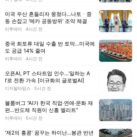
미국 우산 흔들리자 뭉쳤다…나토ㆍ중
동 손잡고 ‘메카 공동방위’ 조약 체결
이투데이
4시간 전
중국 희토류 대일 수출 반 토막…미국에
도 공급 14% 줄여
이투데이
4시간 전
오픈AI, PT 스타트업 인수…‘일하는 A
I’로 전환 가속 [이규화의 글로벌AI]
디지털타임스
5시간 전
블룸버그 “AI가 한국 직업·연애·문화 재
편…반도체 직원이 신흥 엘리트”
이투데이
5시간 전
'제2의 홍콩' 꿈꾸는 하이난…봉관 반년