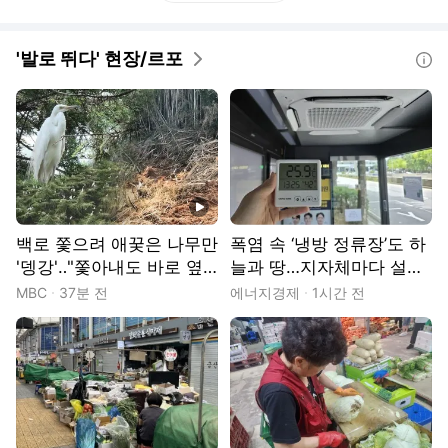
'발로 뛰다' 현장/르포
도움말
동영상
백로 쫓으려 애꿎은 나무만
폭염 속 ‘냉방 정류장’도 하
'뎅강'‥"쫓아내도 바로 옆
늘과 땅…지자체마다 설치
인데‥"
제각각, 관리는 사각지대
MBC
37분 전
에너지경제
1시간 전
[현장]