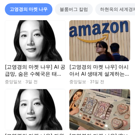
고영경의 마켓 나우
블룸버그 칼럼
하현옥의 세계경
[고영경의 마켓 나우] AI 공
[고영경의 마켓 나우] 아시
급망, 숨은 수혜국은 태국·
아서 AI 생태계 설계하는
말레이시아
아마존
중앙일보
3일 전
중앙일보
31일 전