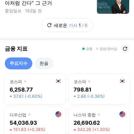
아처럼 간다" 그 근거
중앙일보
162일 전
새로운
기사
1
/
6
금융 지표
새로고침
장중
장전/장마감
주요지수
환율
코스피
코스닥
6,258.77
798.81
37.61
(-0.60%)
2.86
(-0.36%)
하락
하락
다우산업
나스닥 종합
54,036.93
26,690.62
151.83
(+0.28%)
342.26
(+1.30%)
상승
상승