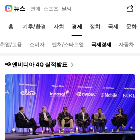
공유하기
연예
스포츠
날씨
홈
기후/환경
사회
경제
정치
국제
문화
취업/고용
소비자
벤처/스타트업
국제경제
자동차
📢 엔비디아 4Q 실적발표