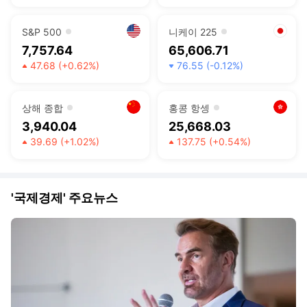
S&P 500
니케이 225
7,757.64
65,606.71
47.68
(+0.62%)
76.55
(-0.12%)
상승
하락
상해 종합
홍콩 항셍
3,940.04
25,668.03
39.69
(+1.02%)
137.75
(+0.54%)
상승
상승
'국제경제' 주요뉴스