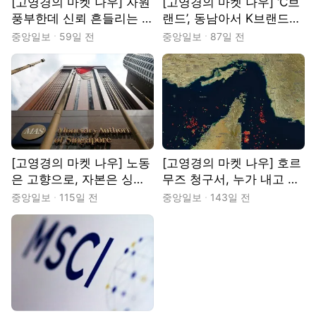
[고영경의 마켓 나우] 자원
[고영경의 마켓 나우] ‘C브
풍부한데 신뢰 흔들리는 인
랜드’, 동남아서 K브랜드에
도네시아
도전장
중앙일보
59일 전
중앙일보
87일 전
[고영경의 마켓 나우] 노동
[고영경의 마켓 나우] 호르
은 고향으로, 자본은 싱가
무즈 청구서, 누가 내고 누
포르로
가 버는가
중앙일보
115일 전
중앙일보
143일 전