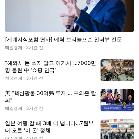
[세계지식포럼 연사] 에릭 브리뇰프슨 인터뷰 전문
매일경제
3시간 전
"해외서 돈 쓰지 말고 여기서"…7000만
명 몰린 中 '쇼핑 천국'
한국경제
3시간 전
美 "핵심광물 30억弗 투자 … 中의존 탈
피"
매일경제
3시간 전
일본 여행 갈 때 3배 더 냅니다…7월부
터 오른 '이 돈' 정체
아주경제
4시간 전