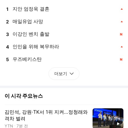
지안 엄정욱 결혼
1
, 상승
매일유업 사망
2
, 상승
이강인 벤치 출발
3
, 신규
인민을 위해 복무하라
4
, 상승
우즈베키스탄
5
, 신규
더보기
이 시각 주요뉴스
김민석, 강원·TK서 1위 지켜...정청래와
격차 벌려
동영상
YTN
7분 전