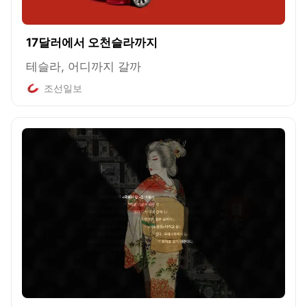
17달러에서 오천슬라까지
테슬라, 어디까지 갈까
조선일보