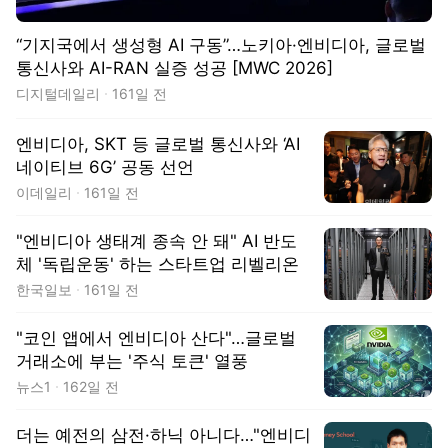
“기지국에서 생성형 AI 구동”…노키아·엔비디아, 글로벌
통신사와 AI-RAN 실증 성공 [MWC 2026]
디지털데일리
161일 전
엔비디아, SKT 등 글로벌 통신사와 ‘AI
네이티브 6G’ 공동 선언
이데일리
161일 전
"엔비디아 생태계 종속 안 돼" AI 반도
체 '독립운동' 하는 스타트업 리벨리온
한국일보
161일 전
"코인 앱에서 엔비디아 산다"…글로벌
거래소에 부는 '주식 토큰' 열풍
뉴스1
162일 전
더는 예전의 삼전·하닉 아니다…"엔비디