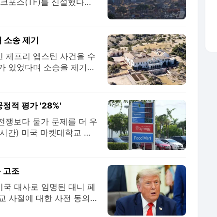
크포스(TF)를 신설했다고
 인용해 보도했다. 관련 활
지 정보원을 포섭·관리하는
, 비밀 공작 요원들을
 소송 제기
 제프리 엡스틴 사건을 수
가 있었다며 소송을 제기했
일, 뉴멕시코 법무장관이 연
무대행을 엡스틴 수사 방해
주는 엡스틴의 성범죄 장소
정적 평가 '28%'
전쟁보다 물가 문제를 더 우
지시간) 미국 마켓대학교 로
명을 대상으로 한 여론조사에
로 '생활비'와 '인플레이
르면 생활비, 인플레이션은
등 고조
미국 대사로 임명된 대니 페
 사절에 대한 사전 동의)
널드 트럼프 미국 행정부 또