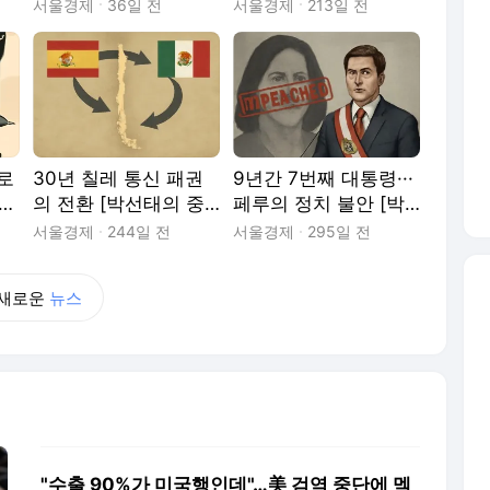
이슈와 문화]
[박선태의 중남미 이슈
서울경제
36일 전
서울경제
213일 전
와 문화]
으로
30년 칠레 통신 패권
9년간 7번째 대통령···
 현
의 전환 [박선태의 중
페루의 정치 불안 [박
남미 이슈와 문화]
선태의 중남미 이슈와
서울경제
244일 전
서울경제
295일 전
문화]
새로운
뉴스
"수출 90%가 미국행인데"…美 검역 중단에 멕