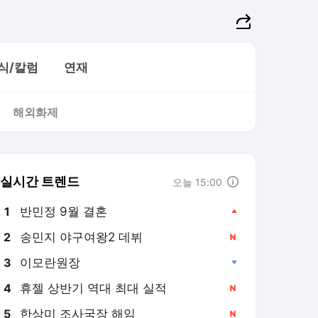
식/칼럼
연재
해외화제
실시간 트렌드
오늘 15:00
반민정 9월 결혼
1
송민지 야구여왕2 데뷔
2
이모란원장
3
휴젤 상반기 역대 최대 실적
4
한상미 조사국장 해임
5