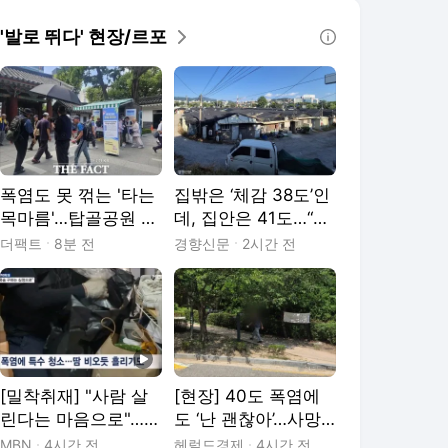
'발로 뛰다' 현장/르포
폭염도 못 꺾는 '타는
집밖은 ‘체감 38도’인
목마름'…탑골공원 아
데, 집안은 41도…“에
리수 냉장고 가보니
어컨 켜도 32도 찜통”
더팩트
8분 전
경향신문
2시간 전
[밀착취재] "사람 살
[현장] 40도 폭염에
린다는 마음으로"…폭
도 ‘난 괜찮아’…사망
염에 특수청소 현장
등산객 속출에도 끊
MBN
4시간 전
헤럴드경제
4시간 전