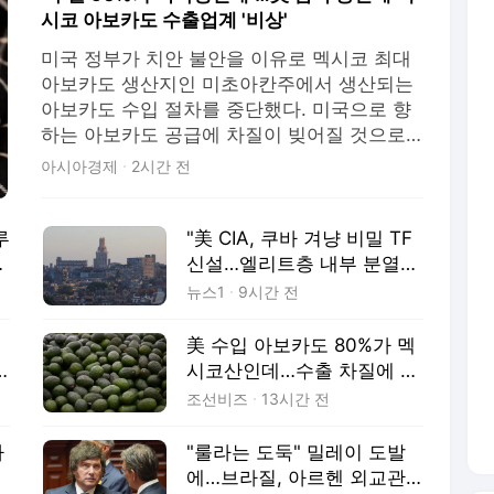
시코 아보카도 수출업계 '비상'
미국 정부가 치안 불안을 이유로 멕시코 최대
아보카도 생산지인 미초아칸주에서 생산되는
아보카도 수입 절차를 중단했다. 미국으로 향
하는 아보카도 공급에 차질이 빚어질 것으로
예상돼 가격 상승 우려도 커지고 있다. 5일(현
아시아경제
2시간 전
지시간) 미국 블룸버그 통신과 CNN 등에 따르
면 주멕시코 미국 대사관과 영사관은 이날부
터 미초아칸주에서 미국 정부의 업무를 중단
루
"美 CIA, 쿠바 겨냥 비밀 TF
한다고 밝혔
신설…엘리트층 내부 분열
획책"
뉴스1
9시간 전
후
美 수입 아보카도 80%가 멕
시코산인데…수출 차질에 가
격 상승 우려
조선비즈
13시간 전
가
"룰라는 도둑" 밀레이 도발
에…브라질, 아르헨 외교관