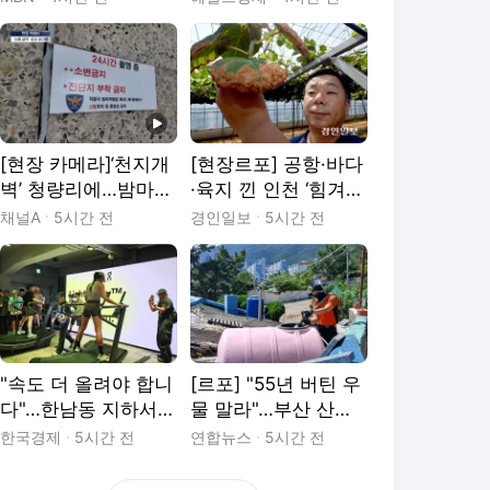
가보니
이지 않는 산행 [세상
&]
[현장 카메라]‘천지개
[현장르포] 공항·바다
벽’ 청량리에…밤마다
·육지 낀 인천 ‘힘겨운
벌어지는 ‘노상방뇨
삶의 현장’
채널A
5시간 전
경인일보
5시간 전
전쟁’
"속도 더 올려야 합니
[르포] "55년 버틴 우
다"…한남동 지하서
물 말라"…부산 산동
'3분 전력질주'
네 폭염·가뭄에 생존
한국경제
5시간 전
연합뉴스
5시간 전
위기