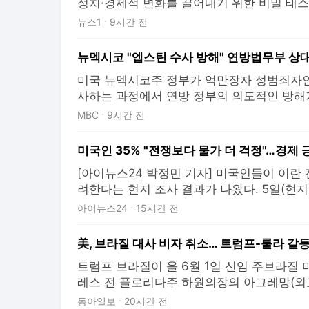
정치·경제적 변화를 끌어내기 위한 비밀 태스
뉴욕타임스(NYT)가 5일(현지시간) 소식통을
뉴스1
9시간 전
동을 브리핑 받은 소식통에 따르면 TF는 현
공작원과 정보 분석가, 사이버 작전 수행 요원
뉴멕시코 "엡스틴 수사 방해" 연방법무부 상대
미국 뉴멕시코주 정부가 억만장자 성범죄자인
사하는 과정에서 연방 정부의 의도적인 방해
습니다. CNN방송과 NBC방송은 현지시간 5
MBC
9시간 전
방 법무부와 토드 블랜치 연방 법무장관 직
혐의로 고소했다고 보도했습니다. 뉴멕시코
미국인 35% "전쟁보다 물가 더 걱정"…경제 긍
로 지목된 조로 목장
[아이뉴스24 박정민 기자] 미국인들이 이란 
려한다는 현지 조사 결과가 나왔다. 5일(현
스쿨은 지난달 22~29일 미국 성인 1076
아이뉴스24
15시간 전
서 응답자의 35%가 현재 가장 중요한 현안으
션'을 꼽았다고 발표했다. 마켓대학교에 따
美, 브라질 대사 비자 취소… 트럼프-룰라 갈
지난 1
트럼프 브라질이 올 6월 1일 신임 주브라질 
레스 전 플로리다주 하원의장의 아그레망(외교
을 두 달 넘게 미루고 있다. 이에 분노한 도
동아일보
20시간 전