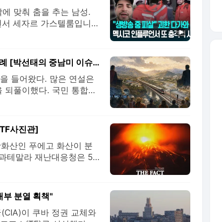
에 맞춰 춤을 추는 남성.
루언서 세자르 가스텔룸입니
 방송을 하던 그를 향해 오
기를 꺼내 방아쇠를 당깁니
, 가스텔룸은 현장에서 숨
미래를 말한 페루 게이코, 이제는 콜롬비아 차례 [박선태의 중남미 이슈와 문화]
을 들어왔다. 많은 연설은
을 되풀이했다. 국민 통합과
등을 다시 꺼내는 데 머문
하고 국가를 어디로 이끌 것
7월 28일 게이코 후지모
[TF사진관]
활화산인 푸에고 화산이 분
 과테말라 재난대응청은 5
감소함에 따라 대피했던 주
 다만 아직도 여러 차례의
분출 가능성을 배제할 수 없
내부 분열 획책"
(CIA)이 쿠바 정권 교체와