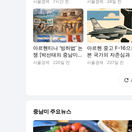
차례 [박선태의 중남미
중남미 이슈와 문화]
서울경제
7시간 전
서울경제
24일 전
이슈와 문화]
아르헨티나 ‘빙하법’ 논
아르헨 중고 F-16
쟁 [박선태의 중남미
본 국가의 자존심과
이슈와 문화]
실 [박선태의 중남미
서울경제
220일 전
서울경제
237일 전
이슈와 문화]
중남미 주요뉴스