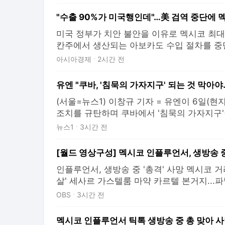
미국 정부가 치안 불안을 이유로 멕시코 최
칸주에서 생산되는 아보카도 수입 절차를 중
보카도 공급에 차질이 빚어질 것으로 예상돼
아시아경제
2시간 전
있다. 5일(현지시간) 미국 블룸버그 통신과 
미국 대사관과 영사관은 이날부터 미초아칸
유엔 "쿠바, '침묵의 가자지구' 되는 것 막아
중단한다고 밝혔
(서울=뉴스1) 이창규 기자 = 유엔이 6일(현
조치를 규탄하며 쿠바에서 '침묵의 가자지구'(si
이 벌어지는 것을 막기 위해 국제사회의 신속
뉴스1
3시간 전
에 따르면, 유엔 특별보고관들은 이날 성명
교통, 관개 시설, 기본 공공서비스가 제대로
[월드 영상구성] 멕시코 인플루언서, 생방송 중
인플루언서, 생방송 중 '총격' 사망 멕시코 거
살' 세사르 가스텔룸 마약 카르텔 본거지...
시나올라주 쿨리아칸 경찰, 모든 가능성 열어두
OBS
3시간 전
영>