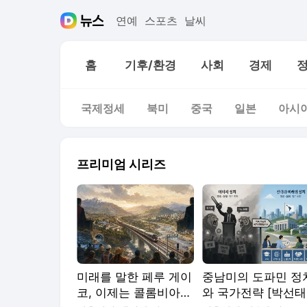
연예
스포츠
날씨
홈
기후/환경
사회
경제
국제정세
북미
중국
일본
아시
프리미엄 시리즈
미래를 말한 페루 게이
중남미의 도파민 정
코, 이제는 콜롬비아
와 국가전략 [박선