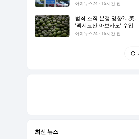
'28%'
아이뉴스24
15시간 전
범죄 조직 분쟁 영향?…美,
'멕시코산 아보카도' 수입 
면 중단
아이뉴스24
15시간 전
최신 뉴스