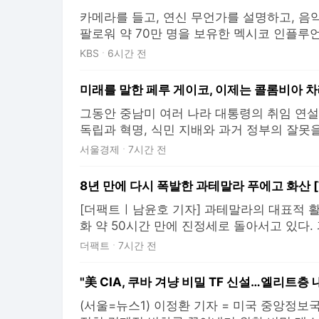
카메라를 들고, 연신 무언가를 설명하고, 음악
팔로워 약 70만 명을 보유한 멕시코 인플
다. 현지 시각 4일 저녁, 친구들과 함께 야외
KBS
6시간 전
토바이를 탄 괴한 2명이 다가오더니 돌연 총
다. 이 장면은 소셜미디어를 통해 생중계됐고
졌습니다.
그동안 중남미 여러 나라 대통령의 취임 연설
독립과 혁명, 식민 지배와 과거 정부의 잘못
새로운 시대를 약속했지만, 오래된 이념과 갈
서울경제
7시간 전
경우도 적지 않았다. 정작 무엇을 우선 해결
인지 구체적으로 밝힌 연설은 드물었다. 지난 
8년 만에 다시 폭발한 과테말라 푸에고 화산 
리 페루
[더팩트ㅣ남윤호 기자] 과테말라의 대표적 
화 약 50시간 만에 진정세로 돌아서고 있다.
일(현지시간) 푸에고 화산의 폭발이 현저히 
더팩트
7시간 전
민들이 단계적으로 귀가할 것이라고 밝혔다.
폭발과 가스, 화산재 분출, 용암·암석 파편 
"美 CIA, 쿠바 겨냥 비밀 TF 신설…엘리트층 
다며 피해
(서울=뉴스1) 이정환 기자 = 미국 중앙정보국