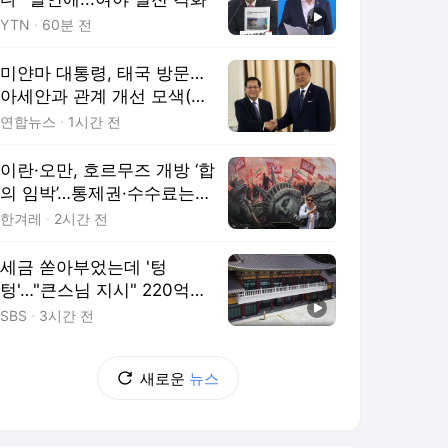
YTN
60분 전
미얀마 대통령, 태국 방문…
아세안과 관계 개선 모색(종
합)
연합뉴스
1시간 전
이란·오만, 호르무즈 개방 ‘합
의 임박’…통제권·수수료는
난제
한겨레
2시간 전
세금 쏟아부었는데 '텅
텅'…"큰스님 지시" 220억의
반전 [XR]
SBS
3시간 전
새로운
뉴스