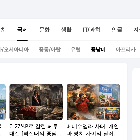
정치
국제
문화
생활
IT/과학
인물
지
아/오세아니아
중동/아랍
유럽
중남미
아프리카
치
0.27%P로 갈린 페루
베네수엘라 사태, 개입
태의
대선 [박선태의 중남미
과 방치 사이의 딜레마