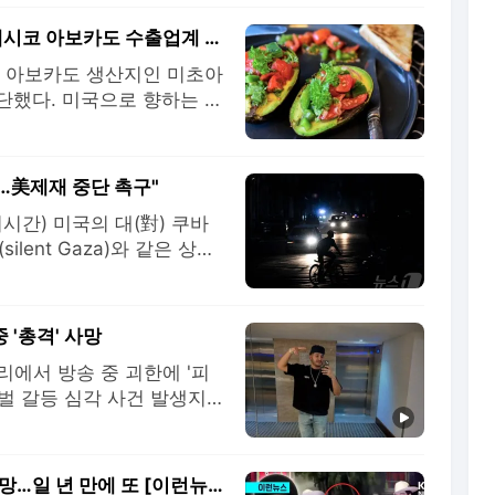
"수출 90%가 미국행인데"…美 검역 중단에 멕시코 아보카도 수출업계 '비상'
대 아보카도 생산지인 미초아
단했다. 미국으로 향하는 아
 가격 상승 우려도 커지고
CNN 등에 따르면 주멕시코
주에서 미국 정부의 업무를
야…美제재 중단 촉구"
지시간) 미국의 대(對) 쿠바
lent Gaza)와 같은 상황
한 행동을 촉구했다. 외신
을 통해 쿠바에서 에너지와
 작동하지 않고 있
 '총격' 사망
리에서 방송 중 괴한에 '피
파벌 갈등 심각 사건 발생지
고 수사 중 <구성 : 김원
멕시코 인플루언서 틱톡 생방송 중 총 맞아 사망…일 년 만에 또 [이런뉴스]