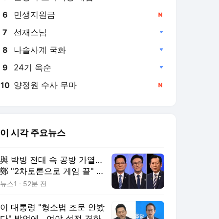
민생지원금
6
선재스님
7
나솔사계 국화
8
24기 옥순
9
양정원 수사 무마
10
이 시각 주요뉴스
與 박빙 전대 속 공방 가열…
鄭 "2차토론으로 게임 끝" 金
"제가 과반"(종합)
뉴스1
52분 전
이 대통령 "형소법 조문 안봤
다" 발언에...여야 설전 격화