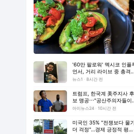
'60만 팔로워' 멕시코 인플
언서, 거리 라이브 중 총격
피살
뉴스1
8시간 전
트럼프, 한국계 美주지사 
보 맹공⋯"공산주의자들이
내세운 여자, 제정신 아냐"
아이뉴스24
10시간 전
미국인 35% "전쟁보다 물
더 걱정"…경제 긍정적 평가