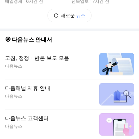
내년 완공
매일경제
6시간 전
전북일보
7시간 전
새로운
뉴스
🧭 다음뉴스 안내서
고침, 정정・반론 보도 모음
다음뉴스
다음채널 제휴 안내
다음뉴스
다음뉴스 고객센터
다음뉴스