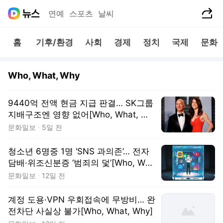
공유하기
연예
스포츠
날씨
홈
기후/환경
사회
경제
정치
국제
문화
Who, What, Why
9440억 전액 현금 지급 판결… SK그룹
지배구조엔 영향 없어[Who, What, Wh
y]
문화일보
5일 전
청소년 6명중 1명 ‘SNS 과의존’… 전자
담배·위조신분증 ‘범죄의 덫’[Who, Wha
t, Why]
문화일보
12일 전
계정 도용·VPN 우회접속에 무방비… 완
전차단 사실상 불가[Who, What, Why]