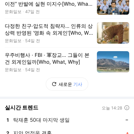
이전” 반발에 실현 미지수[Who, What,
Why]
문화일보
47일 전
다정한 친구·압도적 침략자… 인류의 상
상력 반영된 ‘영화 속 외계인’[Who, Wh
at, Why]
문화일보
54일 전
우주비행사 · FBI · 軍장교… 그들이 본
건 외계인일까[Who, What, Why]
문화일보
54일 전
새로운
기사
실시간 트렌드
도움말
오늘 14:28
탁재훈 50대 마지막 생일
1
, 동일
지안 엄정욱 결혼
2
, 상승