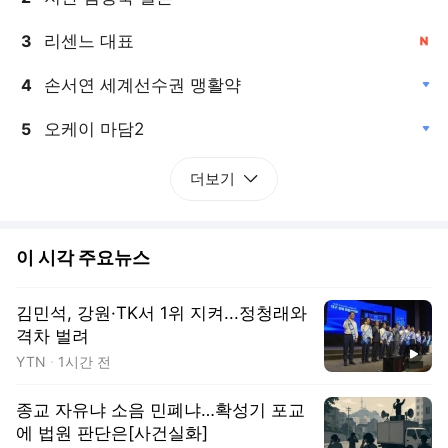
리센느 대표
3
, 신규
손서연 세계선수권 맹활약
4
, 하락
오케이 마담2
5
, 하락
더보기
이 시각 주요뉴스
김민석, 강원·TK서 1위 지켜...정청래와
격차 벌려
동영상
YTN
1시간 전
종교 자유냐 소음 민폐냐…확성기 포교
에 법원 판단은[사건실화]