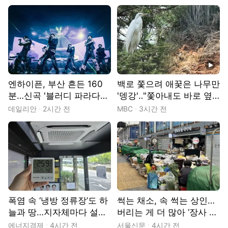
동영상
엔하이픈, 부산 흔든 160
백로 쫓으려 애꿎은 나무만
분…신곡 '블러디 파라다이
'뎅강'‥"쫓아내도 바로 옆
스'로 이어간 피의 서사[현
인데‥"
데일리안
2시간 전
MBC
3시간 전
장]
폭염 속 ‘냉방 정류장’도 하
썩는 채소, 속 썩는 상인…
늘과 땅…지자체마다 설치
버리는 게 더 많아 ‘장사 포
제각각, 관리는 사각지대
기’
에너지경제
4시간 전
서울신문
4시간 전