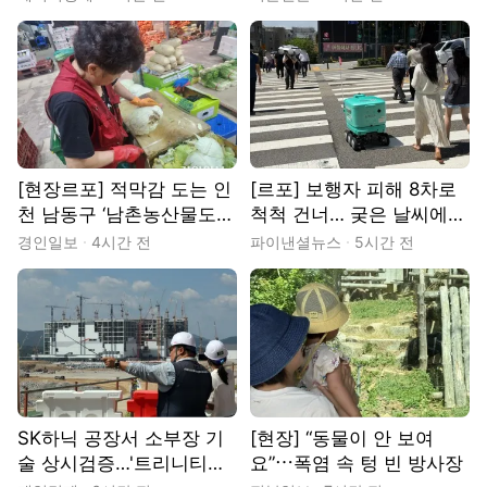
[현장]
[현장르포] 적막감 도는 인
[르포] 보행자 피해 8차로
천 남동구 ‘남촌농산물도매
척척 건너… 궂은 날씨에도
시장’
지연없이 배달
경인일보
4시간 전
파이낸셜뉴스
5시간 전
SK하닉 공장서 소부장 기
[현장] “동물이 안 보여
술 상시검증…'트리니티팹'
요”⋯폭염 속 텅 빈 방사장