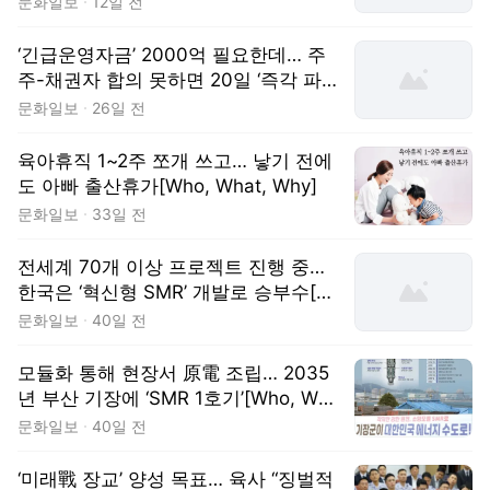
문화일보
12일 전
‘긴급운영자금’ 2000억 필요한데… 주
주-채권자 합의 못하면 20일 ‘즉각 파
산’[Who, What, Why]
문화일보
26일 전
육아휴직 1~2주 쪼개 쓰고… 낳기 전에
도 아빠 출산휴가[Who, What, Why]
문화일보
33일 전
전세계 70개 이상 프로젝트 진행 중…
한국은 ‘혁신형 SMR’ 개발로 승부수[W
ho, What, Why]
문화일보
40일 전
모듈화 통해 현장서 原電 조립… 2035
년 부산 기장에 ‘SMR 1호기’[Who, Wha
t, Why]
문화일보
40일 전
‘미래戰 장교’ 양성 목표… 육사 “징벌적