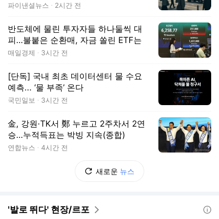
파이낸셜뉴스
2시간 전
반도체에 물린 투자자들 하나둘씩 대
피…불붙은 순환매, 자금 쏠린 ETF는
매일경제
3시간 전
[단독] 국내 최초 데이터센터 물 수요
예측... ‘물 부족’ 온다
국민일보
3시간 전
金, 강원·TK서 鄭 누르고 2주차서 2연
승…누적득표는 박빙 지속(종합)
연합뉴스
4시간 전
새로운
뉴스
'발로 뛰다' 현장/르포
도움말