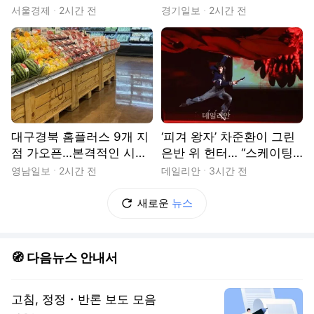
달린다 [르포]
가보니[영상]
서울경제
2시간 전
경기일보
2시간 전
대구경북 홈플러스 9개 지
‘피겨 왕자’ 차준환이 그린
점 가오픈…본격적인 시험
은반 위 헌터… “스케이팅·
대 올랐다
드라마 결합된 값진 경험”
영남일보
2시간 전
데일리안
3시간 전
[현장]
새로운
뉴스
🧭 다음뉴스 안내서
고침, 정정・반론 보도 모음