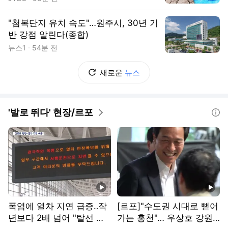
"첨복단지 유치 속도"…원주시, 30년 기
반 강점 알린다(종합)
뉴스1
54분 전
새로운
뉴스
'발로 뛰다' 현장/르포
도움말
동영상
동영상
폭염에 열차 지연 급증‥작
[르포]"수도권 시대로 뻗어
년보다 2배 넘어 "탈선 위
가는 홍천"… 우상호 강원