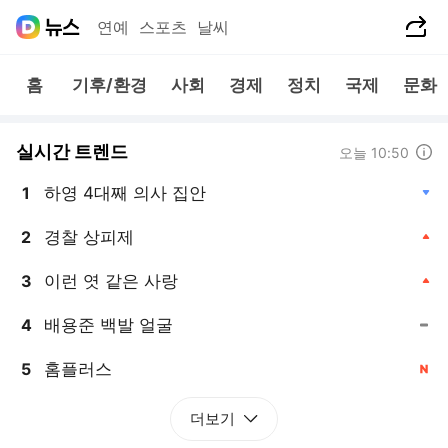
공유하기
연예
스포츠
날씨
홈
기후/환경
사회
경제
정치
국제
문화
실시간 트렌드
도움말
오늘 10:50
하영 4대째 의사 집안
1
, 하락
경찰 상피제
2
, 상승
이런 엿 같은 사랑
3
, 상승
배용준 백발 얼굴
4
, 동일
홈플러스
5
, 신규
더보기