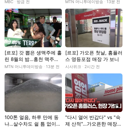
험 막으려"
지사 "홍천 발전이 강원 경
MBC
방금 전
MTN 머니투데이방송
13분 전
제 활로" 전폭 지원
동영상
[르포] 갓 뽑은 생맥주에 홀
[르포] 가오픈 첫날, 홈플러
린 8월의 밤…홍천 맥주축
스 영등포점 매장 가 보니
제, '골목상권 활성화' 통했
MTN 머니투데이방송
13분 전
시사위크
2시간 전
다
동영상
100톤 얼음, 하루 만에 동
"다시 열어 반갑다" vs "숙
나…살수차도 쉴 틈 없이
제 산적"…가오픈한 매장