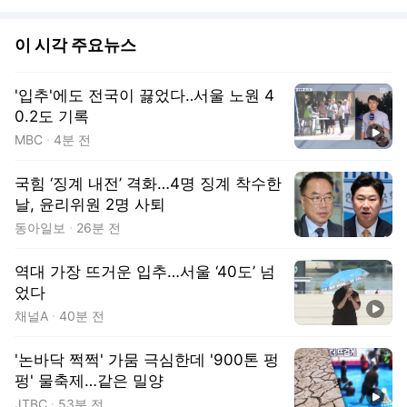
이 시각 주요뉴스
'입추'에도 전국이 끓었다‥서울 노원 4
0.2도 기록
동영상
MBC
4분 전
국힘 ‘징계 내전’ 격화…4명 징계 착수한
날, 윤리위원 2명 사퇴
동아일보
26분 전
역대 가장 뜨거운 입추…서울 ‘40도’ 넘
었다
동영상
채널A
40분 전
'논바닥 쩍쩍' 가뭄 극심한데 '900톤 펑
펑' 물축제…같은 밀양
동영상
JTBC
53분 전