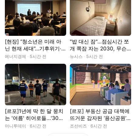
[현장] “청소년은 미래 아
"밥 대신 잠"…점심시간 쪼
닌 현재 세대”…기후위기·
개 쪽잠 자는 2030, 무슨
물 해법 제시한 18개국 청
일? [출동!인턴]
에너지경제
5시간 전
뉴시스
5시간 전
소년들
[르포]1년에 딱 한 달 뭉치
[르포] 부동산 공급 대책에
는 '여름' 히어로들...'30도
뜨거운 감자된 ‘용산공원’…
밤바다' 지킨다
시민들은 “녹지 지켜야”
머니투데이
6시간 전
조선비즈
6시간 전