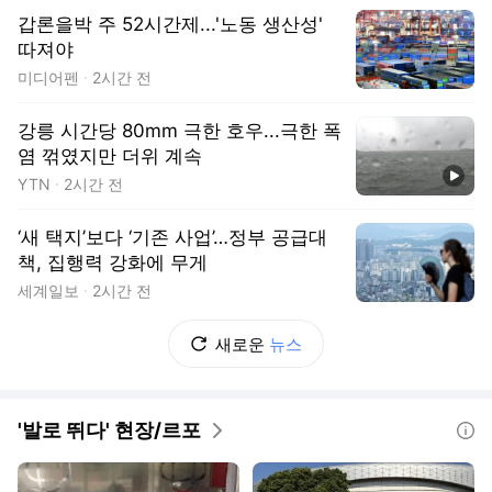
갑론을박 주 52시간제...'노동 생산성'
따져야
미디어펜
2시간 전
강릉 시간당 80mm 극한 호우...극한 폭
염 꺾였지만 더위 계속
동영상
YTN
2시간 전
‘새 택지’보다 ‘기존 사업’…정부 공급대
책, 집행력 강화에 무게
세계일보
2시간 전
새로운
뉴스
'발로 뛰다' 현장/르포
도움말