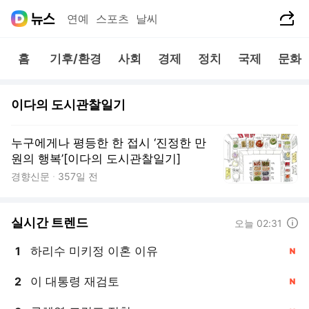
공유하기
연예
스포츠
날씨
홈
기후/환경
사회
경제
정치
국제
문화
이다의 도시관찰일기
누구에게나 평등한 한 접시 ‘진정한 만
원의 행복’[이다의 도시관찰일기]
경향신문
357일 전
실시간 트렌드
도움말
오늘 02:31
하리수 미키정 이혼 이유
1
, 신규
이 대통령 재검토
2
, 신규
, 신규