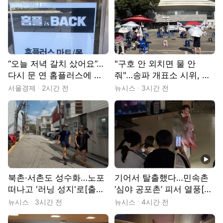
“오늘 저녁 갈치 샀어요”…
"구호 안 외치면 물 안
다시 문 연 홈플러스에 돌
줘"…송파 개표소 시위, 폭
아온 장바구니
염에 동력 뚝[현장]
서울경제
2시간 전
뉴시스
3시간 전
동영상
북촌·서촌도 성수화…노포
기어서 탈출했다…민속촌
떠나고 '러닝 성지'로[출동!
‘심야 공포촌’ 피서 열풍[출
인턴]
동!인턴]
뉴시스
3시간 전
뉴시스
4시간 전