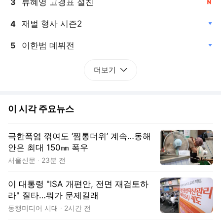
류혜영 고경표 절친
3
재벌 형사 시즌2
4
, 하락
이한범 데뷔전
5
, 하락
더보기
이 시각 주요뉴스
극한폭염 꺾여도 ‘찜통더위’ 계속…동해
안은 최대 150㎜ 폭우
서울신문
23분 전
이 대통령 "ISA 개편안, 전면 재검토하
라" 질타…뭐가 문제길래
동행미디어 시대
2시간 전