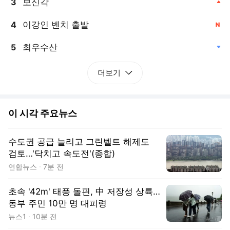
보신각
3
이강인 벤치 출발
4
, 신규
최우수산
5
, 하락
더보기
이 시각 주요뉴스
수도권 공급 늘리고 그린벨트 해제도
검토…'닥치고 속도전'(종합)
연합뉴스
7분 전
초속 '42m' 태풍 돌핀, 中 저장성 상륙…
동부 주민 10만 명 대피령
뉴스1
10분 전