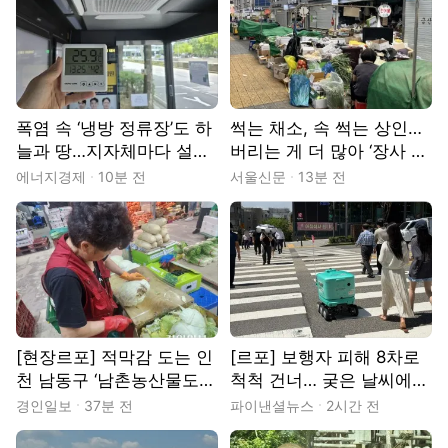
폭염 속 ‘냉방 정류장’도 하
썩는 채소, 속 썩는 상인…
늘과 땅…지자체마다 설치
버리는 게 더 많아 ‘장사 포
제각각, 관리는 사각지대
기’
에너지경제
10분 전
서울신문
13분 전
[현장]
[현장르포] 적막감 도는 인
[르포] 보행자 피해 8차로
천 남동구 ‘남촌농산물도매
척척 건너… 궂은 날씨에도
시장’
지연없이 배달
경인일보
37분 전
파이낸셜뉴스
2시간 전