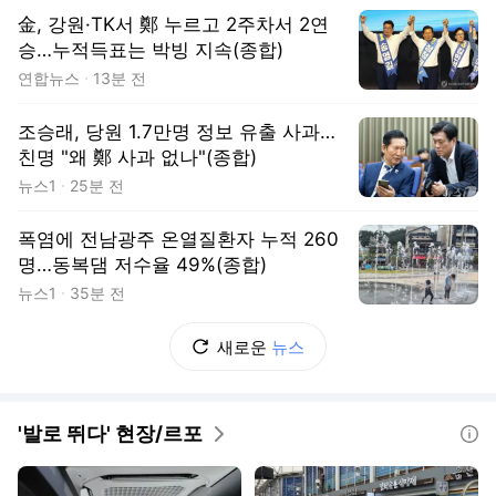
金, 강원·TK서 鄭 누르고 2주차서 2연
승…누적득표는 박빙 지속(종합)
연합뉴스
13분 전
조승래, 당원 1.7만명 정보 유출 사과…
친명 "왜 鄭 사과 없나"(종합)
뉴스1
25분 전
폭염에 전남광주 온열질환자 누적 260
명…동복댐 저수율 49%(종합)
뉴스1
35분 전
새로운
뉴스
'발로 뛰다' 현장/르포
도움말