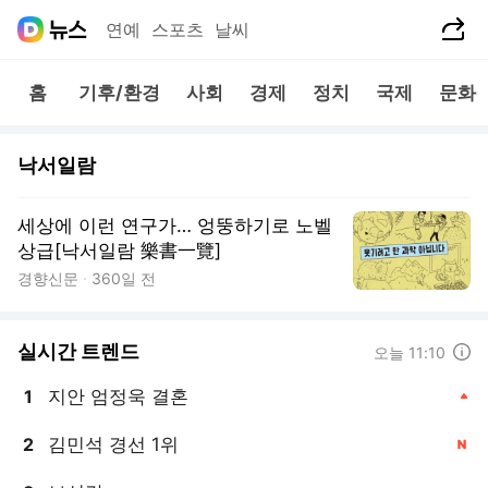
공유하기
연예
스포츠
날씨
홈
기후/환경
사회
경제
정치
국제
문화
낙서일람
세상에 이런 연구가… 엉뚱하기로 노벨
상급[낙서일람 樂書一覽]
경향신문
360일 전
실시간 트렌드
도움말
오늘 11:10
지안 엄정욱 결혼
1
, 상승
김민석 경선 1위
2
, 신규
, 상승