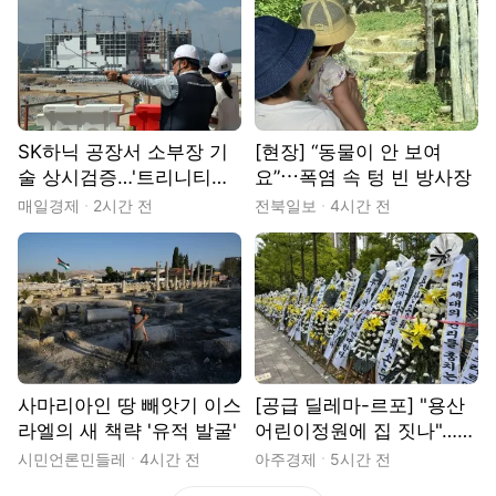
SK하닉 공장서 소부장 기
[현장] “동물이 안 보여
술 상시검증…'트리니티팹'
요”⋯폭염 속 텅 빈 방사장
내년 완공
매일경제
2시간 전
전북일보
4시간 전
사마리아인 땅 빼앗기 이스
[공급 딜레마-르포] "용산
라엘의 새 책략 '유적 발굴'
어린이정원에 집 짓나"…정
부 공급 검토에 서울시·주
시민언론민들레
4시간 전
아주경제
5시간 전
민 반발