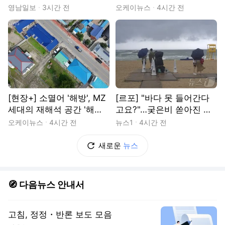
로 즐기는 ‘피서’
영남일보
3시간 전
오케이뉴스
4시간 전
[현장+] 소멸어 '해방', MZ
[르포] "바다 못 들어간다
세대의 재해석 공간 '해방
고요?"…궂은비 쏟아진 경
촌'
포 곳곳서 '탄식'
오케이뉴스
4시간 전
뉴스1
4시간 전
새로운
뉴스
🧭 다음뉴스 안내서
고침, 정정・반론 보도 모음