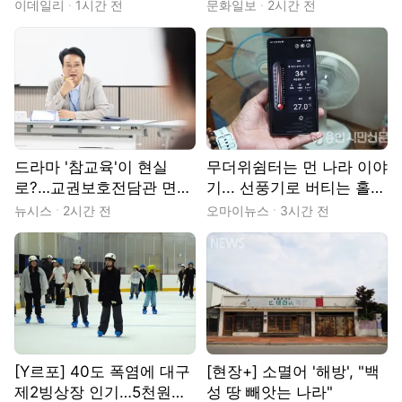
키는 사람들 [땀.땀.땀.]
이 살고 있었다
이데일리
1시간 전
문화일보
2시간 전
드라마 '참교육'이 현실
무더위쉼터는 먼 나라 이야
로?…교권보호전담관 면접
기... 선풍기로 버티는 홀몸
장 가보니
노인들
뉴시스
2시간 전
오마이뉴스
3시간 전
[Y르포] 40도 폭염에 대구
[현장+] 소멸어 '해방', "백
제2빙상장 인기…5천원으
성 땅 빼앗는 나라"