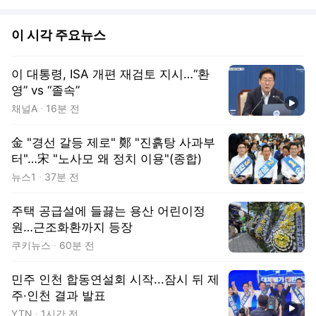
이 시각 주요뉴스
이 대통령, ISA 개편 재검토 지시…“환
영” vs “졸속”
동영상
채널A
16분 전
金 "경선 갈등 제로" 鄭 "진흙탕 사과부
터"…宋 "노사모 왜 정치 이용"(종합)
뉴스1
37분 전
주택 공급설에 들끓는 용산 어린이정
원…근조화환까지 등장
쿠키뉴스
60분 전
민주 인천 합동연설회 시작...잠시 뒤 제
주·인천 결과 발표
동영상
YTN
1시간 전