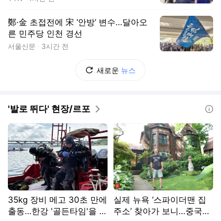
鄭·金 초접전에 宋 ‘안방’ 변수…달아오
른 민주당 인천 경선
서울신문
3시간 전
새로운
뉴스
'발로 뛰다' 현장/르포
도움말
35kg 장비 메고 30초 만에
실제 뉴욕 ‘스파이더맨 집
출동…한강 '골든타임'을 지
주소’ 찾아가 보니…중국인