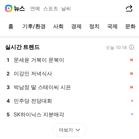
공유하기
연예
스포츠
날씨
홈
기후/환경
사회
경제
정치
국제
문화
실시간 트렌드
도움말
오늘 10:18
문세윤 거북이 문북이
1
, 신규
이강인 저녁식사
2
, 신규
박남정 딸 스테이씨 시은
3
, 신규
민주당 전당대회
4
, 상승
SK하이닉스 지분매각
5
, 하락
더보기