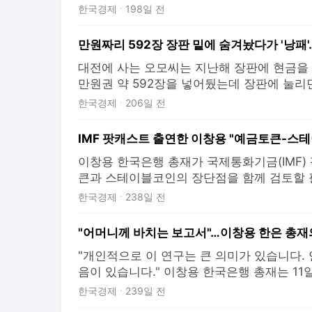
천원권 위조화폐의 일련번호이기 때문이다. 2
한국경제
198일 전
면 지난해 발견된 위조지폐는 총 98장으로 집계
장에서 33.3% 감소했다. 2017년까지는 매년
대전에 사는 오모씨는 지난해 장판에 현금을
만원권 약 592장을 넣어뒀는데 장판에 눌리
이다. 다행히 한국은행에 찾아가 교환을 받는
한국경제
206일 전
김모씨(충북 거주)는 오만원권을 신문지로 
폐가 습기로 손상됐다. 광주에서 사업하는 이
면서 현금이 불에
이창용 한국은행 총재가 국제통화기금(IMF)
큰과 스테이블코인의 장단점을 함께 검토할 필
은이 중심이 돼 추진하고 있는 예금 기반의 
한국경제
238일 전
로 예상되는 스테이블코인을 비교해보자는 것이다
지시간) 이런 내용을 담은 팟캐스트를 공개했다.
MF 총
"개인적으로 이 연구는 큰 의미가 있습니다.
음이 있습니다." 이창용 한국은행 총재는 11
에서 '연명의료'를 주제로 연 한은-국민건
한국경제
239일 전
서 환영사를 하면서 미리 배포한 원고에는 없