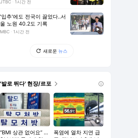
부회장'
JTBC
1시간 전
'입추'에도 전국이 끓었다‥서
울 노원 40.2도 기록
MBC
1시간 전
새로운
뉴스
'발로 뛰다' 현장/르포
“BMI 상관 없어요” …
폭염에 열차 지연 급