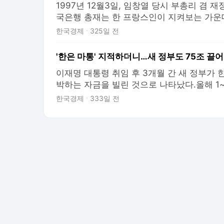
1997년 12월3일, 임창열 당시 부총리 겸 
국은행 총재는 한 프랑스인이 지켜보는 가운데
제통화기금(IMF)으로부터 550억달러 규모
한국경제
325일 전
해 정책권고를 받아들이겠다는 양해각서였다. 
조정과 재정·통화 긴축이 이어졌다. 이 프랑스인
민
이재명 대통령 취임 후 3개월 간 새 정부가 
박하는 자금을 빌린 것으로 나타났다.올해 1~
원에 달했다. 8일 박성훈 국민의힘 의원이 
한국경제
333일 전
르면 정부는 지난달 한은에서 31조6000억원
월과 7월 각각 17조9000억원, 25조300