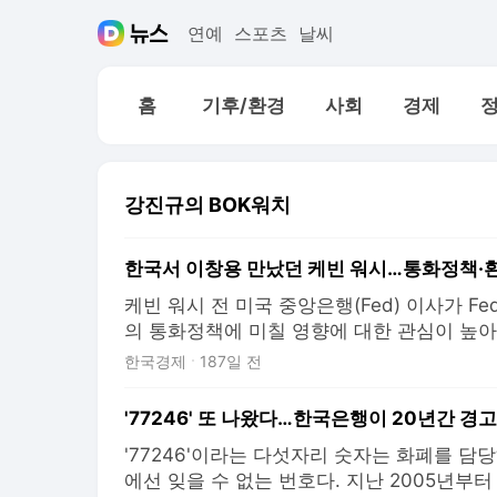
연예
스포츠
날씨
홈
기후/환경
사회
경제
강진규의 BOK워치
케빈 워시 전 미국 중앙은행(Fed) 이사가 F
의 통화정책에 미칠 영향에 대한 관심이 높아
미국 대통령의 요구에 따라 금리 인하가 있
한국경제
187일 전
금리차가 좁혀질 수 있다는 전망이 나오는 가
가가 어떻게 반영될지 주목된다. 이창용 한국
방문
'77246'이라는 다섯자리 숫자는 화폐를 담
에선 잊을 수 없는 번호다. 지난 2005년부