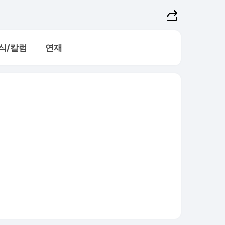
식/칼럼
연재