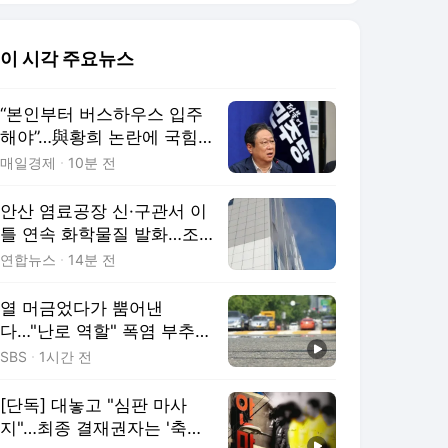
이 시각 주요뉴스
“본인부터 버스하우스 입주
해야”…與황희 논란에 국힘
‘쓴소리’[종합]
매일경제
10분 전
안산 염료공장 신·구관서 이
틀 연속 화학물질 발화…조치
완료(종합)
연합뉴스
14분 전
열 머금었다가 뿜어낸
다…"난로 역할" 폭염 부추긴
정체
SBS
1시간 전
[단독] 대놓고 "심판 마사
지"…최종 결재권자는 '축협