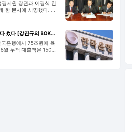
재정경제원 장관과 이경식 한
 한 문서에 서명했다. 국
의 긴급자금지원을 받기 위
이후 IMF의 혹독한 구조
은 IMF의 '저승사자', '식
'한은 마통' 지적하더니…새 정부도 75조 끌어다 썼다 [강진규의 BOK워치]
한국은행에서 75조원에 육
8월 누적 대출액은 150조
한은에서 제출받은 자료에 따
을 일시 차입했다. 지난 6
0억원을 대출한 것까지 합치면