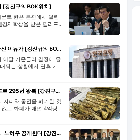
은 이날 생애말기 연명의료에
 [강진규의 BOK워치]
대문로 한은 본관에서 열린
벨경제학상을 받은 필리프
하게 한 인물"이라고 말했
는 하버드 동기"라며 "그래
쪽의 산업조직론(IO)을 전
"추석연휴 끝나봐야 안다"…한은, 깊은 고민 빠진 이유가 [강진규의 BOK워치]
 이달 기준금리 결정에 중
확대되는 상황에서 연휴 기간
 영향을 줄 가능성이 높다는
 여부에도 한은은 관심을 두
 3일 한은에 따르면 이달 2
한은이 버린 돈 '13.5조'…연결하면 경부고속도로 295번 왕복 [강진규의 BOK워치]
의 지폐와 동전을 폐기한 것
 없는 화폐가 매년 4억장
재정위원회 소속 국민의힘 박
2021년부터 올해 6월까지
가로 따지면 13조5636억원
'IMF 저승사자' 강연 나서는 한은 총재…韓경제 노하우 공개한다 [강진규의 BOK워치]