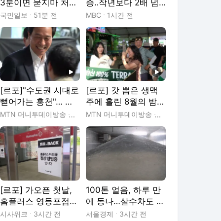
3분이면 묻지마 처방
증‥작년보다 2배 넘
전
어 "탈선 위험 막으
국민일보
51분 전
MBC
1시간 전
려"
[르포]"수도권 시대로
[르포] 갓 뽑은 생맥
뻗어가는 홍천"… 우
주에 홀린 8월의 밤…
상호 강원지사 "홍천
홍천 맥주축제, '골목
MTN 머니투데이방송
2시간 전
MTN 머니투데이방송
2시간 전
발전이 강원 경제 활
상권 활성화' 통했다
로" 전폭 지원
[르포] 가오픈 첫날,
100톤 얼음, 하루 만
홈플러스 영등포점
에 동나…살수차도 쉴
매장 가 보니
틈 없이 달린다 [르
시사위크
3시간 전
서울경제
3시간 전