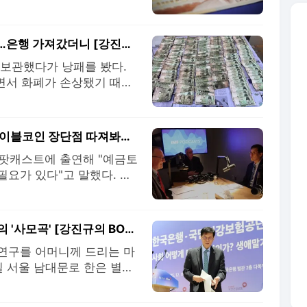
1일 한은 발권국에 따르
됐다. 지난 2024년 147
 1000장 이상 적발
만원짜리 592장 장판 밑에 숨겨놨다가 '낭패'…은행 가져갔더니 [강진규의 BOK워치]
 보관했다가 낭패를 봤다.
면서 화폐가 손상됐기 때문
 데 성공했지만 아찔했다.
감싸 창고에 보관했다가 화
모씨는 업장 내 화재가 나
IMF 팟캐스트 출연한 이창용 "예금토큰-스테이블코인 장단점 따져봐야" [강진규의 BOK워치]
 팟캐스트에 출연해 "예금토
요가 있다"고 말했다. 한
토큰과 민간이 발행할 것으
. IMF는 지난 11일(현
 이 총재는 지난 10월 I
"어머니께 바치는 보고서"…이창용 한은 총재의 '사모곡' [강진규의 BOK워치]
 연구를 어머니께 드리는 마
일 서울 남대문로 한은 별관
강보험공단 공동 심포지엄에
는 이야기를 꺼냈다. 지난