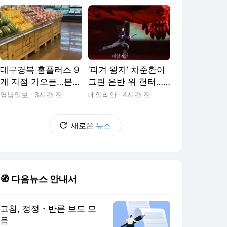
포]
대구경북 홈플러스 9
‘피겨 왕자’ 차준환이
개 지점 가오픈…본격
그린 은반 위 헌터…
적인 시험대 올랐다
“스케이팅·드라마 결
영남일보
3시간 전
데일리안
4시간 전
합된 값진 경험” [현
장]
새로운
뉴스
🧭 다음뉴스 안내서
고침, 정정・반론 보도 모
음