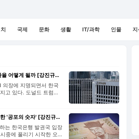
정치
국제
문화
생활
IT/과학
인물
지
한국서 이창용 만났던 케빈 워시…통화정책·환율 어떻게 될까 [강진규의 BOK워치]
ed 의장에 지명되면서 한국
지고 있다. 도널드 트럼프
을 것으로 예상되면서 한미간
운데 '약한 비둘기'라는 평
은행 총재 취임 후 한은에
'77246' 또 나왔다…한국은행이 20년간 경고한 '공포의 숫자' [강진규의 BOK워치]
당하는 한국은행 발권국 입장
터 시중에 풀리기 시작한 오