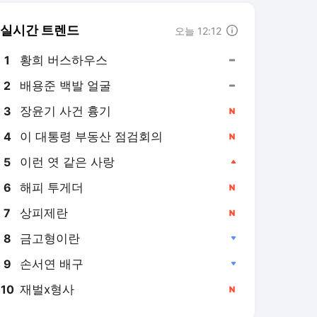
실시간 트렌드
오늘 12:12
황희 버스하우스
1
배용준 백발 얼굴
2
장윤기 사건 흉기
3
이 대통령 부동산 점검회의
4
이런 엿 같은 사랑
5
해피 투게더
6
상피제란
7
금고형이란
8
손서연 배구
9
재벌x형사
10