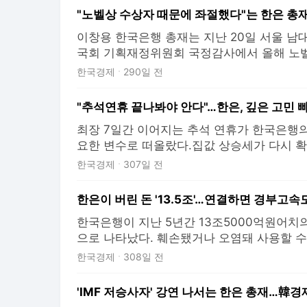
해 8월 세상을 떠난 어머니 얘기였다. 한은
"노벨상 수상자 때문에 좌절했다"는 한은 총재
대한 구조개
이창용 한국은행 총재는 지난 20일 서울 남
국회 기획재정위원회 국정감사에서 올해 노
아기옹 교수에 관한 질문을 받고 "저를 좌절
한국경제
290일 전
다. 이 총재는 "전공은 다르지만 아기옹 교수
서 잘 알고 있는데 마이크로이노베이션 이런 
공했던 교수"
최장 7일간 이어지는 추석 연휴가 한국은행의
요한 변수로 떠올랐다.집값 상승세가 다시 
가계의 부동산 관련 의사결정이 이후 추이에
한국경제
307일 전
이유에서다. 이 기간 국내 소비가 늘어날 지
고 있다. ○한은 "추석 이후 집값 추이 확인"
3일
한국은행이 지난 5년간 13조5000억원어치
으로 나타났다. 훼손됐거나 오염돼 사용할 수
넘게 회수되고 있다. 3일 한은이 국회 기획
한국경제
308일 전
성훈 의원에게 제출한 자료에 따르면, 한은은 
총 19억6400만장의 화폐를 폐기했다. 액면