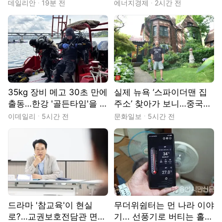
테일로 채운 고척돔 [현장]
우기 ‘분주’
데일리안
19분 전
에너지경제
2시간 전
35kg 장비 메고 30초 만에
실제 뉴욕 ‘스파이더맨 집
출동…한강 '골든타임'을 지
주소’ 찾아가 보니…중국인
키는 사람들 [땀.땀.땀.]
이 살고 있었다
이데일리
5시간 전
문화일보
5시간 전
드라마 '참교육'이 현실
무더위쉼터는 먼 나라 이야
로?…교권보호전담관 면접
기... 선풍기로 버티는 홀몸