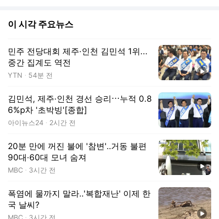
이 시각 주요뉴스
민주 전당대회 제주·인천 김민석 1위...
중간 집계도 역전
동영상
YTN
54분 전
김민석, 제주·인천 경선 승리⋯누적 0.8
6%p차 '초박빙'[종합]
아이뉴스24
2시간 전
20분 만에 꺼진 불에 '참변'‥거동 불편
90대·60대 모녀 숨져
동영상
MBC
3시간 전
폭염에 물까지 말라‥'복합재난' 이제 한
국 날씨?
동영상
MBC
3시간 전