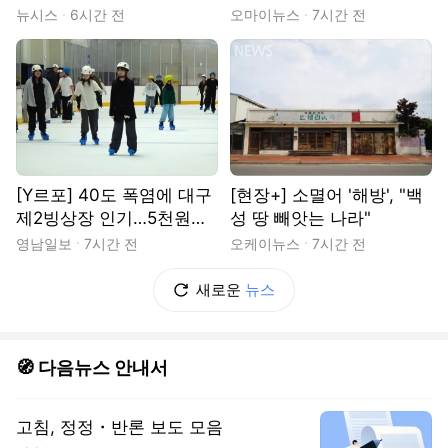
장 가보니
노인들
뉴시스
6시간 전
오마이뉴스
7시간 전
[Y르포] 40도 폭염에 대구
[현장+] 소멸어 '해방', "백
제2빙상장 인기…5천원으
성 땅 빼앗는 나라"
로 즐기는 ‘피서’
영남일보
7시간 전
오케이뉴스
7시간 전
새로운
뉴스
🧭 다음뉴스 안내서
고침, 정정・반론 보도 모음