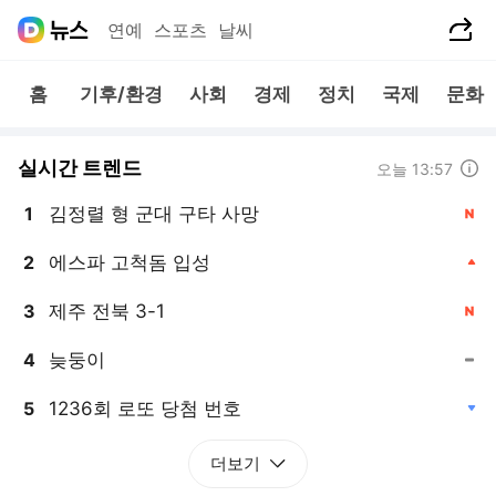
공유하기
연예
스포츠
날씨
홈
기후/환경
사회
경제
정치
국제
문화
실시간 트렌드
도움말
오늘 13:57
김정렬 형 군대 구타 사망
1
, 신규
에스파 고척돔 입성
2
, 상승
제주 전북 3-1
3
, 신규
늦둥이
4
, 동일
1236회 로또 당첨 번호
5
, 하락
더보기