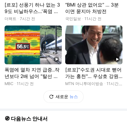
[르포] 선풍기 하나 없는 3
“BMI 상관 없어요” … 3분
9도 비닐하우스…'폭염 악
이면 묻지마 처방전
몽' 꾸는 이주노동자
더팩트
7시간 전
국민일보
11시간 전
동영상
동영상
폭염에 열차 지연 급증‥작
[르포]"수도권 시대로 뻗어
년보다 2배 넘어 "탈선 위
가는 홍천"… 우상호 강원
험 막으려"
지사 "홍천 발전이 강원 경
MBC
11시간 전
MTN 머니투데이방송
11시간 전
제 활로" 전폭 지원
새로운
뉴스
🧭 다음뉴스 안내서