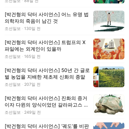
조선일보
88일 전
[박건형의 닥터 사이언스] 어느 유명 법
의학자의 죽음이 남긴 것
조선일보
130일 전
[박건형의 닥터 사이언스] 트럼프의 X
파일에는 외계인이 있을까
조선일보
165일 전
[박건형의 닥터 사이언스] 50년 간 글로
벌 농업을 지배한 제초제 신화의 종말
조선일보
207일 전
[박건형의 닥터 사이언스] 진화의 증거
이자 다윈의 양식이었던 갈라파고스 거
북
조선일보
249일 전
[박건형의 닥터 사이언스] ‘궤도’를 비판