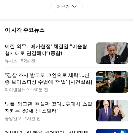
더보기
이 시각 주요뉴스
이란 외무, '메카협정' 체결일 "이슬람
형제애로 단결해야"(종합)
뉴시스
52분 전
"경찰 조사 받고도 코인으로 세탁"…신
종 보이스피싱 수법에 '엄벌' [사건실화]
파이낸셜뉴스
60분 전
넷플 ‘외교관’ 현실판 떴다…美대사 스틸
지키는 ‘80세 신 스틸러’
중앙일보
1시간 전
제약업계 AI 활용 넓어진다…신약개발