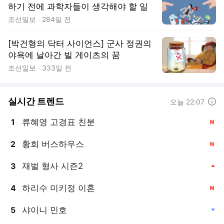
하기 전에 과학자들이 생각해야 할 일
조선일보
284일 전
[박건형의 닥터 사이언스] 군사 정권의
야욕에 날아간 빌 게이츠의 꿈
조선일보
333일 전
실시간 트렌드
도움말
오늘 22:07
류혜영 고경표 친분
1
, 신규
황희 버스하우스
2
, 신규
재벌 형사 시즌2
3
, 상승
하리수 미키정 이혼
4
, 신규
샤이니 민호
5
, 하락