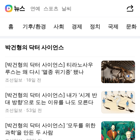
공유하기
연예
스포츠
날씨
홈
기후/환경
사회
경제
정치
국제
문화
박건형의 닥터 사이언스
[박건형의 닥터 사이언스] 티라노사우
루스는 왜 다시 ‘멸종 위기종’ 됐나
조선일보
18일 전
[박건형의 닥터 사이언스] 내가 ‘시계 반
대 방향’으로 도는 이유를 나도 모른다
조선일보
53일 전
[박건형의 닥터 사이언스] ‘모두를 위한
과학’을 만든 두 사람