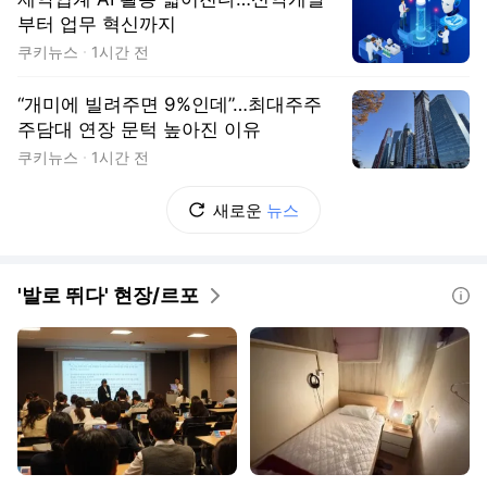
부터 업무 혁신까지
쿠키뉴스
1시간 전
“개미에 빌려주면 9%인데”…최대주주
주담대 연장 문턱 높아진 이유
쿠키뉴스
1시간 전
새로운
뉴스
'발로 뛰다' 현장/르포
도움말