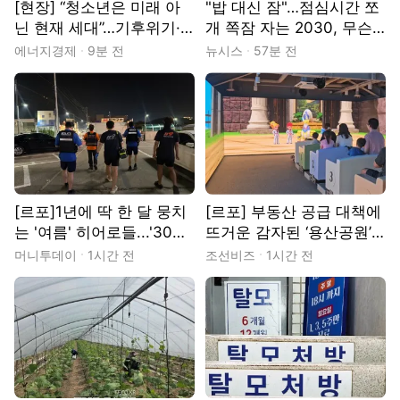
[현장] “청소년은 미래 아
"밥 대신 잠"…점심시간 쪼
닌 현재 세대”…기후위기·
개 쪽잠 자는 2030, 무슨
물 해법 제시한 18개국 청
일? [출동!인턴]
에너지경제
9분 전
뉴시스
57분 전
소년들
[르포]1년에 딱 한 달 뭉치
[르포] 부동산 공급 대책에
는 '여름' 히어로들...'30도
뜨거운 감자된 ‘용산공원’…
밤바다' 지킨다
시민들은 “녹지 지켜야”
머니투데이
1시간 전
조선비즈
1시간 전