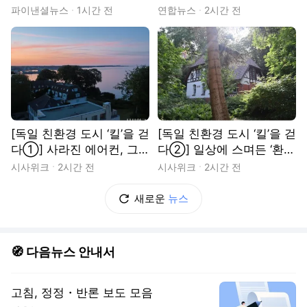
사의 하루
폭염 예방요원들
파이낸셜뉴스
1시간 전
연합뉴스
2시간 전
[독일 친환경 도시 ‘킬’을 걷
[독일 친환경 도시 ‘킬’을 걷
다①] 사라진 에어컨, 그
다②] 일상에 스며든 ‘환경
‘불편’의 미학
보호’의 가치
시사위크
2시간 전
시사위크
2시간 전
새로운
뉴스
🧭 다음뉴스 안내서
고침, 정정・반론 보도 모음