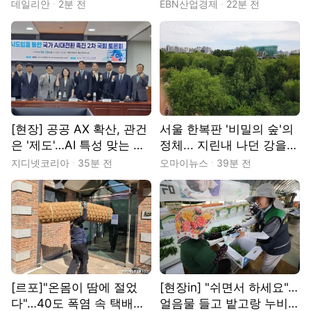
실효성·환자 보호 논란
오픈 목표"
데일리안
2분 전
EBN산업경제
22분 전
[현장] 공공 AX 확산, 관건
서울 한복판 '비밀의 숲'의
은 '제도'…AI 특성 맞는 발
정체... 지린내 나던 강을
주·계약 체계 갖춰야
바꾼 사람들
지디넷코리아
35분 전
오마이뉴스
39분 전
[르포]"온몸이 땀에 절었
[현장in] "쉬면서 하세요"…
다"…40도 폭염 속 택배기
얼음물 들고 밭고랑 누비는