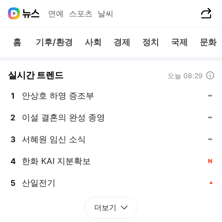
공유하기
연예
스포츠
날씨
홈
기후/환경
사회
경제
정치
국제
문화
실시간 트렌드
도움말
오늘 08:29
안상호 하영 증조부
1
, 동일
이설 결혼의 완성 종영
2
, 동일
서혜원 임신 소식
3
, 동일
한화 KAI 지분확보
4
, 신규
산일전기
5
, 상승
더보기