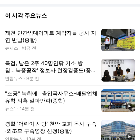
이 시각 주요뉴스
제천 민간임대아파트 계약자들 공사 지
연 반발(종합)
뉴시스
방금 전
특검, 남은 2주 40명안팎 기소 방
침…'북풍공작' 정보사 현장검증도(종
합)
연합뉴스
9분 전
"조공" 녹취에…출입국사무소-배달업체
유착 의혹 일파만파(종합)
동영상
뉴스1
14분 전
경찰 '어린이 사망' 천안 교회 목사 구속
·외조모 구속영장 신청(종합)
동영상
연합뉴스
18분 전