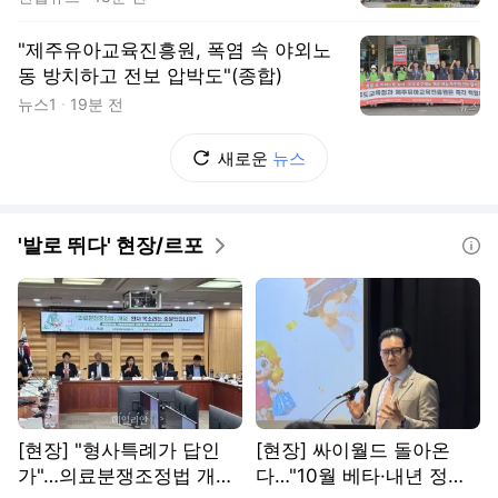
"제주유아교육진흥원, 폭염 속 야외노
동 방치하고 전보 압박도"(종합)
뉴스1
19분 전
새로운
뉴스
'발로 뛰다' 현장/르포
도움말
[현장] "형사특례가 답인
[현장] 싸이월드 돌아온
가"…의료분쟁조정법 개정,
다…"10월 베타·내년 정식