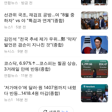
연합뉴스
방금 전
선관위 국조, 재검표 공방…여 "8월 중
하자" vs 야 "특검과 연계"(종합)
뉴스1
5분 전
김민석 "전국 추세 제가 우위…鄭 '약자'
발언은 겸손이 지나친 것"(종합)
뉴시스
9분 전
코스닥, 6.97%↑…코스피는 찔끔 상승,
3거래일 만에 반등(종합)
연합뉴스
11분 전
'저가매수'에 달러·원 1407원까지 내렸
다 반등…1418.4원 마감(종합)
뉴스1
16분 전
새로운
뉴스