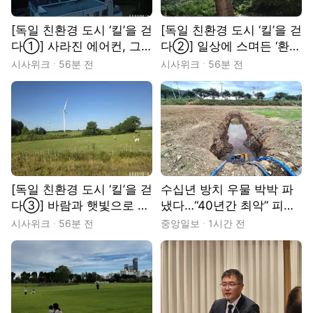
[독일 친환경 도시 ‘킬’을 걷
[독일 친환경 도시 ‘킬’을 걷
다①] 사라진 에어컨, 그
다②] 일상에 스며든 ‘환경
‘불편’의 미학
보호’의 가치
시사위크
56분 전
시사위크
56분 전
[독일 친환경 도시 ‘킬’을 걷
수십년 방치 우물 박박 파
다③] 바람과 햇빛으로 사
냈다…“40년간 최악” 피말
는 도시
리는 가뭄 [르포]
시사위크
56분 전
중앙일보
1시간 전