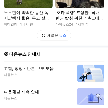
노무현이 약속한 용산 녹
'호카 폭행' 조성환 "국내
지…'택지 활용' 두고 설왕
판권 탈취 위한 기획…배후
설래[르포]
엔 대기업 회장님" [현장]
이데일리
1시간 전
아이뉴스24
1시간 전
새로운
뉴스
🧭 다음뉴스 안내서
고침, 정정・반론 보도 모음
다음뉴스
다음채널 제휴 안내
다음뉴스