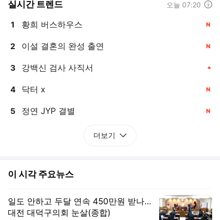
실시간 트렌드
도움말
오늘 07:20
황희 버스하우스
1
, 신규
이설 결혼의 완성 출연
2
, 신규
강백신 검사 사직서
3
, 상승
닥터 x
4
, 신규
정연 JYP 결별
5
, 신규
더보기
이 시각 주요뉴스
일도 안하고 두달 연속 450만원 받나…
대전 대덕구의회 눈살(종합)