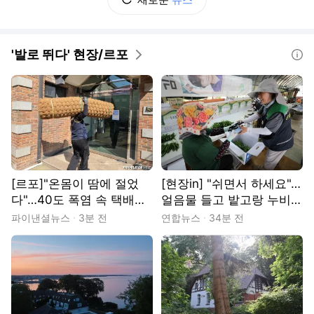
'발로 뛰다' 현장/르포
도움말
[르포]"온몸이 땀에 절었
[현장in] "쉬면서 하세요"…
다"…40도 폭염 속 택배기
얼음물 들고 밭고랑 누비는
사의 하루
폭염 예방요원들
파이낸셜뉴스
3분 전
연합뉴스
34분 전