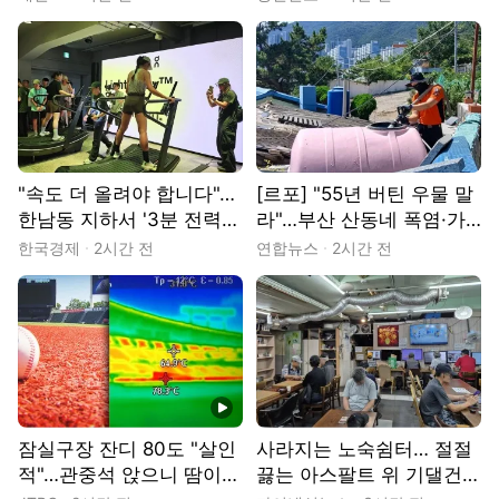
"속도 더 올려야 합니다"…
[르포] "55년 버틴 우물 말
한남동 지하서 '3분 전력질
라"…부산 산동네 폭염·가
주'
뭄에 생존 위기
한국경제
2시간 전
연합뉴스
2시간 전
동영상
잠실구장 잔디 80도 "살인
사라지는 노숙쉼터… 절절
적"…관중석 앉으니 땀이
끓는 아스팔트 위 기댈건