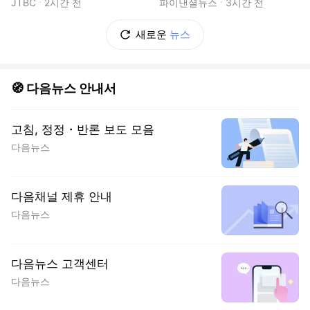
줄줄
우산 뿐 [르포]
JTBC
2시간 전
파이낸셜뉴스
3시간 전
새로운
뉴스
🧭 다음뉴스 안내서
고침, 정정・반론 보도 모음
다음뉴스
다음채널 제휴 안내
다음뉴스
다음뉴스 고객센터
다음뉴스