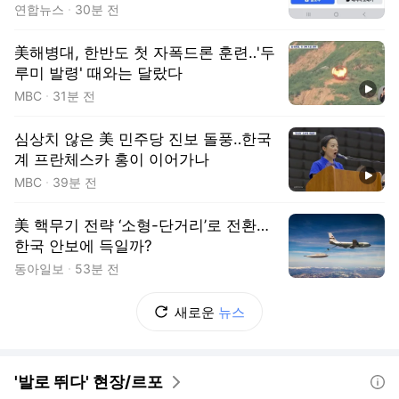
연합뉴스
30분 전
美해병대, 한반도 첫 자폭드론 훈련‥'두
루미 발령' 때와는 달랐다
동영상
MBC
31분 전
심상치 않은 美 민주당 진보 돌풍‥한국
계 프란체스카 홍이 이어가나
동영상
MBC
39분 전
美 핵무기 전략 ‘소형-단거리’로 전환…
한국 안보에 득일까?
동아일보
53분 전
새로운
뉴스
'발로 뛰다' 현장/르포
도움말