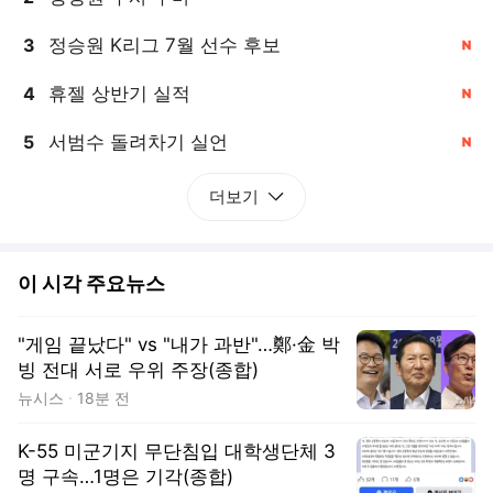
정승원 K리그 7월 선수 후보
3
, 신규
휴젤 상반기 실적
4
, 신규
서범수 돌려차기 실언
5
, 신규
더보기
이 시각 주요뉴스
"게임 끝났다" vs "내가 과반"…鄭·金 박
빙 전대 서로 우위 주장(종합)
뉴시스
18분 전
K-55 미군기지 무단침입 대학생단체 3
명 구속…1명은 기각(종합)