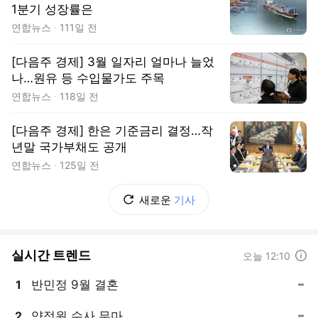
1분기 성장률은
연합뉴스
111일 전
[다음주 경제] 3월 일자리 얼마나 늘었
나…원유 등 수입물가도 주목
연합뉴스
118일 전
[다음주 경제] 한은 기준금리 결정…작
년말 국가부채도 공개
연합뉴스
125일 전
새로운
기사
실시간 트렌드
도움말
오늘 12:10
반민정 9월 결혼
1
, 동일
양정원 수사 무마
2
, 동일