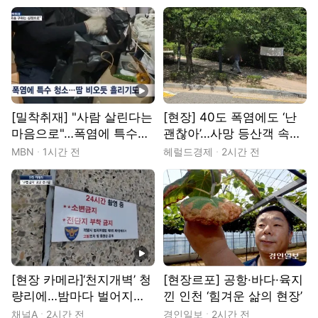
동영상
[밀착취재] "사람 살린다는
[현장] 40도 폭염에도 ‘난
마음으로"…폭염에 특수청
괜찮아’…사망 등산객 속출
소 현장 가보니
에도 끊이지 않는 산행 [세
MBN
1시간 전
헤럴드경제
2시간 전
상&]
동영상
[현장 카메라]‘천지개벽’ 청
[현장르포] 공항·바다·육지
량리에…밤마다 벌어지는
낀 인천 ‘힘겨운 삶의 현장’
‘노상방뇨 전쟁’
채널A
2시간 전
경인일보
2시간 전