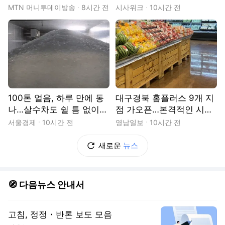
제, '골목상권 활성화' 통했
MTN 머니투데이방송
8시간 전
시사위크
10시간 전
다
100톤 얼음, 하루 만에 동
대구경북 홈플러스 9개 지
나…살수차도 쉴 틈 없이
점 가오픈…본격적인 시험
달린다 [르포]
대 올랐다
서울경제
10시간 전
영남일보
10시간 전
새로운
뉴스
🧭 다음뉴스 안내서
고침, 정정・반론 보도 모음