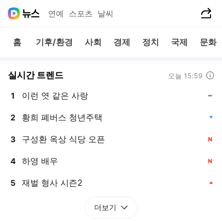
공유하기
연예
스포츠
날씨
홈
기후/환경
사회
경제
정치
국제
문화
실시간 트렌드
도움말
오늘 15:59
이런 엿 같은 사랑
1
, 동일
황희 폐버스 청년주택
2
, 하락
구성환 옥상 식당 오픈
3
, 신규
하영 배우
4
, 신규
재벌 형사 시즌2
5
, 상승
더보기