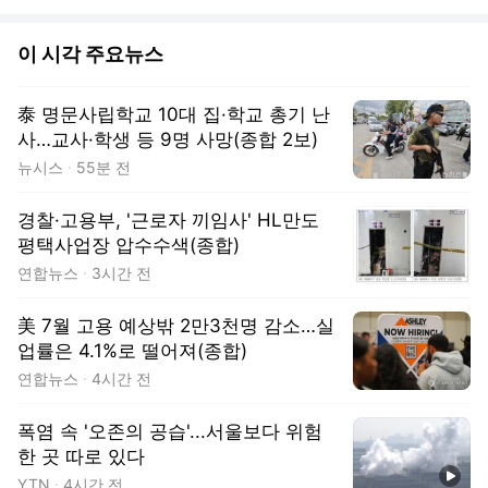
이 시각 주요뉴스
泰 명문사립학교 10대 집·학교 총기 난
사…교사·학생 등 9명 사망(종합 2보)
뉴시스
55분 전
경찰·고용부, '근로자 끼임사' HL만도
평택사업장 압수수색(종합)
연합뉴스
3시간 전
美 7월 고용 예상밖 2만3천명 감소…실
업률은 4.1%로 떨어져(종합)
연합뉴스
4시간 전
폭염 속 '오존의 공습'...서울보다 위험
한 곳 따로 있다
동영상
YTN
4시간 전