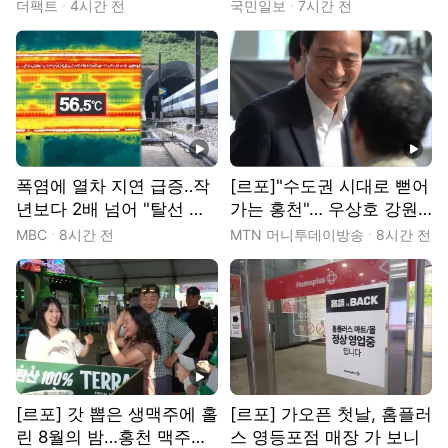
몽' 꾸는 이주노동자
더팩트
4시간 전
국민일보
7시간 전
동영상
동영상
폭염에 열차 지연 급증‥작
[르포]"수도권 시대로 뻗어
년보다 2배 넘어 "탈선 위
가는 홍천"… 우상호 강원
험 막으려"
지사 "홍천 발전이 강원 경
MBC
8시간 전
MTN 머니투데이방송
8시간 전
제 활로" 전폭 지원
동영상
[르포] 갓 뽑은 생맥주에 홀
[르포] 가오픈 첫날, 홈플러
린 8월의 밤…홍천 맥주축
스 영등포점 매장 가 보니