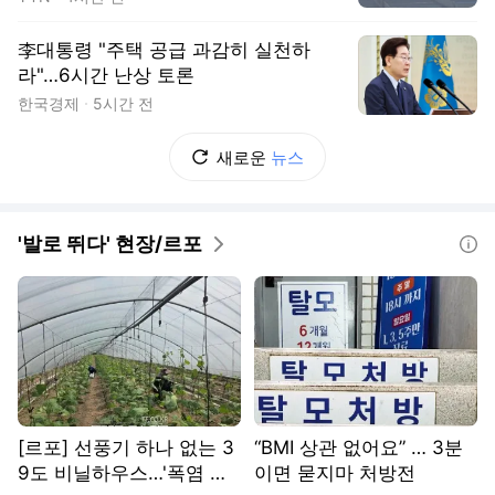
李대통령 "주택 공급 과감히 실천하
라"…6시간 난상 토론
한국경제
5시간 전
새로운
뉴스
'발로 뛰다' 현장/르포
도움말
[르포] 선풍기 하나 없는 3
“BMI 상관 없어요” … 3분
9도 비닐하우스…'폭염 악
이면 묻지마 처방전