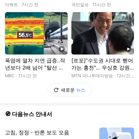
몽' 꾸는 이주노동자
더팩트
7시간 전
국민일보
11시간 전
동영상
동영상
폭염에 열차 지연 급증‥작
[르포]"수도권 시대로 뻗어
년보다 2배 넘어 "탈선 위
가는 홍천"… 우상호 강원
험 막으려"
지사 "홍천 발전이 강원 경
MBC
11시간 전
MTN 머니투데이방송
12시간 전
제 활로" 전폭 지원
새로운
뉴스
🧭 다음뉴스 안내서
고침, 정정・반론 보도 모음