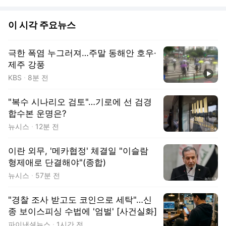
이 시각 주요뉴스
극한 폭염 누그러져…주말 동해안 호우·
제주 강풍
동영상
KBS
8분 전
"복수 시나리오 검토"…기로에 선 검경
합수본 운명은?
뉴시스
12분 전
이란 외무, '메카협정' 체결일 "이슬람
형제애로 단결해야"(종합)
뉴시스
57분 전
"경찰 조사 받고도 코인으로 세탁"…신
종 보이스피싱 수법에 '엄벌' [사건실화]
파이낸셜뉴스
1시간 전