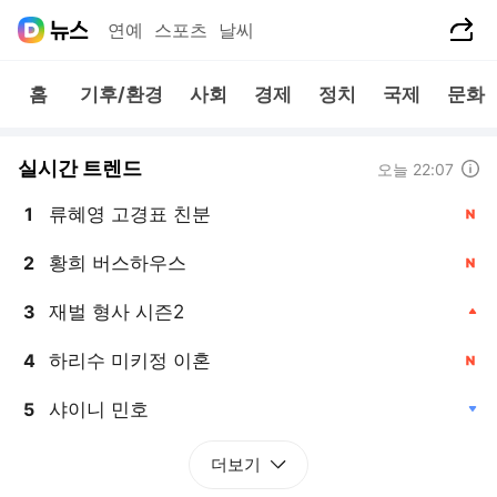
공유하기
연예
스포츠
날씨
홈
기후/환경
사회
경제
정치
국제
문화
실시간 트렌드
도움말
오늘 22:07
류혜영 고경표 친분
1
, 신규
황희 버스하우스
2
, 신규
재벌 형사 시즌2
3
, 상승
하리수 미키정 이혼
4
, 신규
샤이니 민호
5
, 하락
더보기