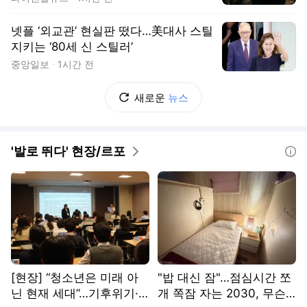
넷플 ‘외교관’ 현실판 떴다…美대사 스틸
지키는 ‘80세 신 스틸러’
중앙일보
1시간 전
새로운
뉴스
'발로 뛰다' 현장/르포
도움말
[현장] “청소년은 미래 아
"밥 대신 잠"…점심시간 쪼
닌 현재 세대”…기후위기·
개 쪽잠 자는 2030, 무슨