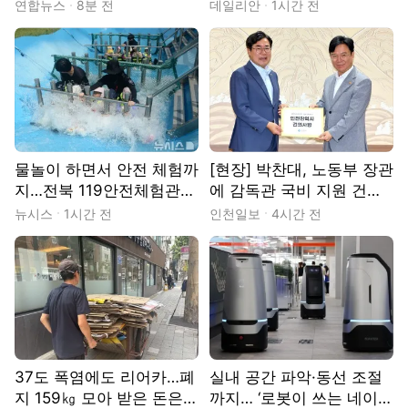
두고 '비상'
는 제천국제음악영화제 개
연합뉴스
8분 전
데일리안
1시간 전
막 준비 완료 [현장]
물놀이 하면서 안전 체험까
[현장] 박찬대, 노동부 장관
지…전북 119안전체험관
에 감독관 국비 지원 건
가보니
의…맨홀 질식 예방도 맞손
뉴시스
1시간 전
인천일보
4시간 전
37도 폭염에도 리어카…폐
실내 공간 파악·동선 조절
지 159㎏ 모아 받은 돈은 6
까지… ‘로봇이 쓰는 네이버