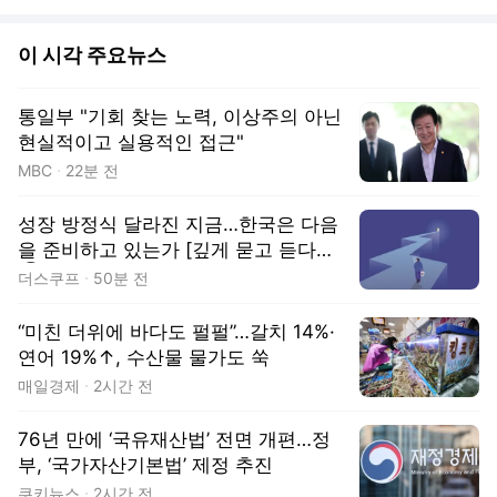
이 시각 주요뉴스
통일부 "기회 찾는 노력, 이상주의 아닌
현실적이고 실용적인 접근"
MBC
22분 전
성장 방정식 달라진 지금…한국은 다음
을 준비하고 있는가 [깊게 묻고 듣다
②]
더스쿠프
50분 전
“미친 더위에 바다도 펄펄”…갈치 14%·
연어 19%↑, 수산물 물가도 쑥
매일경제
2시간 전
76년 만에 ‘국유재산법’ 전면 개편…정
부, ‘국가자산기본법’ 제정 추진
쿠키뉴스
2시간 전