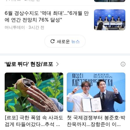
6월 경상수지도 '역대 최대'…"6개월 만
에 연간 전망치 76% 달성"
머니투데이
3시간 전
새로운
뉴스
'발로 뛰다' 현장/르포
도움말
[르포] 극한 폭염 속 사과도
첫 국제경쟁부터 봉준호·박
검게 타들어갔다…추석 앞
찬욱까지…장항준이 이끄