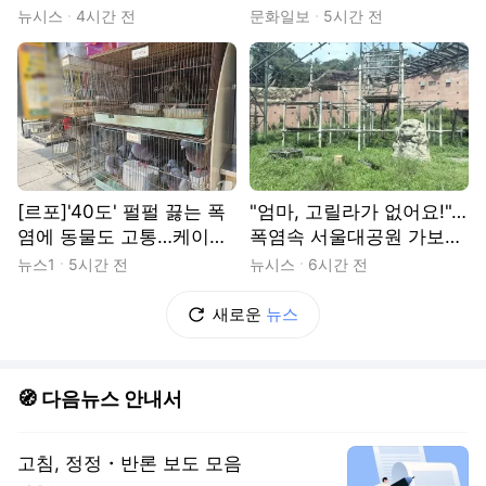
000원[현장]
지도’ 승부수[‘피지컬 AI 혁
뉴시스
4시간 전
문화일보
5시간 전
명’ 현장을 가다]
[르포]'40도' 펄펄 끓는 폭
"엄마, 고릴라가 없어요!"…
염에 동물도 고통…케이지
폭염속 서울대공원 가보니
속 '다닥다닥'
[출동!인턴]
뉴스1
5시간 전
뉴시스
6시간 전
새로운
뉴스
🧭 다음뉴스 안내서
고침, 정정・반론 보도 모음