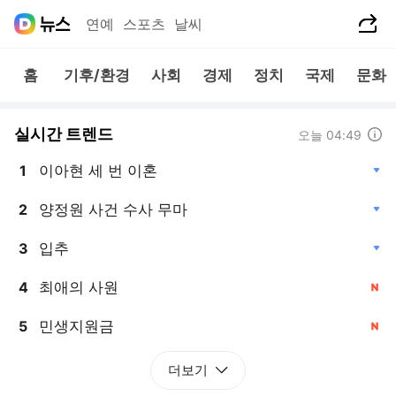
공유하기
연예
스포츠
날씨
홈
기후/환경
사회
경제
정치
국제
문화
실시간 트렌드
도움말
오늘 04:49
이아현 세 번 이혼
1
, 하락
양정원 사건 수사 무마
2
, 하락
입추
3
, 하락
최애의 사원
4
, 신규
민생지원금
5
, 신규
더보기