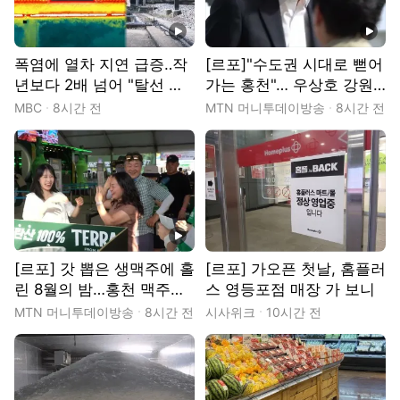
동영상
동영상
폭염에 열차 지연 급증‥작
[르포]"수도권 시대로 뻗어
년보다 2배 넘어 "탈선 위
가는 홍천"… 우상호 강원
험 막으려"
지사 "홍천 발전이 강원 경
MBC
8시간 전
MTN 머니투데이방송
8시간 전
제 활로" 전폭 지원
동영상
[르포] 갓 뽑은 생맥주에 홀
[르포] 가오픈 첫날, 홈플러
린 8월의 밤…홍천 맥주축
스 영등포점 매장 가 보니
제, '골목상권 활성화' 통했
MTN 머니투데이방송
8시간 전
시사위크
10시간 전
다