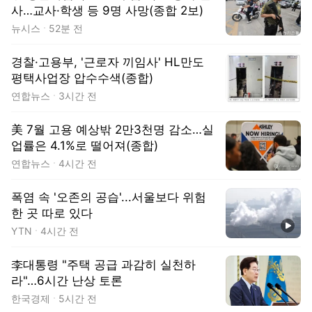
사…교사·학생 등 9명 사망(종합 2보)
뉴시스
52분 전
경찰·고용부, '근로자 끼임사' HL만도
평택사업장 압수수색(종합)
연합뉴스
3시간 전
美 7월 고용 예상밖 2만3천명 감소…실
업률은 4.1%로 떨어져(종합)
연합뉴스
4시간 전
폭염 속 '오존의 공습'...서울보다 위험
한 곳 따로 있다
동영상
YTN
4시간 전
李대통령 "주택 공급 과감히 실천하
라"…6시간 난상 토론
한국경제
5시간 전