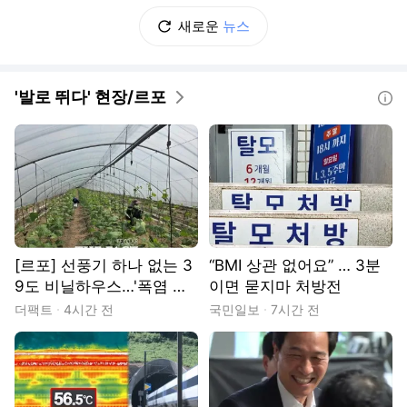
새로운
뉴스
'발로 뛰다' 현장/르포
도움말
[르포] 선풍기 하나 없는 3
“BMI 상관 없어요” … 3분
9도 비닐하우스…'폭염 악
이면 묻지마 처방전
몽' 꾸는 이주노동자
더팩트
4시간 전
국민일보
7시간 전