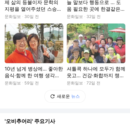
제 삶의 등불이자 문학의
늘 말보다 행동으로 … 도
지평을 열어주셨던 스승님
움 필요한 곳에 한결같은
[그립습니다]
인술 베풀어[그립습니다]
문화일보
30일 전
문화일보
32일 전
10년 넘게 병상에… 좋아한
셔틀콕 하나에 모두가 함께
음식·함께 한 여행 생각하
웃고… 건강·화합까지 챙겨
니 먹먹[그립습니다]
요[그립습니다]
문화일보
59일 전
문화일보
72일 전
새로운
뉴스
'오비추어리' 주요기사