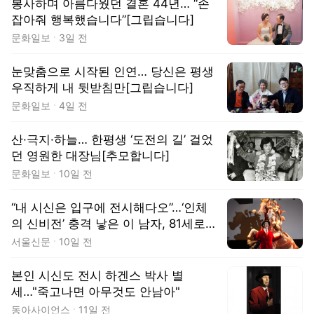
봉사하며 아름다웠던 결혼 44년… “손
잡아줘 행복했습니다”[그립습니다]
문화일보
3일 전
눈맞춤으로 시작된 인연… 당신은 평생
우직하게 내 뒷받침만[그립습니다]
문화일보
4일 전
산·극지·하늘… 한평생 ‘도전의 길’ 걸었
던 영원한 대장님[추모합니다]
문화일보
10일 전
“내 시신은 입구에 전시해다오”…‘인체
의 신비전’ 충격 낳은 이 남자, 81세로
별세
서울신문
10일 전
본인 시신도 전시 하겐스 박사 별
세…"죽고나면 아무것도 안남아"
동아사이언스
11일 전