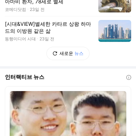
아마비 환자, 78세로 별세
코메디닷컴
23일 전
[시대&VIEW]별세한 카타르 상왕 하마
드의 이방원 같은 삶
동행미디어 시대
23일 전
새로운
뉴스
인터랙티브 뉴스
도움말