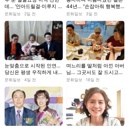
데… ‘안아드릴걸·미루지 말
44년… “손잡아줘 행복했
걸’ 후회[그립습니다]
습니다”[그립습니다]
문화일보
2일 전
문화일보
3일 전
눈맞춤으로 시작된 인연…
며느리를 딸처럼 아낀 아버
당신은 평생 우직하게 내
님… 그곳서도 잘 드시고
뒷받침만[그립습니다]
계시나요[그립습니다]
문화일보
4일 전
문화일보
18일 전