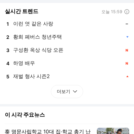
실시간 트렌드
도움말
오늘 15:59
이런 엿 같은 사랑
1
, 동일
황희 폐버스 청년주택
2
, 하락
구성환 옥상 식당 오픈
3
, 신규
하영 배우
4
, 신규
재벌 형사 시즌2
5
, 상승
더보기
이 시각 주요뉴스
泰 명문사립학교 10대 집·학교 총기 난