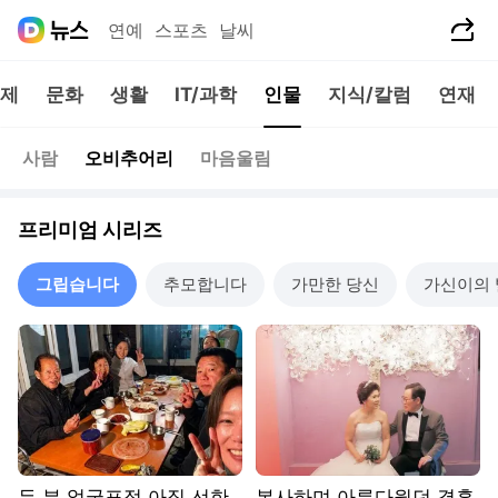
공유하기
연예
스포츠
날씨
제
문화
생활
IT/과학
인물
지식/칼럼
연재
사람
오비추어리
마음울림
프리미엄 시리즈
그립습니다
추모합니다
가만한 당신
가신이의
두 분 얼굴표정 아직 선한
봉사하며 아름다웠던 결혼