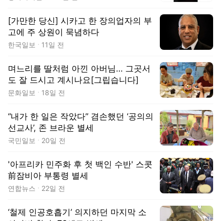
[가만한 당신] 시카고 한 장의업자의 부
고에 주 상원이 묵념하다
한국일보
11일 전
며느리를 딸처럼 아낀 아버님… 그곳서
도 잘 드시고 계시나요[그립습니다]
문화일보
18일 전
“내가 한 일은 작았다” 겸손했던 ‘공의의
선교사’, 존 브라운 별세
국민일보
20일 전
'아프리카 민주화 후 첫 백인 수반' 스콧
前잠비아 부통령 별세
연합뉴스
22일 전
‘철제 인공호흡기’ 의지하던 마지막 소