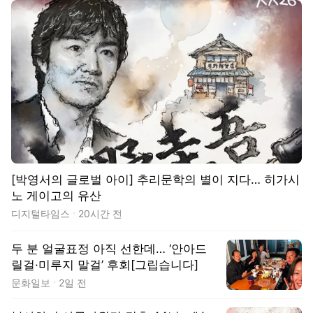
[박영서의 글로벌 아이] 추리문학의 별이 지다… 히가시
노 게이고의 유산
디지털타임스
20시간 전
두 분 얼굴표정 아직 선한데… ‘안아드
릴걸·미루지 말걸’ 후회[그립습니다]
문화일보
2일 전