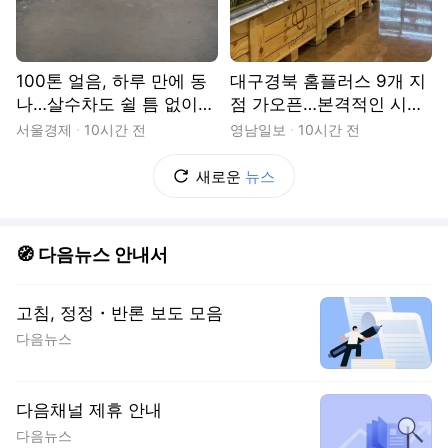
100톤 얼음, 하루 만에 동
대구경북 홈플러스 9개 지
나…살수차도 쉴 틈 없이
점 가오픈…본격적인 시험
달린다 [르포]
대 올랐다
서울경제
10시간 전
영남일보
10시간 전
새로운
뉴스
🧭 다음뉴스 안내서
고침, 정정・반론 보도 모음
다음뉴스
다음채널 제휴 안내
다음뉴스