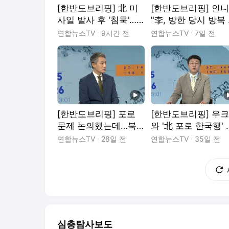
[한반도브리핑] 北 미
[한반도브리핑] 인니
사일 발사 후 '침묵'…
"李, 방한 당시 방북
러 파병 정황 포착
향 물어"…대화 가능
연합뉴스TV
9시간 전
연합뉴스TV
7일 전
은?
[한반도브리핑] 포로
[한반도브리핑] 우
문제 논의했는데…북,
와 '北 포로 한국행' 
비핵화 언급에 반발
의…'사관학교 통합'
연합뉴스TV
28일 전
연합뉴스TV
35일 전
쟁
심층탐사보도