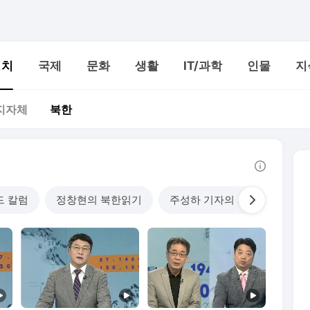
정치
국제
문화
생활
IT/과학
인물
지
지자체
북한
드 칼럼
정창현의 북한읽기
주성하 기자의 서울과 평양사