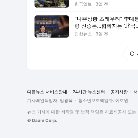
다... 美, 전작권 전환 신중 
한국일보
3일 전
류
"나쁜상황 초래우려" 李대
령 신중론…힘빠지는 '北국
부르기'
연합뉴스
3일 전
다음뉴스 서비스안내
24시간 뉴스센터
공지사항
서
기사배열책임자: 임광욱
청소년보호책임자: 이호원
뉴스 기사에 대한 저작권 및 법적 책임은 자료제공사 또는 
© Daum Corp.