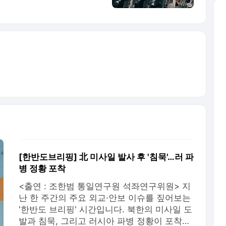
이들의 이야기를 통해 우리
돌아보고자 합니다. 우리가
습니다. (서울=뉴스1) 김
[한반도브리핑] 北 미사일 발사 후 '침묵'…러 파
병 정황 포착
<출연 : 조한범 통일연구원 석좌연구위원> 지
난 한 주간의 주요 외교·안보 이슈를 짚어보는
'한반도 브리핑' 시간입니다. 북한의 미사일 도
발과 침묵, 그리고 러시아 파병 정황이 포착되