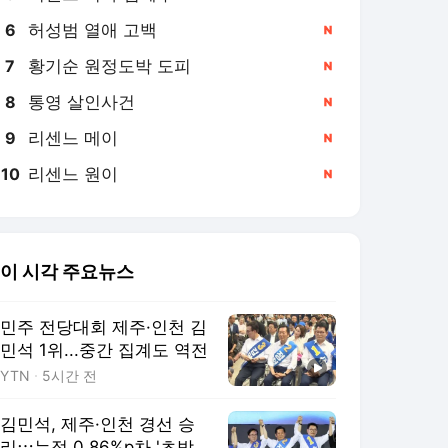
허성범 열애 고백
6
황기순 원정도박 도피
7
통영 살인사건
8
리센느 메이
9
리센느 원이
10
이 시각 주요뉴스
민주 전당대회 제주·인천 김
민석 1위...중간 집계도 역전
YTN
5시간 전
김민석, 제주·인천 경선 승
리⋯누적 0.86%p차 '초박