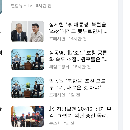
면서 여러 의문점을 낳고 있습니다. 조한범 통
연합뉴스TV
9시간 전
일연구원 석좌연구위원과 관련 내용 자세히
짚어봅니다. <질문 1> 최근 북한이 단거리 탄
도미사일을 발사했는데도 이 사실을 알리지
정세현 "李 대통령, 북한을
않
에
'조선'이라고 못부르면서 평
화공존? 간판 내리는 게 낫
프레시안
14시간 전
다"
박
정동영, 北 ‘조선’ 호칭 공론
화 속도 조절…원로들은 “평
화 공존 기본” 지지
헤럴드경제
16시간 전
임동원 "북한을 '조선'으로
부르기, 새로운 것 아냐"…이
미 100건 넘는 남북 합의서
프레시안
1일 전
에 명시
뚫
北 '지방발전 20×10' 성과 부
각…하반기 석탄 증산 독려
[데일리 북한]
뉴스1
2일 전