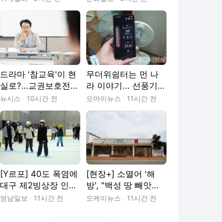
람들 [땀.땀.땀.]
었다
드라마 '참교육'이 현
무더위쉼터는 먼 나
실로?…교권보호전담
라 이야기... 선풍기로
관 면접장 가보니
버티는 홀몸 노인들
뉴시스
10시간 전
오마이뉴스
11시간 전
[Y르포] 40도 폭염에
[현장+] 소멸어 '해
대구 제2빙상장 인
방', "백성 땅 빼앗는
기…5천원으로 즐기
나라"
영남일보
11시간 전
오케이뉴스
11시간 전
는 ‘피서’