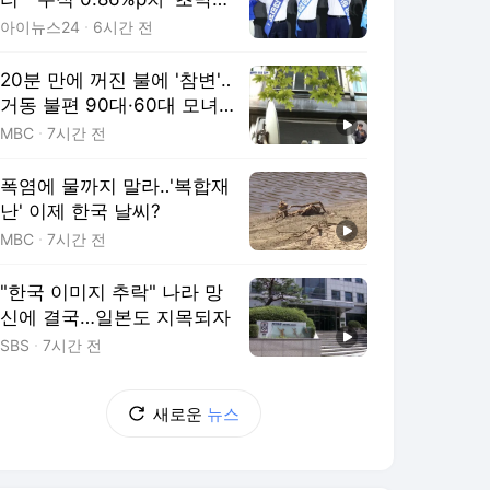
빙'[종합]
아이뉴스24
6시간 전
20분 만에 꺼진 불에 '참변'‥
거동 불편 90대·60대 모녀
숨져
MBC
7시간 전
폭염에 물까지 말라‥'복합재
난' 이제 한국 날씨?
MBC
7시간 전
"한국 이미지 추락" 나라 망
신에 결국…일본도 지목되자
SBS
7시간 전
새로운
뉴스