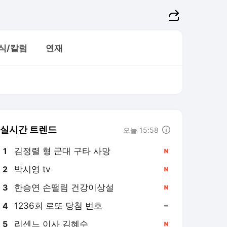
식/칼럼
연재
실시간 트렌드
오늘 15:58
이
주성하의 ‘北토크’
통일로 미래로
클로즈업 북한
김정렬 형 군대 구타 사망
1
박시영 tv
2
한승연 손떨림 건강이상설
3
1236회 로또 당첨 번호
4
리센느 이사 김혜수
5