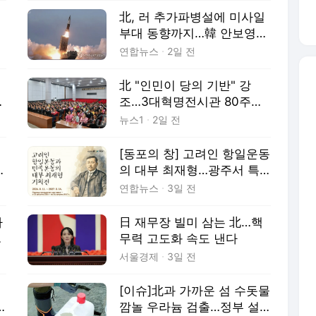
…
北, 러 추가파병설에 미사일
부대 동향까지…韓 안보영향
우려↑
연합뉴스
2일 전
北 "인민이 당의 기반" 강
반
조…3대혁명전시관 80주년
기념[데일리 북한]
뉴스1
2일 전
려
[동포의 창] 고려인 항일운동
의 대부 최재형…광주서 특
별전
연합뉴스
3일 전
마
日 재무장 빌미 삼는 北…핵
될
무력 고도화 속도 낸다
서울경제
3일 전
[이슈]北과 가까운 섬 수돗물
깜놀 우라늄 검출…정부 설