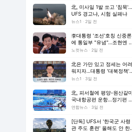
北, 미사일 1발 쏘고 '침묵'
UFS 경고냐, 시험 실패냐
뉴스1
2일 전
李대통령 '조선'호칭 신중론
에 통일부 "유념"…조현엔 
박
노컷뉴스
2일 전
北은 가만 있고 정세는 어
워지자…대통령 '대북정책'
생각 바뀌었나
뉴스1
3일 전
北, 피서철에 평양-원산갈
국내항공편 운항…정기편 
지 주목
연합뉴스
3일 전
[단독] UFS서 '한국군 사령
관 주도 훈련' 올해도 안 한