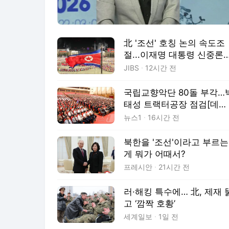
北 '조선' 호칭 논의 속도조
절...이재명 대통령 신중론
한발 물러선 정동영
JIBS
12시간 전
국립교향악단 80돌 부각…
태성 트랙터공장 점검[데일
리 북한]
뉴스1
16시간 전
북한을 '조선'이라고 부르는
게 뭐가 어때서?
프레시안
21시간 전
러·해킹 특수에… 北, 제재 
고 ‘깜짝 호황’
세계일보
1일 전