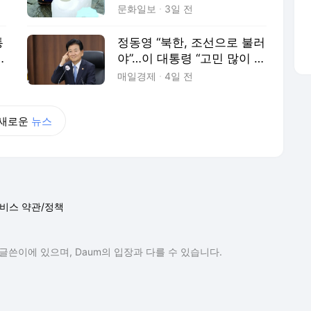
기
명은
문화일보
3일 전
통
정동영 “북한, 조선으로 불러
호
야”…이 대통령 “고민 많이 해
달라” 신중
매일경제
4일 전
새로운
뉴스
비스 약관/정책
글쓴이에 있으며, Daum의 입장과 다를 수 있습니다.