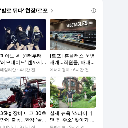
'발로 뛰다' 현장/르포
피아노 위 윈터부터
[르포] 홈플러스 운영
‘레모네이드’ 캔까지…
재개…직원들, 매대
에스파, 디테일로 채
물품 채우기 ‘분주’
데일리안
4시간 전
에너지경제
6시간 전
운 고척돔 [현장]
35kg 장비 메고 30초
실제 뉴욕 ‘스파이더
만에 출동…한강 '골
맨 집 주소’ 찾아가 보
든타임'을 지키는 사
니…중국인이 살고 있
이데일리
9시간 전
문화일보
9시간 전