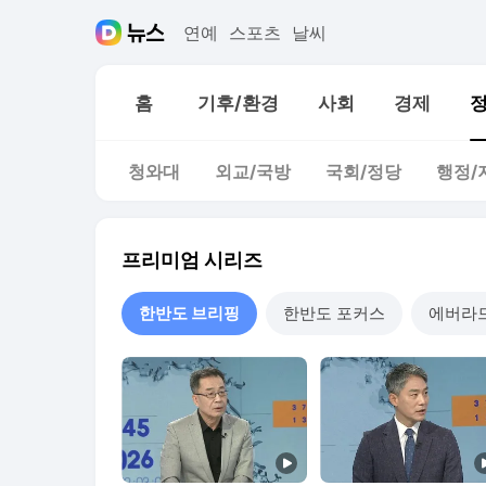
연예
스포츠
날씨
홈
기후/환경
사회
경제
청와대
외교/국방
국회/정당
행정/
프리미엄 시리즈
한반도 브리핑
한반도 포커스
에버라