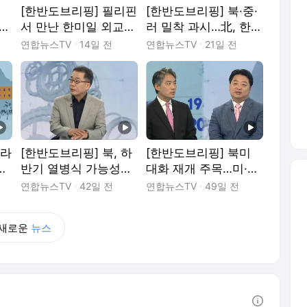
[한반도브리핑] 필리핀
[한반도브리핑] 북·중·
 의
서 만난 한미일 외교장
러 밀착 과시…北, 한미
성
관…北 최선희는 방러
일 안보 공조 비난
연합뉴스TV
14일 전
연합뉴스TV
21일 전
크라
[한반도브리핑] 북, 하
[한반도브리핑] 북미
협
반기 열병식 가능성…
대화 재개 주목…미·이
 논
위성사진 분석
란 '후속 협상' 지연
연합뉴스TV
42일 전
연합뉴스TV
49일 전
새로운
뉴스