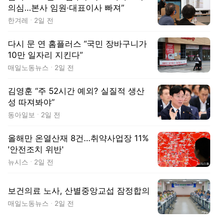
의심…본사 임원·대표이사 빠져”
한겨레
2일 전
다시 문 연 홈플러스 “국민 장바구니가
10만 일자리 지킨다”
매일노동뉴스
2일 전
김영훈 “주 52시간 예외? 실질적 생산
성 따져봐야”
동아일보
2일 전
올해만 온열산재 8건…취약사업장 11%
'안전조치 위반'
뉴시스
2일 전
보건의료 노사, 산별중앙교섭 잠정합의
매일노동뉴스
2일 전