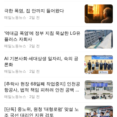
극한 폭염, 집 안까지 들어왔다
매일노동뉴스
2일 전
‘역대급 폭염’에 정부 지침 묵살한 LG유
플러스 자회사
매일노동뉴스
2일 전
AI 기본사회·세대상생 일자리, 숙의 공
론화
매일노동뉴스
2일 전
[추락사 현장 68일째 작업중지] 인천공
항공사, 법적 책임 피하려 안전 공백 외
면?
매일노동뉴스
2일 전
[단독] 중노위, 원청 ‘대형로펌’ 맞설 노
조 국선 대리인 지원 검토