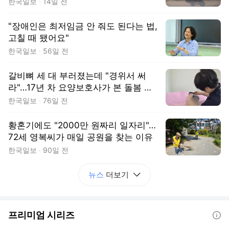
한국일보
14일 전
"장애인은 최저임금 안 줘도 된다는 법,
고칠 때 됐어요"
한국일보
56일 전
갈비뼈 세 대 부러졌는데 "경위서 써
라"…17년 차 요양보호사가 본 돌봄 현
장
한국일보
76일 전
황혼기에도 "2000만 원짜리 일자리"…
72세 영복씨가 매일 공원을 찾는 이유
한국일보
90일 전
뉴스
더보기
프리미엄 시리즈
도움말