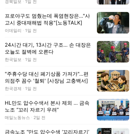
경북일보
1일 전
프로야구도 멈췄는데 폭염현장은…"사
고시 중대재해법 적용"[노동TALK]
이데일리
1일 전
24시간 대기, 13시간 구조… 손 대장은
오늘도 절벽에 오른다
한국일보
1일 전
"주휴수당 대신 폐기상품 가져가"…편
의점주 꼼수 '철퇴' [사장님 고충백서]
한국경제
1일 전
HL만도 압수수색서 본사 제외 … 금속
노조 “꼬리 자르기 우려”
매일노동뉴스
2일 전
금속노조 “만도 압수수색 ‘꼬리자르기’