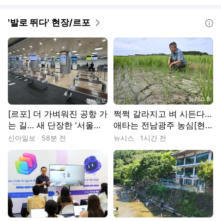
'발로 뛰다' 현장/르포
도움말
[르포] 더 가벼워진 공항 가
쩍쩍 갈라지고 벼 시든다…
는 길… 새 단장한 '서울역
애타는 전남광주 농심[현
도심공항터미널'
장]
신아일보
58분 전
뉴시스
1시간 전