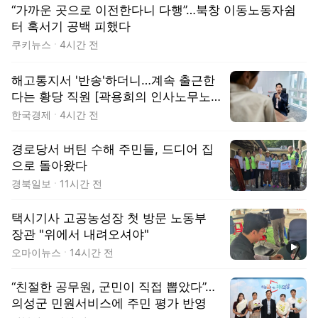
“가까운 곳으로 이전한다니 다행”…북창 이동노동자쉼
터 혹서기 공백 피했다
쿠키뉴스
4시간 전
해고통지서 '반송'하더니…계속 출근한
다는 황당 직원 [곽용희의 인사노무노
트]
한국경제
4시간 전
경로당서 버틴 수해 주민들, 드디어 집
으로 돌아왔다
경북일보
11시간 전
택시기사 고공농성장 첫 방문 노동부
장관 "위에서 내려오셔야"
동영상
오마이뉴스
14시간 전
“친절한 공무원, 군민이 직접 뽑았다”…
의성군 민원서비스에 주민 평가 반영