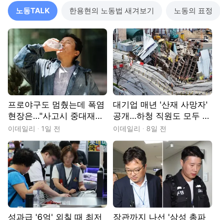
노동TALK
한용현의 노동법 새겨보기
노동의 표정
프로야구도 멈췄는데 폭염
대기업 매년 '산재 사망자'
현장은…"사고시 중대재해
공개…하청 직원도 모두 포
법 적용"[노동TALK]
함[노동TALK]
이데일리
1일 전
이데일리
8일 전
성과급 '6억' 외칠 때 최저
장관까지 나선 '삼성 총파