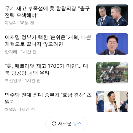
무기 재고 부족설에 美 합참의장 "출구
전략 모색해야"
채널A
38분 전
이재명 정부가 택한 ‘손쉬운’ 개혁, 나쁜
개혁으로 끝나지 않으려면
한겨레
1시간 전
“美, 패트리엇 재고 1700기 미만”… 대
북 방공망 공백 우려
조선일보
1시간 전
민주당 전대 최대 승부처 '호남 경선' 초
읽기
채널A
1시간 전
새로운
뉴스