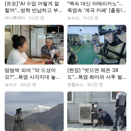
[르포]"AI 수업 어떻게 잘
"백숙 대신 아메리카노"…
할까"…방학 반납하고 부산
폭염속 '계곡 카페' [출동!
찾은 교사들
인턴]
머니투데이
1시간 전
뉴시스
1시간 전
땀범벅 되며 "약 드셨어
[현장] "벗으면 체온 38
요?"…폭염 사각지대 놓인
도"…폭염·화마와 사투 벌
생활지원사[현장]
이는 소방관들
뉴시스
2시간 전
연합뉴스
2시간 전