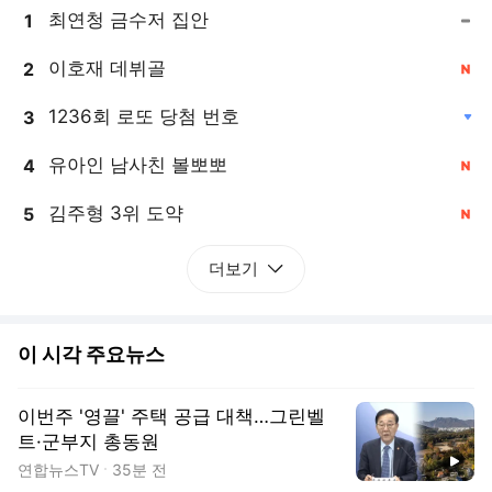
최연청 금수저 집안
1
, 동일
이호재 데뷔골
2
, 신규
1236회 로또 당첨 번호
3
, 하락
유아인 남사친 볼뽀뽀
4
, 신규
김주형 3위 도약
5
, 신규
더보기
이 시각 주요뉴스
이번주 '영끌' 주택 공급 대책…그린벨
트·군부지 총동원
동영상
연합뉴스TV
35분 전