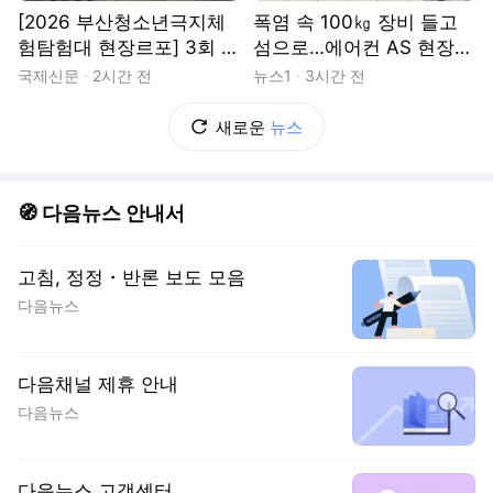
[2026 부산청소년극지체
폭염 속 100㎏ 장비 들고
험탐험대 현장르포] 3회 :
섬으로…에어컨 AS 현장
석탄 탄광촌에서 북극 연구
가보니
국제신문
2시간 전
뉴스1
3시간 전
의 중심지로
새로운
뉴스
🧭 다음뉴스 안내서
고침, 정정・반론 보도 모음
다음뉴스
다음채널 제휴 안내
다음뉴스
다음뉴스 고객센터