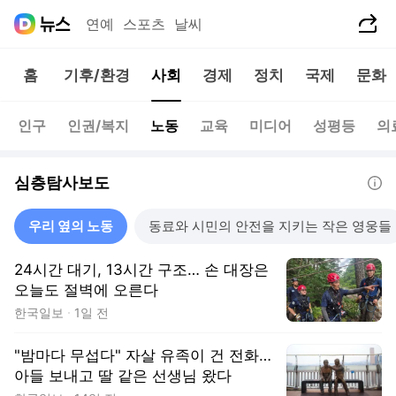
공유하기
연예
스포츠
날씨
홈
기후/환경
사회
경제
정치
국제
문화
인구
인권/복지
노동
교육
미디어
성평등
의
심층탐사보도
도움말
우리 옆의 노동
동료와 시민의 안전을 지키는 작은 영웅들
24시간 대기, 13시간 구조… 손 대장은
오늘도 절벽에 오른다
한국일보
1일 전
"밤마다 무섭다" 자살 유족이 건 전화…
아들 보내고 딸 같은 선생님 왔다