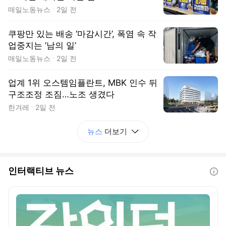
매일노동뉴스
2일 전
쿠팡만 있는 배송 ‘마감시간’, 폭염 속 작
업중지는 ‘남의 일’
매일노동뉴스
2일 전
업계 1위 오스템임플란트, MBK 인수 뒤
구조조정 조짐…노조 생겼다
한겨레
2일 전
뉴스
더보기
인터랙티브 뉴스
도움말