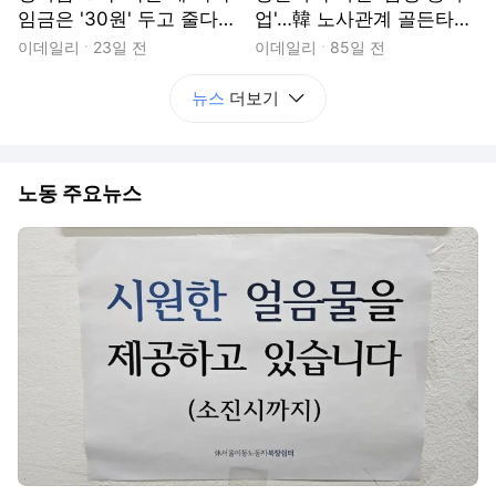
임금은 '30원' 두고 줄다리
업'…韓 노사관계 골든타임
기[노동TALK]
[노동TALK]
이데일리
23일 전
이데일리
85일 전
뉴스
더보기
노동 주요뉴스