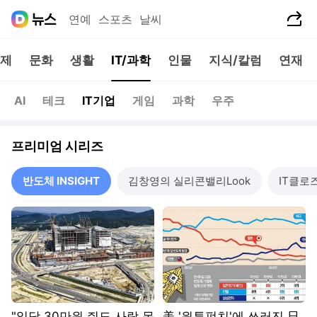
공유하기
연예
스포츠
날씨
제
문화
생활
IT/과학
인물
지식/칼럼
연재
AI
테크
IT기업
게임
과학
우주
프리미엄 시리즈
반도체 INSIGHT
김창영의 실리콘밸리Look
IT클로
"일당 30만원 줘도 사람 못
美 '원투펀치'에 쓰러진 日