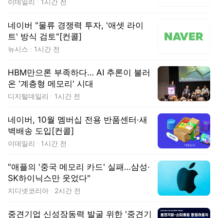
이데일리
1시간 전
네이버 "물류 경쟁력 투자, '애셋 라이
트' 방식 검토"[컨콜]
뉴시스
1시간 전
HBM만으론 부족하다… AI 추론이 불러
온 '계층형 메모리' 시대
디지털데일리
1시간 전
네이버, 10월 멤버십 전용 반품센터·새
벽배송 도입[컨콜]
이데일리
1시간 전
"애플의 '중국 메모리 카드' 실패…삼성·
SK하이닉스만 웃었다"
지디넷코리아
2시간 전
중견기업 신성장동력 발굴 위한 '중견기