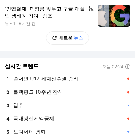
'인앱결제' 과징금 앞두고 구글·애플 "韓
앱 생태계 기여" 강조
뉴스1
6시간 전
새로운
뉴스
실시간 트렌드
도움말
오늘 02:24
손서연 U17 세계선수권 승리
1
, 신규
블랙핑크 10주년 참석
2
, 신규
입추
3
, 하락
국내생산세액공제
4
, 신규
오디세이 영화
5
, 하락