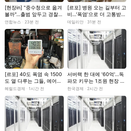
[현장in] "중수청으로 옮겨
[르포] 병원 오는 길부터 고
볼까"…출범 앞두고 경찰도
비…'폭염'으로 더 고통받는
이직 고민
환자들
연합뉴스
23분 전
데일리안
31분 전
[르포] 40도 폭염 속 1500
서버랙 한 대에 '60억'…독
도 열 다루는 그들, 에어컨
파모 키우는 1조원 현장 가
도 없었다…문래동 ‘용광로
보니
헤럴드경제
1시간 전
한국경제
2시간 전
더위’와 사투 [중기+]