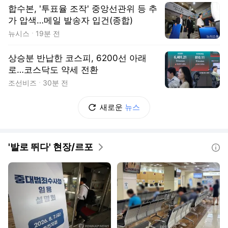
합수본, '투표율 조작' 중앙선관위 등 추
가 압색…메일 발송자 입건(종합)
뉴시스
19분 전
상승분 반납한 코스피, 6200선 아래
로…코스닥도 약세 전환
조선비즈
30분 전
새로운
뉴스
'발로 뛰다' 현장/르포
도움말