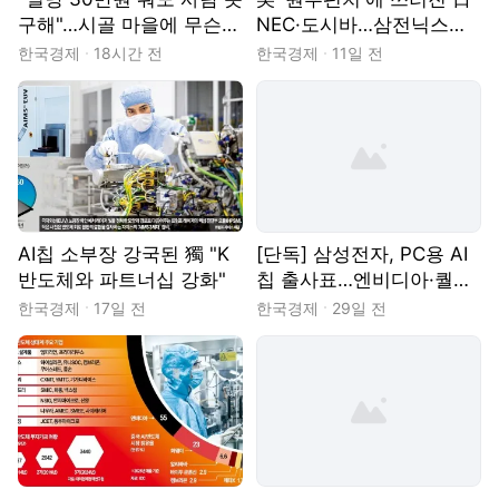
구해"…시골 마을에 무슨
NEC·도시바…삼전닉스에
일이
재연될까
한국경제
18시간 전
한국경제
11일 전
AI칩 소부장 강국된 獨 "K
[단독] 삼성전자, PC용 AI
반도체와 파트너십 강화"
칩 출사표…엔비디아·퀄컴
과 '맞짱'
한국경제
17일 전
한국경제
29일 전