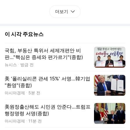
더보기
이 시각 주요뉴스
국힘, 부동산 특위서 세제개편안 비
판…"핵심은 증세와 편가르기"(종합)
뉴시스
방금 전
美 '폴리실리콘 관세 15%' 서명…韓기업
"환영"(종합)
아시아경제
5분 전
美원정출산해도 시민권 안준다…트럼프
행정명령 서명(종합)
아시아경제
11분 전