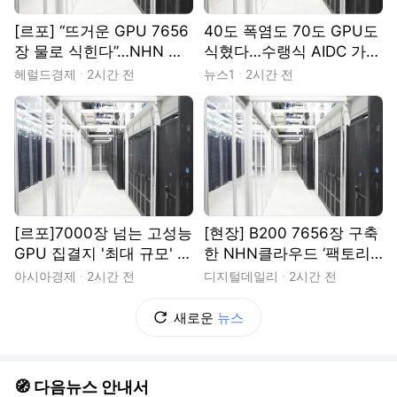
[르포] “뜨거운 GPU 7656
40도 폭염도 70도 GPU도
장 물로 식힌다”…NHN 서
식혔다…수랭식 AIDC 가보
울 AI 데이터센터 가보니
니[르포]
헤럴드경제
2시간 전
뉴스1
2시간 전
[르포]7000장 넘는 고성능
[현장] B200 7656장 구축
GPU 집결지 '최대 규모' N
한 NHN클라우드 ‘팩토리X
HN팩토리X 서울 가보니
서울’…고밀도 GPU가 바꾼
아시아경제
2시간 전
디지털데일리
2시간 전
설계
새로운
뉴스
🧭 다음뉴스 안내서