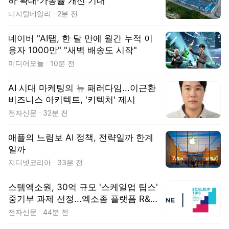
하 확대·가동률 개선 기대
디지털데일리
2분 전
네이버 "AI탭, 한 달 만에 월간 누적 이
용자 1000만" "새벽 배송도 시작"
미디어오늘
10분 전
AI 시대 마케팅의 뉴 패러다임...이근환
비즈니스 아키텍트, '키텍처' 제시
전자신문
32분 전
애플의 느림보 AI 정책, 전략일까 한계
일까
지디넷코리아
33분 전
스템엑소원, 30억 규모 '스케일업 팁스'
중기부 과제 선정...엑소좀 플랫폼 R&D
가속화
전자신문
44분 전