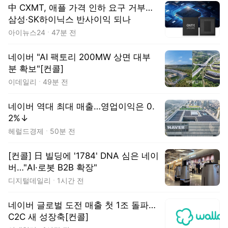
中 CXMT, 애플 가격 인하 요구 거부…
삼성·SK하이닉스 반사이익 되나
아이뉴스24
47분 전
네이버 "AI 팩토리 200MW 상면 대부
분 확보"[컨콜]
이데일리
49분 전
네이버 역대 최대 매출…영업이익은 0.
2%↓
헤럴드경제
50분 전
[컨콜] 日 빌딩에 '1784' DNA 심은 네이
버…"AI·로봇 B2B 확장"
디지털데일리
1시간 전
네이버 글로벌 도전 매출 첫 1조 돌파…
C2C 새 성장축[컨콜]