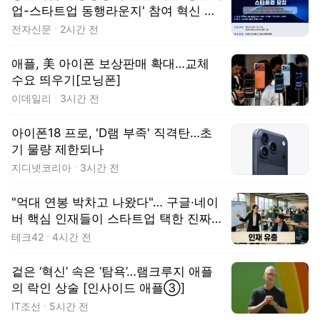
업-스타트업 동행라운지' 참여 혁신 스
타트업 모집
전자신문
2시간 전
애플, 美 아이폰 보상판매 확대…교체
수요 띄우기[모닝폰]
이데일리
3시간 전
아이폰18 프로, 'D램 부족' 직격탄…초
기 물량 제한되나
지디넷코리아
3시간 전
"억대 연봉 박차고 나왔다"… 구글·네이
버 핵심 인재들이 스타트업 택한 진짜
이유
테크42
4시간 전
겉은 ‘혁신’ 속은 ‘탐욕’…램크루지 애플
의 락인 상술 [인사이드 애플③]
IT조선
5시간 전