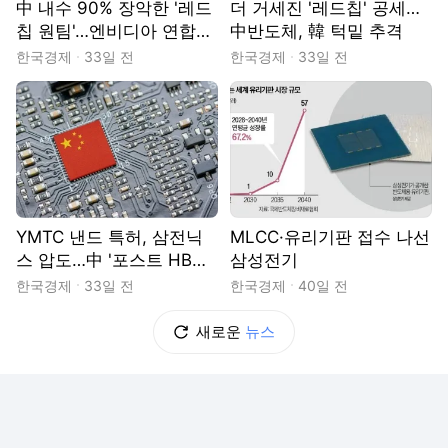
中 내수 90% 장악한 '레드
더 거세진 '레드칩' 공세…
칩 원팀'…엔비디아 연합군
中반도체, 韓 턱밑 추격
흔든다
한국경제
33일 전
한국경제
33일 전
YMTC 낸드 특허, 삼전닉
MLCC·유리기판 접수 나선
스 압도…中 '포스트 HB
삼성전기
M'도 넘본다
한국경제
33일 전
한국경제
40일 전
새로운
뉴스