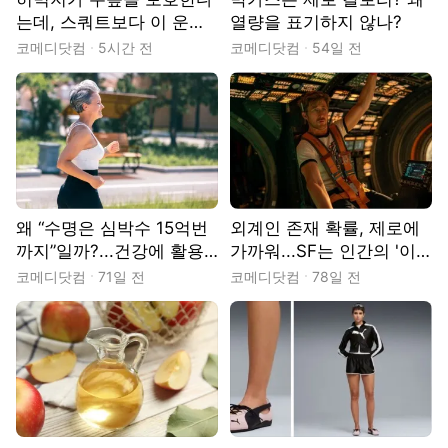
는데, 스쿼트보다 이 운동
열량을 표기하지 않나?
이 더 낫다
코메디닷컴
5시간 전
코메디닷컴
54일 전
왜 “수명은 심박수 15억번
외계인 존재 확률, 제로에
까지”일까?...건강에 활용
가까워...SF는 인간의 '이
할 팁은
것' 표현이다?
코메디닷컴
71일 전
코메디닷컴
78일 전