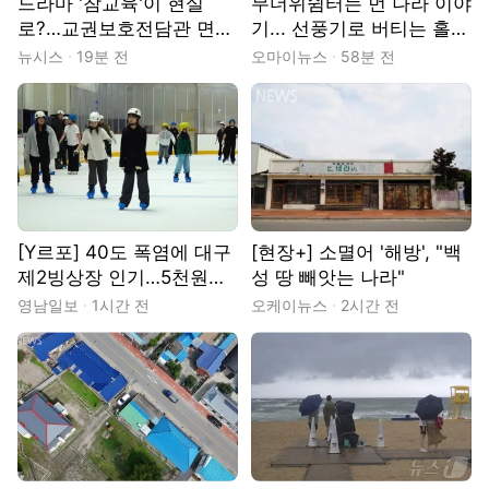
드라마 '참교육'이 현실
무더위쉼터는 먼 나라 이야
로?…교권보호전담관 면접
기... 선풍기로 버티는 홀몸
장 가보니
노인들
뉴시스
19분 전
오마이뉴스
58분 전
[Y르포] 40도 폭염에 대구
[현장+] 소멸어 '해방', "백
제2빙상장 인기…5천원으
성 땅 빼앗는 나라"
로 즐기는 ‘피서’
영남일보
1시간 전
오케이뉴스
2시간 전