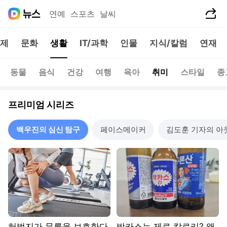
공유하기
연예
스포츠
날씨
제
문화
생활
IT/과학
인물
지식/칼럼
연재
동물
음식
건강
여행
육아
취미
스타일
종
프리미엄 시리즈
백우진의 심신 탐구
페이스메이커
김도훈 기자의 아
허벅지가 무릎을 보호한다
박카스는 제로 칼로리? 왜