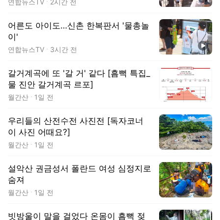
연합뉴스TV
2시간 전
어른도 아이도…신촌 한복판서 '물총놀
이'
동영상
연합뉴스TV
3시간 전
갈거계곡에 또 '갈 거' 같다 [흠뻑 특집_
물 진안 갈거계곡 르포]
월간산
1일 전
우리들의 산전수전 사진전 [독자코너
이 사진 어때요?]
월간산
1일 전
설악산 권금성서 폴란드 여성 심정지로
숨져
월간산
1일 전
빗방울이 말을 걸었다 온몸이 흠뻑 젖