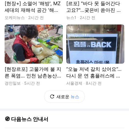
[현장+] 소멸어 '해방', MZ
[르포] "바다 못 들어간다
세대의 재해석 공간 '해방
고요?"…궂은비 쏟아진 경
촌'
포 곳곳서 '탄식'
오케이뉴스
2시간 전
뉴스1
2시간 전
[현장르포] 고물가에 불 지
“오늘 저녁 갈치 샀어요”…
른 폭염… 인천 남촌농산물
다시 문 연 홈플러스에 돌
도매시장 ‘손님 실종’
아온 장바구니
경인일보
5시간 전
서울경제
8시간 전
새로운
뉴스
🧭 다음뉴스 안내서