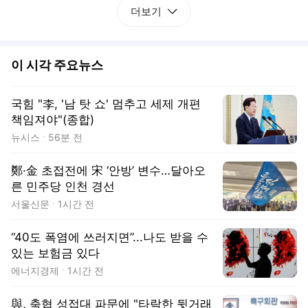
더보기
이 시각 주요뉴스
국힘 "李, '남 탓 쇼' 멈추고 세제 개편
책임져야"(종합)
뉴시스
56분 전
鄭·金 초접전에 宋 ‘안방’ 변수…달아오
른 민주당 인천 경선
서울신문
1시간 전
“40도 폭염에 쓰러지면”...나도 받을 수
있는 보험금 있다
에너지경제
1시간 전
與, 축협 성접대 파문에 "타락한 뒷거래