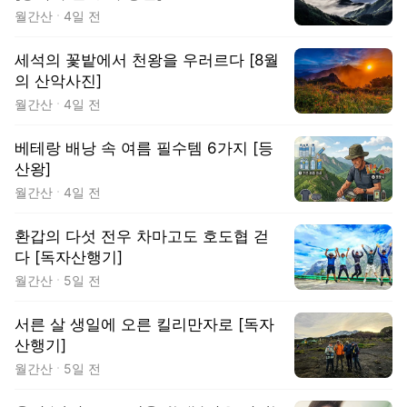
월간산
4일 전
세석의 꽃밭에서 천왕을 우러르다 [8월
의 산악사진]
월간산
4일 전
베테랑 배낭 속 여름 필수템 6가지 [등
산왕]
월간산
4일 전
환갑의 다섯 전우 차마고도 호도협 걷
다 [독자산행기]
월간산
5일 전
서른 살 생일에 오른 킬리만자로 [독자
산행기]
월간산
5일 전