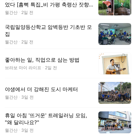
었다 [흠뻑 특집_비 가평 축령산 잣향기
푸른숲]
월간산
2일 전
국립밀양등산학교 암벽등반 기초반 모
집
월간산
2일 전
좋아하는 일, 직업으로 삼는 방법
브라보 마이 라이프
2일 전
야생에서 더 강해진 도시 마케터
월간산
3일 전
휴일 아침 '뜨거운' 트레일러닝 모임,
"왜 달리나요?"
월간산
3일 전