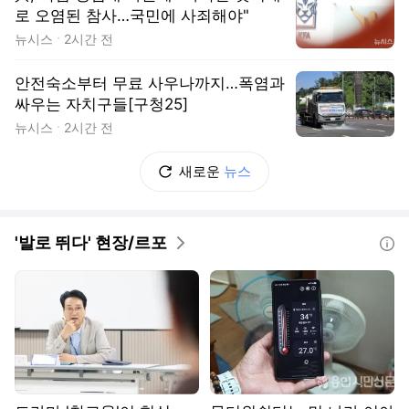
로 오염된 참사…국민에 사죄해야"
뉴시스
2시간 전
안전숙소부터 무료 사우나까지…폭염과
싸우는 자치구들[구청25]
뉴시스
2시간 전
새로운
뉴스
'발로 뛰다' 현장/르포
도움말