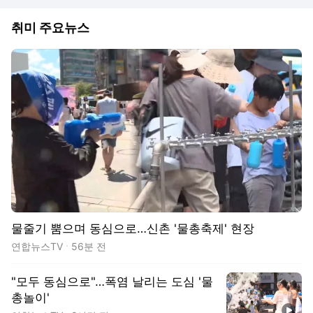
취미 주요뉴스
동영상
물줄기 뿜으며 동심으로…신촌 '물총축제' 현장
연합뉴스TV
56분 전
"모두 동심으로"…폭염 날리는 도심 '물
총놀이'
동영상