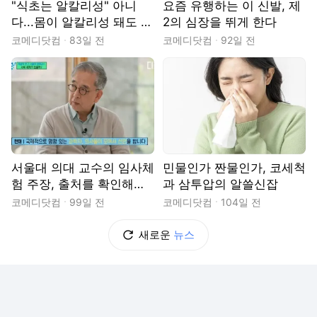
"식초는 알칼리성" 아니
요즘 유행하는 이 신발, 제
다...몸이 알칼리성 돼도 위
2의 심장을 뛰게 한다
험
코메디닷컴
83일 전
코메디닷컴
92일 전
서울대 의대 교수의 임사체
민물인가 짠물인가, 코세척
험 주장, 출처를 확인해보
과 삼투압의 알쓸신잡
니
코메디닷컴
99일 전
코메디닷컴
104일 전
새로운
뉴스