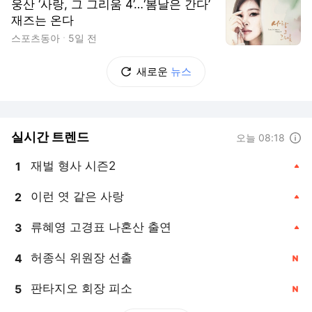
웅산 ‘사랑, 그 그리움 4’…‘봄날은 간다’
재즈는 온다
스포츠동아
5일 전
새로운
뉴스
실시간 트렌드
도움말
오늘 08:18
재벌 형사 시즌2
1
, 상승
이런 엿 같은 사랑
2
, 상승
류혜영 고경표 나혼산 출연
3
, 상승
허종식 위원장 선출
4
, 신규
판타지오 회장 피소
5
, 신규