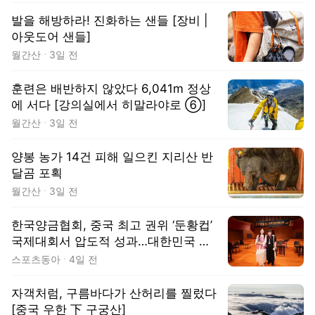
발을 해방하라! 진화하는 샌들 [장비 |
아웃도어 샌들]
월간산
3일 전
훈련은 배반하지 않았다 6,041m 정상
에 서다 [강의실에서 히말라야로 ⑥]
월간산
3일 전
양봉 농가 14건 피해 일으킨 지리산 반
달곰 포획
월간산
3일 전
한국양금협회, 중국 최고 권위 ‘둔황컵’
국제대회서 압도적 성과…대한민국 양
금 세계적 위상 입증
스포츠동아
4일 전
자객처럼, 구름바다가 산허리를 찔렀다
[중국 우한 下 구궁산]