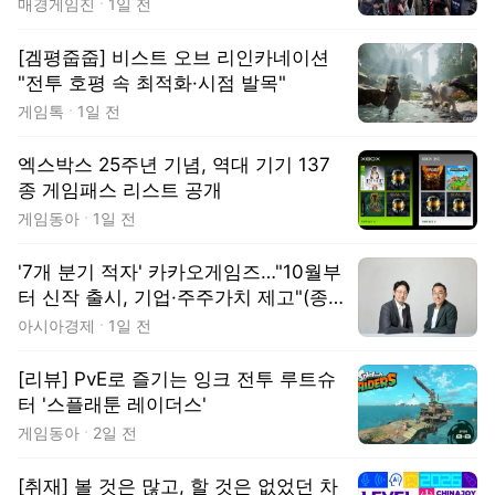
매경게임진
1일 전
[겜평줍줍] 비스트 오브 리인카네이션
"전투 호평 속 최적화·시점 발목"
게임톡
1일 전
엑스박스 25주년 기념, 역대 기기 137
종 게임패스 리스트 공개
게임동아
1일 전
'7개 분기 적자' 카카오게임즈…"10월부
터 신작 출시, 기업·주주가치 제고"(종
합)
아시아경제
1일 전
[리뷰] PvE로 즐기는 잉크 전투 루트슈
터 '스플래툰 레이더스'
게임동아
2일 전
[취재] 볼 것은 많고, 할 것은 없었던 차