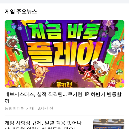
게임 주요뉴스
데브시스터즈, 실적 직격탄…'쿠키런' IP 하반기 반등할
까
동행미디어 시대
3시간 전
게임 사행성 규제, 일괄 적용 벗어나