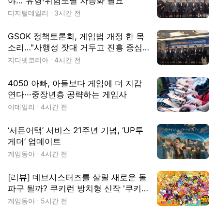
야…"유형·위험도별 차등화 필요"
디지털데일리
3시간 전
GSOK 정책토론회, 게임법 개정 한 목
소리…"사행성 잣대 거두고 진흥 중심으
로"
지디넷코리아
4시간 전
4050 아빠, 아들보다 게임에 더 지갑
연다···중장년층 공략하는 게임사
이데일리
4시간 전
‘서든어택’ 서비스 21주년 기념, ‘UP투
게더’ 업데이트
게임동아
4시간 전
[리뷰] 데브시스터즈를 살릴 새로운 돌
파구 될까? 쿠키런 방치형 신작 '쿠키런
크럼블'
게임동아
5시간 전