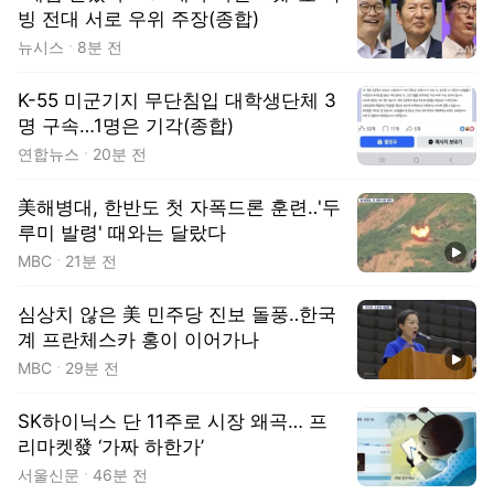
빙 전대 서로 우위 주장(종합)
뉴시스
8분 전
K-55 미군기지 무단침입 대학생단체 3
명 구속…1명은 기각(종합)
연합뉴스
20분 전
美해병대, 한반도 첫 자폭드론 훈련‥'두
루미 발령' 때와는 달랐다
동영상
MBC
21분 전
심상치 않은 美 민주당 진보 돌풍‥한국
계 프란체스카 홍이 이어가나
동영상
MBC
29분 전
SK하이닉스 단 11주로 시장 왜곡… 프
리마켓發 ‘가짜 하한가’
서울신문
46분 전