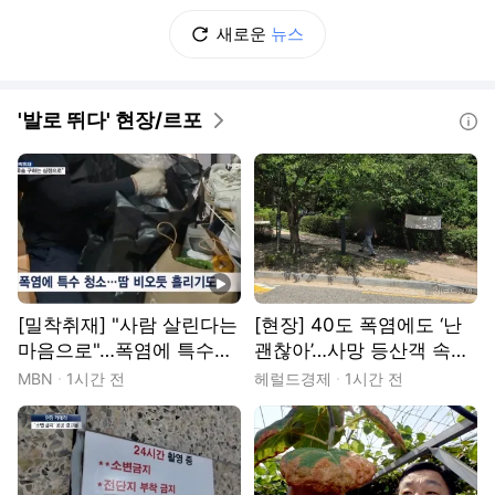
새로운
뉴스
'발로 뛰다' 현장/르포
도움말
동영상
[밀착취재] "사람 살린다는
[현장] 40도 폭염에도 ‘난
마음으로"…폭염에 특수청
괜찮아’…사망 등산객 속출
소 현장 가보니
에도 끊이지 않는 산행 [세
MBN
1시간 전
헤럴드경제
1시간 전
상&]