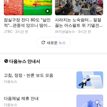
동영상
잠실구장 잔디 80도 "살인
사라지는 노숙쉼터… 절절
적"…관중석 앉으니 땀이
끓는 아스팔트 위 기댈건
줄줄
우산 뿐 [르포]
JTBC
2시간 전
파이낸셜뉴스
3시간 전
새로운
뉴스
🧭 다음뉴스 안내서
고침, 정정・반론 보도 모음
다음뉴스
다음채널 제휴 안내
다음뉴스