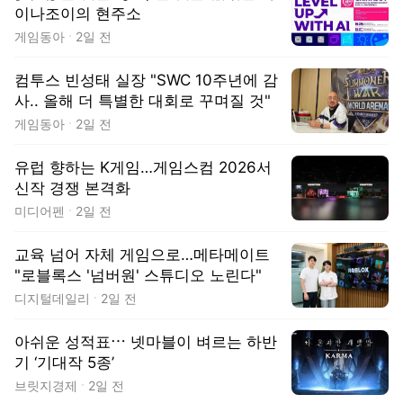
이나조이의 현주소
게임동아
2일 전
컴투스 빈성태 실장 "SWC 10주년에 감
사.. 올해 더 특별한 대회로 꾸며질 것"
게임동아
2일 전
유럽 향하는 K게임…게임스컴 2026서
신작 경쟁 본격화
미디어펜
2일 전
교육 넘어 자체 게임으로…메타메이트
"로블록스 '넘버원' 스튜디오 노린다"
디지털데일리
2일 전
아쉬운 성적표⋯ 넷마블이 벼르는 하반
기 ‘기대작 5종’
브릿지경제
2일 전