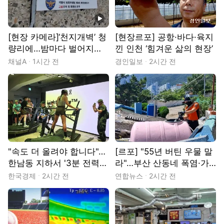
동영상
[현장 카메라]‘천지개벽’ 청
[현장르포] 공항·바다·육지
량리에…밤마다 벌어지는
낀 인천 ‘힘겨운 삶의 현장’
‘노상방뇨 전쟁’
채널A
1시간 전
경인일보
2시간 전
"속도 더 올려야 합니다"…
[르포] "55년 버틴 우물 말
한남동 지하서 '3분 전력질
라"…부산 산동네 폭염·가
주'
뭄에 생존 위기
한국경제
2시간 전
연합뉴스
2시간 전