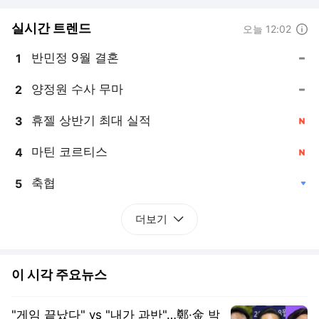
실시간 트렌드
도움말
오늘 12:02
반민정 9월 결혼
1
, 동일
양정원 수사 무마
2
, 동일
휴젤 상반기 최대 실적
3
, 신규
마틴 코르티스
4
, 신규
축협
5
, 하락
더보기
이 시각 주요뉴스
"게임 끝났다" vs "내가 과반"…鄭·金 박