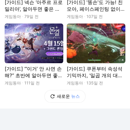
[가이드] 넥슨 ‘아주르 프로
[가이드] '똥손'도 가능! 친
밀리아’, 알아두면 좋은 귀
모아, 페이스페인팅 없이
염둥이 ‘키보’ 관련 지식들!
예쁜 미(Mill) 만드는 법
게임동아
79일 전
게임동아
107일 전
[가이드] “‘이거’ 안 사면 손
[가이드] 쿠폰부터 속성석
해?” 초반에 알아두면 좋을
기믹까지, ‘일곱 개의 대죄
몬길 스타다이브 팁
오리진’ 초반 팁 모음!
게임동아
111일 전
게임동아
135일 전
새로운
뉴스