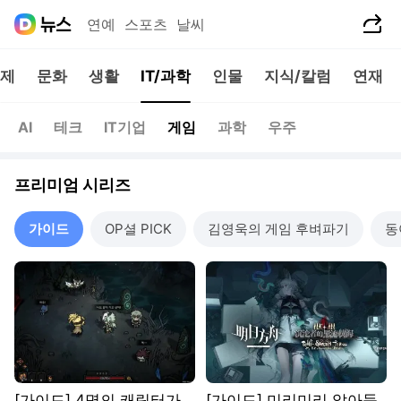
공유하기
연예
스포츠
날씨
제
문화
생활
IT/과학
인물
지식/칼럼
연재
AI
테크
IT기업
게임
과학
우주
프리미엄 시리즈
가이드
OP셜 PICK
김영욱의 게임 후벼파기
동
[가이드] 4명의 캐릭터가
[가이드] 미리미리 알아둡