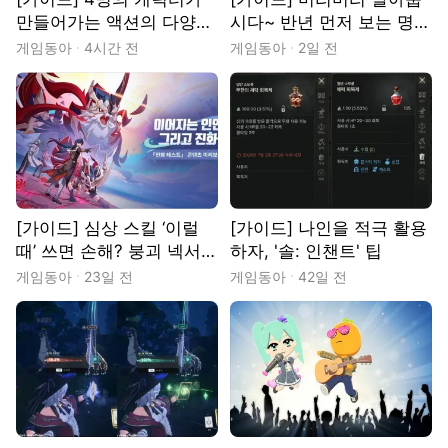
만들어가는 액션의 다양성.
시다~ 반년 먼저 보는 명일
‘신데리아’
방주 ‘흑류수해’ 로그라이
게임동아
4시간 전
게임동아
2일 전
크
[가이드] 심상 스킬 ‘이럴
[가이드] 나인을 적극 활용
때’ 쓰면 손해? 붕괴 넥서스
하자, '솔: 인챈트' 팁
아니마 팁!
게임동아
23일 전
게임동아
42일 전