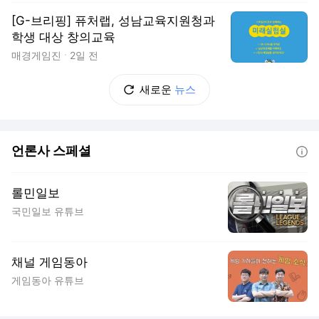
[G-브리핑] 퓨처랩, 성남교육지원청과
학생 대상 창의교육
매경게임진
2일 전
새로운
뉴스
언론사 스페셜
도움말
롤민일보
국민일보 유튜브
채널 게임동아
게임동아 유튜브