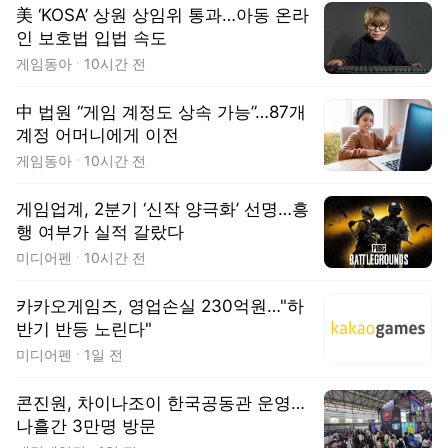
美 ‘KOSA’ 상원 상임위 통과…아동 온라
인 보호법 입법 속도
게임동아
10시간 전
中 법원 “게임 계정도 상속 가능”…87개
계정 어머니에게 이전
게임동아
10시간 전
게임업계, 2분기 ‘신작 양극화’ 선명…흥
행 여부가 실적 갈랐다
미디어펜
10시간 전
카카오게임즈, 영업손실 230억원…"하
반기 반등 노린다"
미디어펜
1일 전
콘진원, 차이나조이 한국공동관 운영…
나흘간 3만명 방문