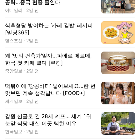
공략…중국 편중 줄인다
이데일리
2일 전
식후혈당 방어하는 ‘카레 김밥’ 레시피
[밀당365]
헬스조선
2일 전
왜 ‘맛의 건축가’일까…피에르 에르메,
한국 첫 카페 열다 [쿠킹]
중앙일보
2일 전
떡볶이에 ‘땅콩버터’ 넣어보세요…한 번
맛보면 계속 생각납니다 [FOOD+]
세계일보
2일 전
강원 산골로 간 28세 셰프… 세계 1위
눈앞 식당 대신 이곳 택한 이유
한국일보
2일 전