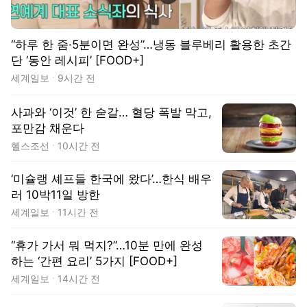
“하루 한 줌·5분이면 완성”…냉동 블루베리 활용한 초간
단 ‘동안 레시피’ [FOOD+]
세계일보
9시간 전
사과와 ‘이것’ 한 숟갈… 혈당 폭발 막고,
포만감 채운다
헬스조선
10시간 전
‘미슐랭 셰프들 한국에 왔다’…한식 배우
러 10박11일 방한
세계일보
11시간 전
“휴가 가서 뭐 먹지?”…10분 만에 완성
하는 ‘간편 요리’ 5가지 [FOOD+]
세계일보
14시간 전