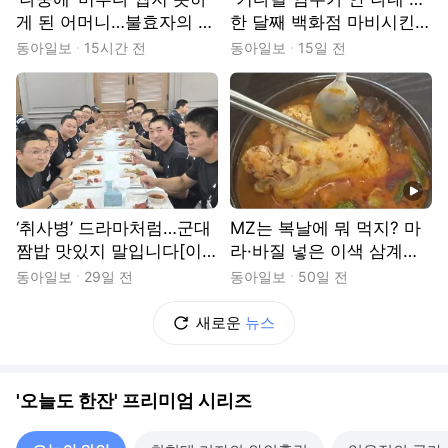
게 된 어머니…불효자의 마
한 달째 백화점 마비시킨
지막 한 병[이설의 한입 스
‘이 빵’[이설의 한입 스토
동아일보
15시간 전
동아일보
15일 전
토리]
리]
동영상
‘취사병’ 드라마처럼…군대
MZ는 복날에 뭐 먹지? 마
짬밥 맛있지 말입니다[이
라·바질 넣은 이색 삼계탕
설의 한입 스토리]
[이설의 한입스토리]
동아일보
29일 전
동아일보
50일 전
새로운
뉴스
'오늘도 한잔' 프리미엄 시리즈