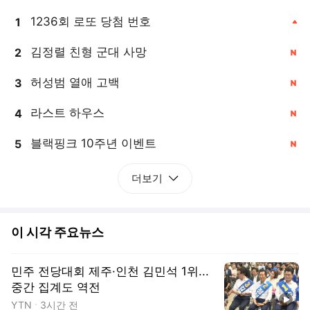
1236회 로또 당첨 번호
1
, 상승
김정렬 친형 군대 사망
2
, 신규
허성범 열애 고백
3
, 신규
라스트 하우스
4
, 신규
블랙핑크 10주년 이벤트
5
, 신규
더보기
이 시각 주요뉴스
민주 전당대회 제주·인천 김민석 1위...
중간 집계도 역전
동영상
YTN
3시간 전