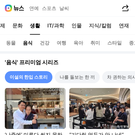
공유하기
연예
스포츠
날씨
제
문화
생활
IT/과학
인물
지식/칼럼
연재
동물
음식
건강
여행
육아
취미
스타일
종
'음식' 프리미엄 시리즈
이설의 한입 스토리
나를 돌보는 한 끼
차 권하는 의
‘나중에’ 미루다 씹지 못하
“기다릴 엄두가 안 나네“…