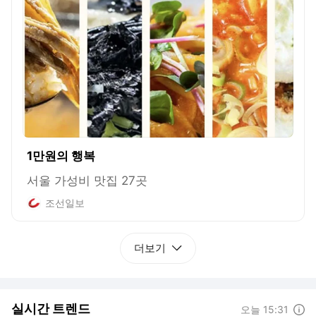
1만원의 행복
서울 가성비 맛집 27곳
조선일보
더보기
실시간 트렌드
도움말
오늘 15:31