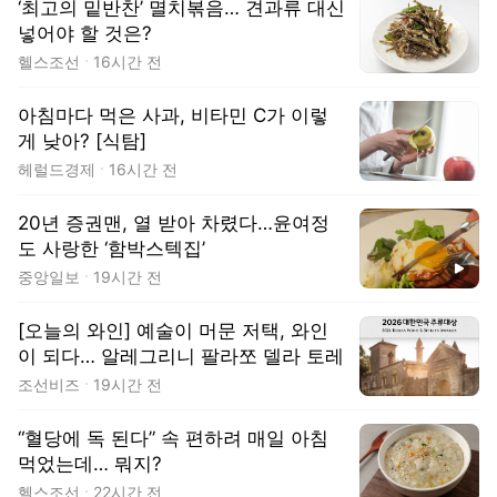
‘최고의 밑반찬’ 멸치볶음… 견과류 대신
넣어야 할 것은?
헬스조선
16시간 전
아침마다 먹은 사과, 비타민 C가 이렇
게 낮아? [식탐]
헤럴드경제
16시간 전
20년 증권맨, 열 받아 차렸다…윤여정
도 사랑한 ‘함박스텍집’
동영상
중앙일보
19시간 전
[오늘의 와인] 예술이 머문 저택, 와인
이 되다… 알레그리니 팔라쪼 델라 토레
조선비즈
19시간 전
“혈당에 독 된다” 속 편하려 매일 아침
먹었는데… 뭐지?
헬스조선
22시간 전