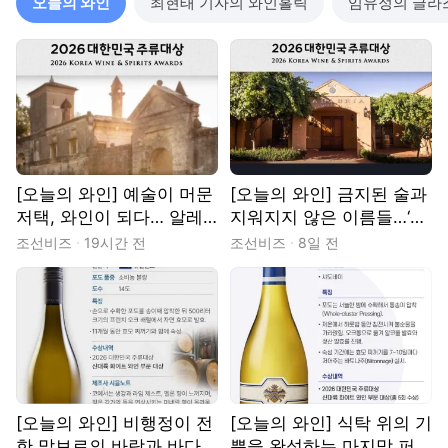
오늘의 와인
최현태 기자의 와인홀릭
임유정의 글라
[오늘의 와인] 예술이 머문
[오늘의 와인] 금지된 술과
저택, 와인이 되다… 알레
지워지지 않은 이름들…‘킹
그리니 팔라쪼 델라 토레
스 오브 프로히비션’
조선비즈
19시간 전
조선비즈
8일 전
[오늘의 와인] 비행정이 전
[오늘의 와인] 식탁 위의 기
한 말보로의 바람과 바다…
쁨을 완성하는 마지막 퍼