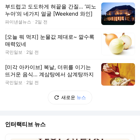
부드럽고 도도하게 혀끝을 간질… ‘피노
누아’의 네가지 얼굴 [Weekend 와인]
파이낸셜뉴스
2일 전
[오늘 뭐 먹지] 눈물값 제대로~ 깔수록
매력있네
국민일보
2일 전
[미각 아카이브] 복날, 더위를 이기는
뜨거운 음식… 계삼탕에서 삼계탕까지
국민일보
2일 전
새로운
뉴스
인터랙티브 뉴스