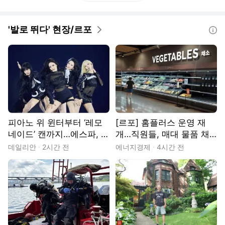
'발로 뛰다' 현장/르포
도움말
피아노 위 윈터부터 ‘레모
[르포] 홈플러스 운영 재
네이드’ 캔까지…에스파, 디
개…직원들, 매대 물품 채
테일로 채운 고척돔 [현장]
우기 ‘분주’
데일리안
2시간 전
에너지경제
4시간 전