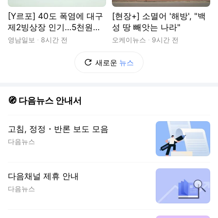
[Y르포] 40도 폭염에 대구
[현장+] 소멸어 '해방', "백
제2빙상장 인기…5천원으
성 땅 빼앗는 나라"
로 즐기는 ‘피서’
영남일보
8시간 전
오케이뉴스
9시간 전
새로운
뉴스
🧭 다음뉴스 안내서
고침, 정정・반론 보도 모음
다음뉴스
다음채널 제휴 안내
다음뉴스