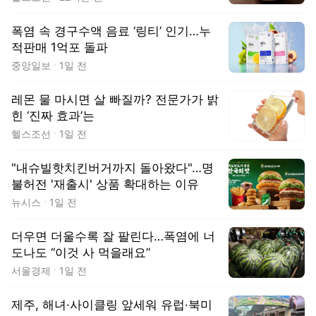
폭염 속 경구수액 음료 ‘링티’ 인기…누
적판매 1억포 돌파
중앙일보
1일 전
레몬 물 마시면 살 빠질까? 전문가가 밝
힌 ‘진짜 효과’는
헬스조선
1일 전
"내슈빌핫치킨버거까지 돌아왔다"…명
불허전 '재출시' 상품 확대하는 이유
뉴시스
1일 전
더우면 더울수록 잘 팔린다…폭염에 너
도나도 “이것 사 먹을래요”
서울경제
1일 전
제주, 해녀·사이클링 앞세워 유럽·북미