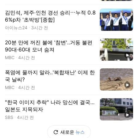
김민석, 제주·인천 경선 승리⋯누적 0.8
6%p차 '초박빙'[종합]
아이뉴스24
3시간 전
20분 만에 꺼진 불에 '참변'‥거동 불편
90대·60대 모녀 숨져
동영상
MBC
4시간 전
폭염에 물까지 말라‥'복합재난' 이제 한
국 날씨?
동영상
MBC
4시간 전
"한국 이미지 추락" 나라 망신에 결국…
일본도 지목되자
동영상
SBS
4시간 전
새로운
뉴스