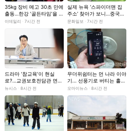
35kg 장비 메고 30초 만에
실제 뉴욕 ‘스파이더맨 집
출동…한강 '골든타임'을 지
주소’ 찾아가 보니…중국인
키는 사람들 [땀.땀.땀.]
이 살고 있었다
이데일리
7시간 전
문화일보
7시간 전
드라마 '참교육'이 현실
무더위쉼터는 먼 나라 이야
로?…교권보호전담관 면접
기... 선풍기로 버티는 홀몸
장 가보니
노인들
뉴시스
8시간 전
오마이뉴스
8시간 전