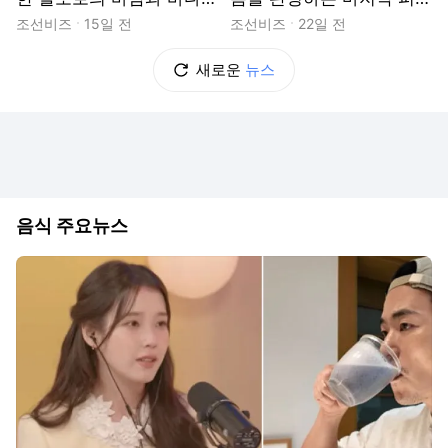
카탈리나 사운즈 화이트 배
즐…‘롬바우어 샤도네이'
조선비즈
15일 전
조선비즈
22일 전
럴
새로운
뉴스
음식 주요뉴스