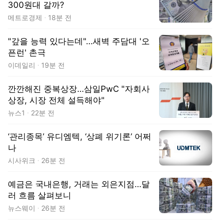
300원대 갈까?
메트로경제
18분 전
"갚을 능력 있다는데"…새벽 주담대 '오
픈런' 촌극
이데일리
19분 전
깐깐해진 중복상장…삼일PwC "자회사
상장, 시장 전체 설득해야"
뉴스1
22분 전
‘관리종목’ 유디엠텍, ‘상폐 위기론’ 어쩌
나
시사위크
26분 전
예금은 국내은행, 거래는 외은지점…달
러 흐름 살펴보니
뉴스웨이
26분 전