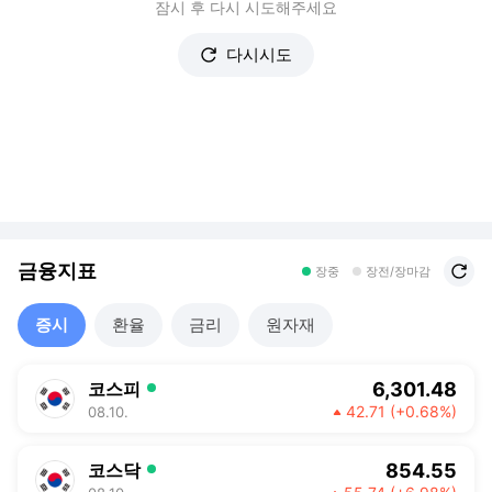
잠시 후 다시 시도해주세요
다시시도
금융지표
새로고침
장중
장전/장마감
증시
환율
금리
원자재
6,301.48
코스피
42.71
(+0.68%)
08.10.
상승
854.55
코스닥
상승