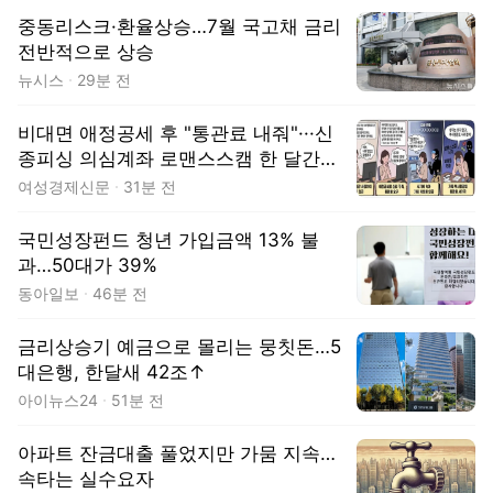
중동리스크·환율상승…7월 국고채 금리
전반적으로 상승
뉴시스
29분 전
비대면 애정공세 후 "통관료 내줘"···신
종피싱 의심계좌 로맨스스캠 한 달간
최다
여성경제신문
31분 전
국민성장펀드 청년 가입금액 13% 불
과…50대가 39%
동아일보
46분 전
금리상승기 예금으로 몰리는 뭉칫돈…5
대은행, 한달새 42조↑
아이뉴스24
51분 전
아파트 잔금대출 풀었지만 가뭄 지속…
속타는 실수요자