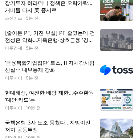
장기투자 하라더니 정책은 오락가락…
개미들 다시 美 증시로
조선비즈
5분 전
[줄어든 PF, 커진 부실] PF 줄였는데 건
전성은 악화…저축은행·상호금융 '경고
등'
아주경제
5분 전
‘금융복합기업집단’ 토스, IT자체감사팀
신설⋯ 내부통제 강화
이투데이
9분 전
현대해상, 여전한 배당 제한…주주환원
'대안 카드'는
이투데이
10분 전
국책은행 3사 노조 뭉쳤다…지방이전
저지 공동투쟁
이데일리
10분 전