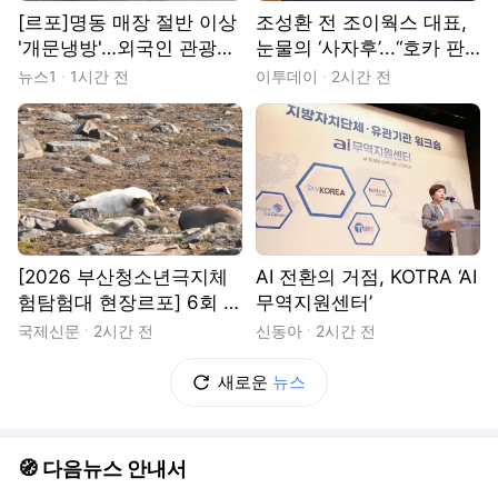
[르포]명동 매장 절반 이상
조성환 전 조이웍스 대표,
'개문냉방'…외국인 관광객
눈물의 ‘사자후’...“호카 판
"시원하긴 하지만"
권 탈취 노린 경쟁사가 기
뉴스1
1시간 전
이투데이
2시간 전
획·폭행 유도”[현장]
[2026 부산청소년극지체
AI 전환의 거점, KOTRA ‘AI
험탐험대 현장르포] 6회 :
무역지원센터’
북극곰의 나라, 마을 밖으
국제신문
2시간 전
신동아
2시간 전
로 나갈 때는 총을 챙겨야
새로운
뉴스
🧭 다음뉴스 안내서