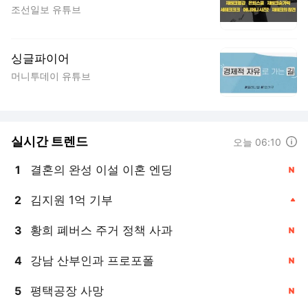
조선일보 유튜브
싱글파이어
머니투데이 유튜브
실시간 트렌드
도움말
오늘 06:10
결혼의 완성 이설 이혼 엔딩
1
, 신규
김지원 1억 기부
2
, 상승
황희 폐버스 주거 정책 사과
3
, 신규
강남 산부인과 프로포폴
4
, 신규
평택공장 사망
5
, 신규