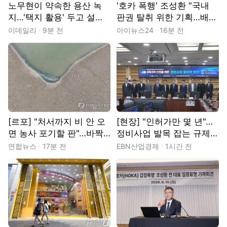
노무현이 약속한 용산 녹
'호카 폭행' 조성환 "국내
지…'택지 활용' 두고 설왕
판권 탈취 위한 기획…배후
설래[르포]
엔 대기업 회장님" [현장]
이데일리
9분 전
아이뉴스24
16분 전
[르포] "처서까지 비 안 오
[현장] "인허가만 몇 년"…
면 농사 포기할 판"…바짝
정비사업 발목 잡는 규제·
타는 경남 농심
부서 엇박자
연합뉴스
17분 전
EBN산업경제
1시간 전