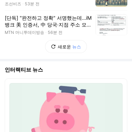
조선비즈
53분 전
[단독] "완전하고 정확" 서명했는데…iM
뱅크 美 인증서, 中 당국·지점 주소 모두
오류
MTN 머니투데이방송
56분 전
새로운
뉴스
인터랙티브 뉴스