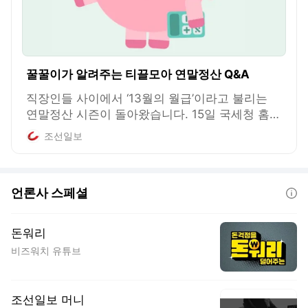
꿀꿀이가 알려주는 티끌모아 연말정산 Q&A
직장인들 사이에서 ‘13월의 월급’이라고 불리는
연말정산 시즌이 돌아왔습니다. 15일 국세청 홈페
이지인 홈택스에서 연말정산 간소화 서비스가 개
조선일보
통된다고 해요.
언론사 스페셜
도움말
돈워리
비즈워치 유튜브
조선일보 머니