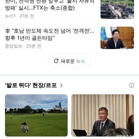
한미, 전작권 전환 앞두고 '을지 자유의
방패' 실시…FTX는 축소(종합)
뉴스1
21분 전
李 “호남 반도체 속도전 넘어 ‘전격전’…
향후 1년이 골든타임”
중앙일보
23분 전
새로운
뉴스
'발로 뛰다' 현장/르포
도움말