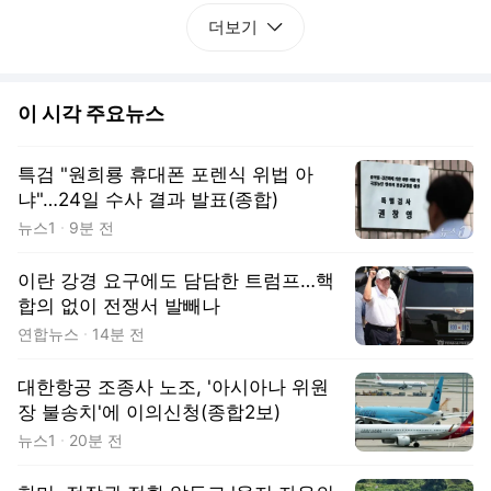
더보기
이 시각 주요뉴스
특검 "원희룡 휴대폰 포렌식 위법 아
냐"…24일 수사 결과 발표(종합)
뉴스1
9분 전
이란 강경 요구에도 담담한 트럼프…핵
합의 없이 전쟁서 발빼나
연합뉴스
14분 전
대한항공 조종사 노조, '아시아나 위원
장 불송치'에 이의신청(종합2보)
뉴스1
20분 전