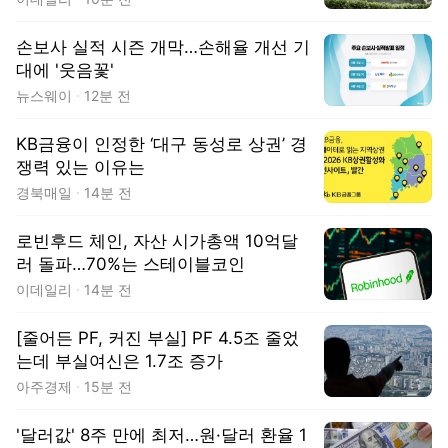
손보사 실적 시즌 개막…손해율 개선 기
대에 '웃음꽃'
뉴스웨이
12분 전
KB금융이 인정한 ‘대구 동성로 상권’ 경
쟁력 있는 이유는
경북매일
14분 전
로빈후드 체인, 자산 시가총액 10억달
러 돌파…70%는 스테이블코인
이데일리
14분 전
[줄어든 PF, 커진 부실] PF 4.5조 줄었
는데 부실여신은 1.7조 증가
아주경제
15분 전
'달러값' 8주 만에 최저…원·달러 환율 1