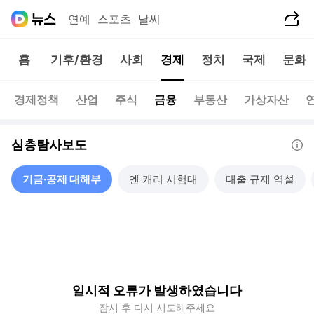
공유하기
연예
스포츠
날씨
홈
기후/환경
사회
경제
정치
국제
문화
경제정책
산업
주식
금융
부동산
가상자산
심층탐사보도
도움말
기금·공제 대해부
엔 캐리 시험대
대출 규제 역설
일시적 오류가 발생하였습니다
잠시 후 다시 시도해주세요