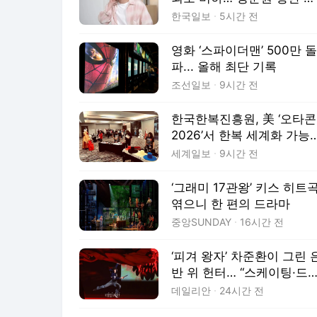
넘은 비난
한국일보
5시간 전
영화 ‘스파이더맨’ 500만 돌
파... 올해 최단 기록
조선일보
9시간 전
한국한복진흥원, 美 ‘오타콘
2026’서 한복 세계화 가능
확인
세계일보
9시간 전
‘그래미 17관왕’ 키스 히트
엮으니 한 편의 드라마
중앙SUNDAY
16시간 전
‘피겨 왕자’ 차준환이 그린 
반 위 헌터… “스케이팅·드
마 결합된 값진 경험” [현장
데일리안
24시간 전