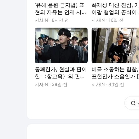
‘유해 음원 금지법’, 표
화제성 대신 진심, 
현의 자유는 언제 시험
이팝 협업의 공식이
에 드나 [콘텐츠의 순
뀌고 있다 [콘텐츠의
시사IN
8시간 전
시사IN
16일 전
간들]
순간들]
통쾌한가, 현실과 판이
비극 조롱하는 힙합,
한 〈참교육〉의 판타
표현인가 소음인가 
지가 [콘텐츠의 순간
텐츠의 순간들]
시사IN
38일 전
시사IN
44일 전
들]