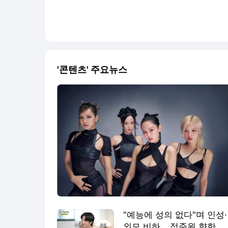
'콘텐츠' 주요뉴스
"예능에 성의 없다"며 인성·
외모 비하… 정준원 향한 도