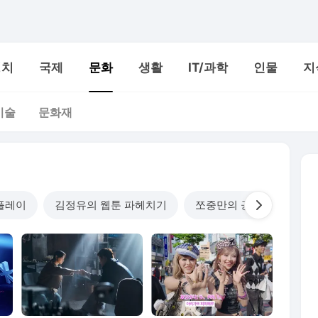
정치
국제
문화
생활
IT/과학
인물
지
미술
문화재
플레이
김정유의 웹툰 파헤치기
쪼중만의 공포체험