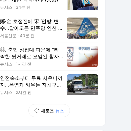
뉴시스
34분 전
鄭·金 초접전에 宋 ‘안방’ 변
수…달아오른 민주당 인천 경
선
서울신문
40분 전
與, 축협 성접대 파문에 "타
락한 뒷거래로 오염된 참사…
국민에 사죄해야"
뉴시스
1시간 전
안전숙소부터 무료 사우나까
지…폭염과 싸우는 자치구들
[구청25]
뉴시스
2시간 전
새로운
뉴스