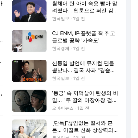
가
휠체어 탄 아이 속옷 빨아 말
려줬다… 웹툰으로 퍼진 김
규원 미담
한국일보
1일 전
CJ ENM, IP·플랫폼 꽉 쥐고
글로벌 공략 '가속도'
한국경제
1일 전
살
신동엽 발언에 뮤지컬 팬들
뿔났다… 결국 사과 "경솔했
다"
한국일보
1일 전
,
'동궁' 속 꺼먹살이 탄생의 비
밀... "두 딸의 아장아장 걸음
에서 영감"
오마이뉴스
1일 전
[단독]“끊임없는 질서와 혼
돈… 이집트 신화 상상력의
맛이죠”
동아일보
2일 전