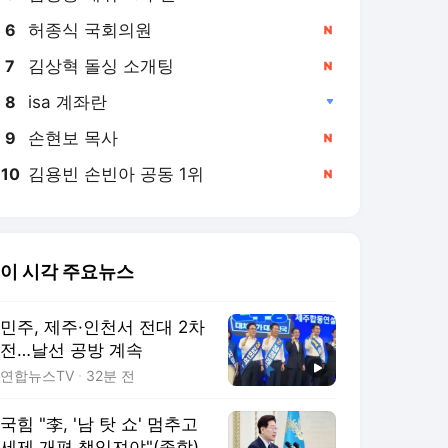
허종식 국회의원
6
김상혁 돌싱 소개팅
7
isa 계좌란
8
손현보 목사
9
김용빈 손빈아 공동 1위
10
이 시각 주요뉴스
민주, 제주·인천서 전대 2차
전…날선 공방 계속
연합뉴스TV
32분 전
국힘 "李, '남 탓 쇼' 멈추고
세제 개편 책임져야"(종합)