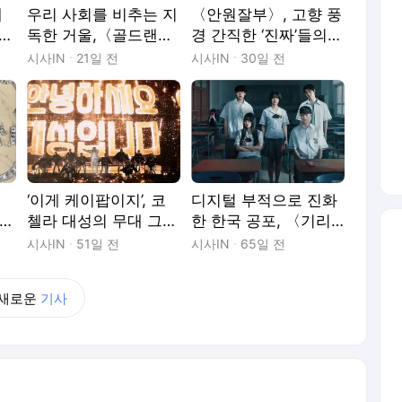
케
우리 사회를 비추는 지
〈안원잘부〉, 고향 풍
 바
독한 거울,〈골드랜
경 간직한 ‘진짜’들의
드〉의 질문 [콘텐츠의
“야호” [콘텐츠의 순간
시사IN
21일 전
시사IN
30일 전
순간들]
들]
‘이게 케이팝이지’, 코
디지털 부적으로 진화
[콘
첼라 대성의 무대 그
한 한국 공포, 〈기리
이면에는··· [콘텐츠의
고〉 [콘텐츠의 순간
시사IN
51일 전
시사IN
65일 전
순간들]
들]
새로운
기사