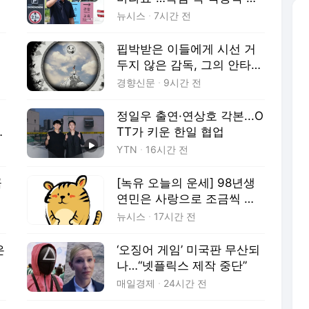
관문 지키는 사람
뉴시스
7시간 전
핍박받은 이들에게 시선 거
두지 않은 감독, 그의 안타까
운 죽음을 추모하며[오마주]
경향신문
9시간 전
정일우 출연·연상호 각본...O
성
TT가 키운 한일 협업
YTN
16시간 전
곡
[녹유 오늘의 운세] 98년생
연민은 사랑으로 조금씩 변
해요
뉴시스
17시간 전
은
‘오징어 게임’ 미국판 무산되
라
나…“넷플릭스 제작 중단”
]
매일경제
24시간 전