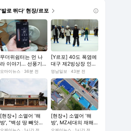
'발로 뛰다' 현장/르포
무더위쉼터는 먼 나
[Y르포] 40도 폭염에
라 이야기... 선풍기로
대구 제2빙상장 인
버티는 홀몸 노인들
기…5천원으로 즐기
오마이뉴스
36분 전
영남일보
43분 전
는 ‘피서’
[현장+] 소멸어 '해
[현장+] 소멸어 '해
방', "백성 땅 빼앗는
방', MZ세대의 재해
나라"
석 공간 '해방촌'
오케이뉴스
1시간 전
오케이뉴스
1시간 전