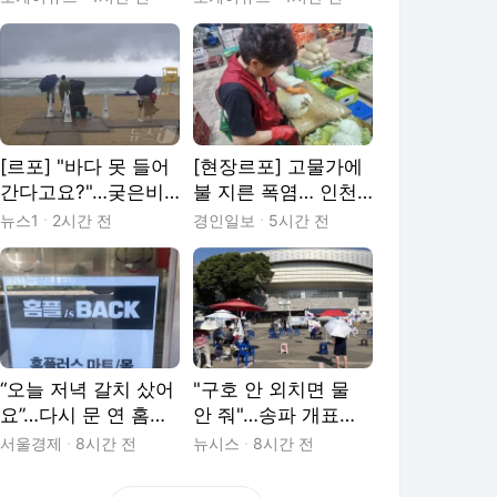
[르포] "바다 못 들어
[현장르포] 고물가에
간다고요?"…궂은비
불 지른 폭염… 인천
쏟아진 경포 곳곳서
남촌농산물도매시장
뉴스1
2시간 전
경인일보
5시간 전
'탄식'
‘손님 실종’
“오늘 저녁 갈치 샀어
"구호 안 외치면 물
요”…다시 문 연 홈플
안 줘"…송파 개표소
러스에 돌아온 장바
시위, 폭염에 동력 뚝
서울경제
8시간 전
뉴시스
8시간 전
구니
[현장]