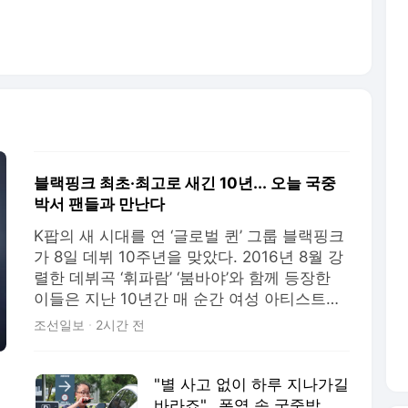
블랙핑크 최초·최고로 새긴 10년... 오늘 국중
박서 팬들과 만난다
K팝의 새 시대를 연 ‘글로벌 퀸’ 그룹 블랙핑크
가 8일 데뷔 10주년을 맞았다. 2016년 8월 강
렬한 데뷔곡 ‘휘파람’ ‘붐바야’와 함께 등장한
이들은 지난 10년간 매 순간 여성 아티스트의
‘최초’와 ‘최고’의 기록을 써 내려오며 세계 음
조선일보
2시간 전
악 시장의 흐름을 바꿔왔다. ◇10주년 팬이벤
트 전원 참석 “언제나 블링크와 함께” K팝 업계
에 따르면 블랙핑크 멤
"별 사고 없이 하루 지나가길
바라죠"…폭염 속 국중박 첫