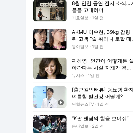
8월 인천 공연 전시 소식…
을을 고대하며
기호일보
1일 전
AKMU 이수현, 39kg 감량
뒤 고백 “술 취하니 토할 때
까지 먹어…몸 망가질 것 같
동아일보
1일 전
았다”
편혜영 "인간이 어떻게든 
아간다는 사실 자체가 경이
롭다" [문화人터뷰]
뉴시스
1일 전
[출근길인터뷰] 당뇨병 환자
여름철 발건강 어떻게?
연합뉴스TV
1일 전
“K팝 팬덤의 힘을 보여줘”
동아일보
2일 전