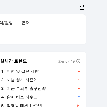
식/칼럼
연재
실시간 트렌드
오늘 07:49
김도훈의 하입 나우
꽃보다 크리에이터
김희선의 글로벌 
이런 엿 같은 사랑
1
재벌 형사 시즌2
2
미군 수뇌부 출구전략
3
황희 버스 하우스
4
임영웅 데뷔 10주년
5