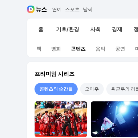
연예
스포츠
날씨
홈
기후/환경
사회
경제
책
영화
콘텐츠
음악
공연
프리미엄 시리즈
콘텐츠의 순간들
오마주
위근우의 리