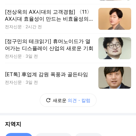
[전상욱의 AX시대의 고객경험] 〈11〉
AX시대 효율성이 만드는 비효율성의
가치
전자신문
2시간 전
[정구민의 테크읽기] 휴머노이드가 열
어가는 디스플레이 산업의 새로운 기회
전자신문
3일 전
[ET톡] 車업계 감원 폭풍과 골든타임
전자신문
3일 전
새로운
의견・칼럼
지역지