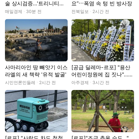
술 상시검증…'트리니티팹'
요”⋯폭염 속 텅 빈 방사장
내년 완공
매일경제
30분 전
전북일보
2시간 전
사마리아인 땅 빼앗기 이스
[공급 딜레마-르포] "용산
라엘의 새 책략 '유적 발굴'
어린이정원에 집 짓나"…정
부 공급 검토에 서울시·주
시민언론민들레
2시간 전
아주경제
3시간 전
민 반발
[르포] "사람도 차도 척척
[르포]"조금 추울 수도…"