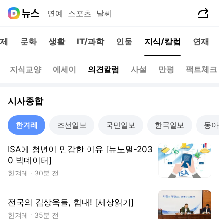
공유하기
연예
스포츠
날씨
제
문화
생활
IT/과학
인물
지식/칼럼
연재
지식교양
에세이
의견칼럼
사설
만평
팩트체크
시사종합
한겨레
조선일보
국민일보
한국일보
동아
ISA에 청년이 민감한 이유 [뉴노멀-203
0 빅데이터]
한겨레
30분 전
전국의 김상욱들, 힘내! [세상읽기]
한겨레
35분 전