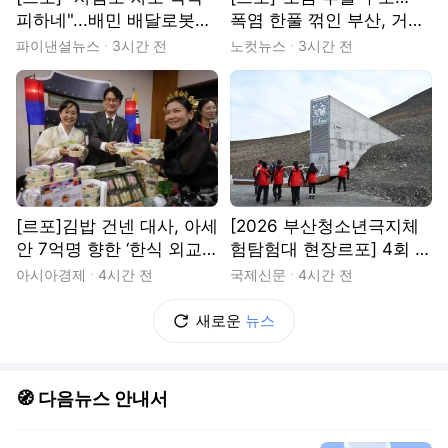
피하네"...배민 배달로봇
폭염 한풀 꺾인 부산, 거리
'딜리'의 하루
나선 시민들
파이낸셜뉴스
3시간 전
노컷뉴스
3시간 전
[르포]김밥 건넨 대사, 아세
[2026 부산청소년극지체
안 7억명 향한 ‘한식 외교’
험탐험대 현장르포] 4회 :
나섰다
스발바르 국제종자보관소
아시아경제
4시간 전
국제신문
4시간 전
새로운
뉴스
🧭 다음뉴스 안내서