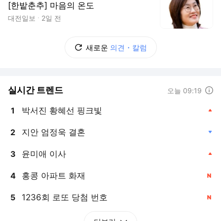
[한밭춘추] 마음의 온도
대전일보
2일 전
새로운
의견・칼럼
실시간 트렌드
도움말
오늘 09:19
박서진 황혜선 핑크빛
1
, 상승
지안 엄정욱 결혼
2
, 하락
윤미애 이사
3
, 상승
홍콩 아파트 화재
4
, 신규
1236회 로또 당첨 번호
5
, 신규