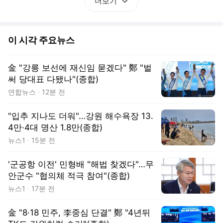
더보기
이 시각 주요뉴스
金 "강릉 보선에 재신임 묻겠다" 鄭 "벌
써 당대표 다됐나"(종합)
연합뉴스
12분 전
"입추 지나도 더워"…강원 해수욕장 13.
4만·4대 명산 1.8만(종합)
뉴스1
15분 전
'군공항 이전' 민형배 "해법 찾겠다"…무
안군수 "협의체 적극 참여"(종합)
뉴스1
17분 전
金 "8·18 민주, 李중심 단결" 鄭 "4년뒤