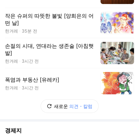
작은 슈퍼의 따뜻한 불빛 [양희은의 어
떤 날]
한겨레
35분 전
손절의 시대, 연대라는 생존술 [아침햇
발]
한겨레
3시간 전
폭염과 부동산 [유레카]
한겨레
3시간 전
새로운
의견・칼럼
경제지