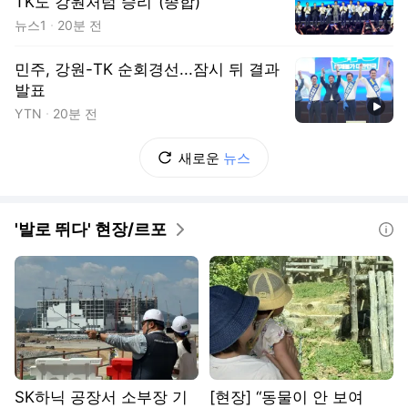
TK도 강원처럼 승리"(종합)
뉴스1
20분 전
민주, 강원-TK 순회경선...잠시 뒤 결과
발표
동영상
YTN
20분 전
새로운
뉴스
'발로 뛰다' 현장/르포
도움말
SK하닉 공장서 소부장 기
[현장] “동물이 안 보여