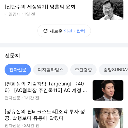
[신단수의 세상읽기] 영혼의 윤회
매일경제
1일 전
새로운
의견・칼럼
전문지
전자신문
디지털타임스
주간경향
중앙SUNDA
[전화성의 기술창업 Targeting] 〈40
6〉 [AC협회장 주간록116] AC 계정 만
들어졌지만, 초기투자 문은 아직 좁다
전자신문
1시간 전
[정유신의 핀테크스토리]조각 투자 성
공, 발행보다 유통에 달렸다
전자신문
2시간 전