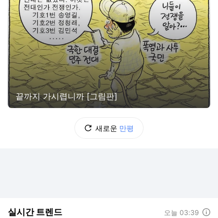
끝까지 가시렵니까 [그림판]
새로운
만평
실시간 트렌드
도움말
오늘 03:39