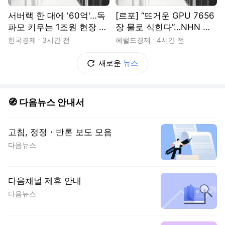
서버랙 한 대에 '60억'…독
[르포] “뜨거운 GPU 7656
파모 키우는 1조원 현장 가
장 물로 식힌다”…NHN 서
보니
울 AI 데이터센터 가보니
한국경제
3시간 전
헤럴드경제
4시간 전
새로운
뉴스
🧭 다음뉴스 안내서
고침, 정정・반론 보도 모음
다음뉴스
다음채널 제휴 안내
다음뉴스