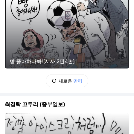
빵 좋아하나봐![시사 2판4판]
새로운
만평
최경락 꼬투리 (중부일보)