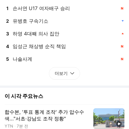
손서연 U17 여자배구 승리
1
, 신규
유병호 구속기소
2
, 하락
하영 4대째 의사 집안
3
, 상승
임성근 채상병 순직 책임
4
, 신규
나솔사계
5
, 신규
더보기
이 시각 주요뉴스
합수본, '투표 통계 조작' 추가 압수수
색..."서초·강남도 조작 정황"
동영상
YTN
7분 전