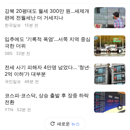
강북 20평대도 월세 300만 원…세제개
편에 전월세난 더 거세지나
한국일보
15분 전
입추에도 '기록적 폭염'…서쪽 지역 중심
극한 더위
동영상
SBS
32분 전
전세 사기 피해자 4만명 넘었다… ‘청년·
2억 이하’가 대부분
국민일보
48분 전
코스피·코스닥, 상승 출발 후 장중 하락
전환
동영상
YTN
52분 전
새로운
뉴스