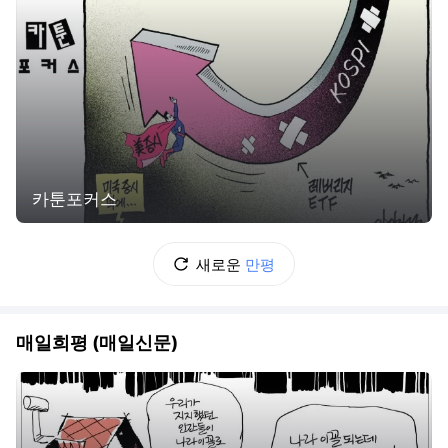
카툰포커스
새로운
만평
매일희평 (매일신문)