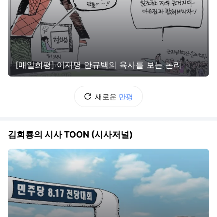
[매일희평] 이재명 안규백의 육사를 보는 논리
새로운
만평
김회룡의 시사 TOON (시사저널)