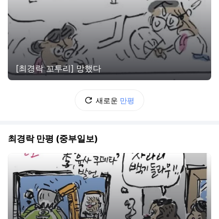
[최경락 꼬투리] 망했다
새로운
만평
최경락 만평 (중부일보)