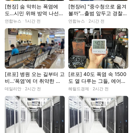
[현장] 숨 막히는 폭염에
[현장in] "중수청으로 옮겨
도…시민 위해 방역 나선
볼까"…출범 앞두고 경찰도
작업자들
이직 고민
연합뉴스
1시간 전
연합뉴스
2시간 전
[르포] 병원 오는 길부터 고
[르포] 40도 폭염 속 1500
비…'폭염'에 더 취약한 환
도 열 다루는 그들, 에어컨
자들
도 없었다…문래동 ‘용광로
데일리안
2시간 전
헤럴드경제
2시간 전
더위’와 사투 [중기+]