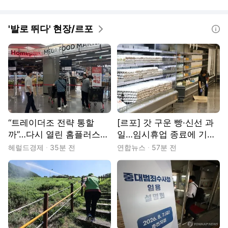
'발로 뛰다' 현장/르포
도움말
“트레이더조 전략 통할
[르포] 갓 구운 빵·신선 과
까”…다시 열린 홈플러스
일…임시휴업 종료에 기대
가보니 [르포]
감 가득 홈플러스
헤럴드경제
35분 전
연합뉴스
57분 전