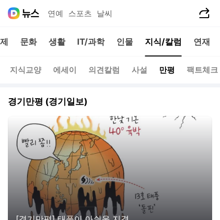
공유하기
연예
스포츠
날씨
제
문화
생활
IT/과학
인물
지식/칼럼
연재
지식교양
에세이
의견칼럼
사설
만평
팩트체크
경기만평 (경기일보)
[경기만평] 태풍이 아쉬울 지경