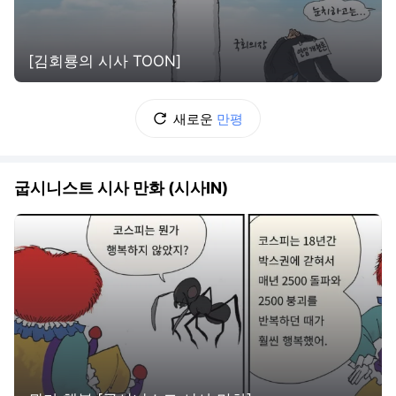
[김회룡의 시사 TOON]
새로운
만평
굽시니스트 시사 만화 (시사IN)