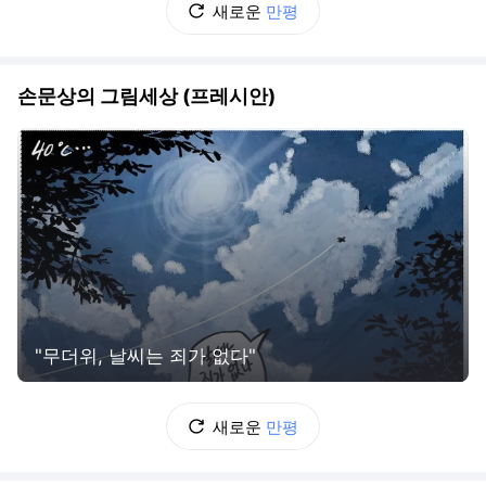
새로운
만평
손문상의 그림세상 (프레시안)
"무더위, 날씨는 죄가 없다"
새로운
만평