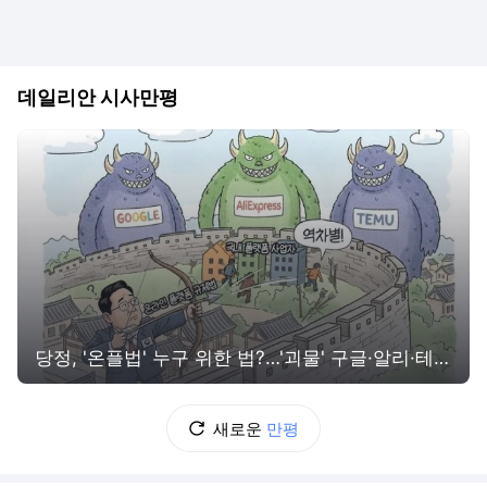
데일리안 시사만평
당정, '온플법' 누구 위한 법?…'괴물' 구글·알리·테무는 못잡고 국내 플랫폼사업자만 잡을라 [데일리안 시사만평]
새로운
만평