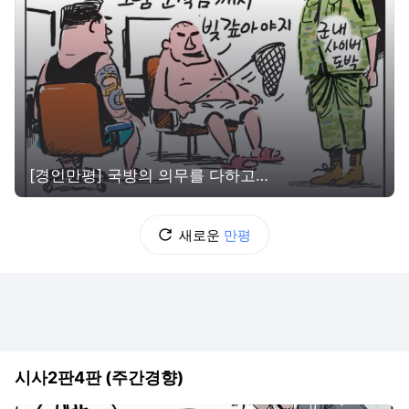
[경인만평] 국방의 의무를 다하고…
새로운
만평
시사2판4판 (주간경향)