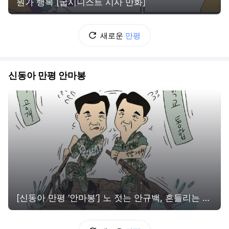
뭔가 행복 [굽시니스트 시사 만화]
새로운
만평
신동아 만평 안마봉
[신동아 만평 ‘안마봉’] 노 젓는 안규백, 흔들리는 국방정책