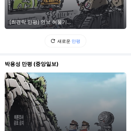
[최경락 만평] 안보 허물기…
새로운
만평
박용성 만평 (중앙일보)