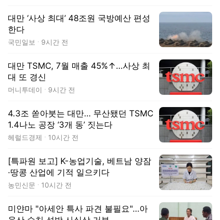
대만 ‘사상 최대’ 48조원 국방예산 편성
한다
국민일보
9시간 전
대만 TSMC, 7월 매출 45%↑…사상 최
대 또 경신
머니투데이
9시간 전
4.3조 쏟아붓는 대만… 무산됐던 TSMC
1.4나노 공장 ‘3개 동’ 짓는다
헤럴드경제
10시간 전
[특파원 보고] K-농업기술, 베트남 양잠
·땅콩 산업에 기적 일으키다
농민신문
10시간 전
미얀마 "아세안 특사 파견 불필요"…아
웅산 수치 석방 사실상 거부