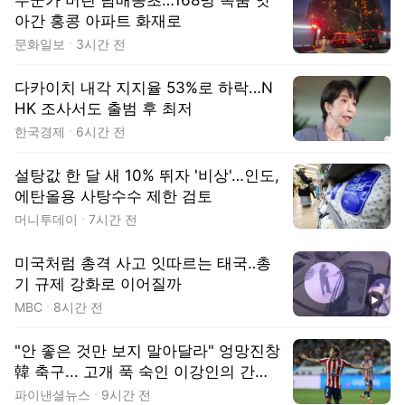
아간 홍콩 아파트 화재로
문화일보
3시간 전
다카이치 내각 지지율 53%로 하락…N
HK 조사서도 출범 후 최저
한국경제
6시간 전
설탕값 한 달 새 10% 뛰자 '비상'…인도,
에탄올용 사탕수수 제한 검토
머니투데이
7시간 전
미국처럼 총격 사고 잇따르는 태국‥총
기 규제 강화로 이어질까
동영상
MBC
8시간 전
"안 좋은 것만 보지 말아달라" 엉망진창
韓 축구... 고개 푹 숙인 이강인의 간절
한 호소
파이낸셜뉴스
9시간 전