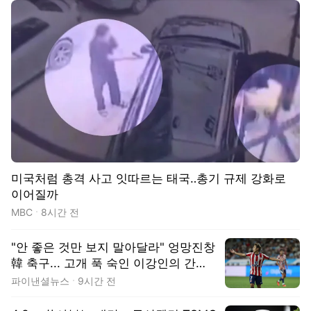
동영상
미국처럼 총격 사고 잇따르는 태국‥총기 규제 강화로
이어질까
MBC
8시간 전
"안 좋은 것만 보지 말아달라" 엉망진창
韓 축구... 고개 푹 숙인 이강인의 간절
한 호소
파이낸셜뉴스
9시간 전