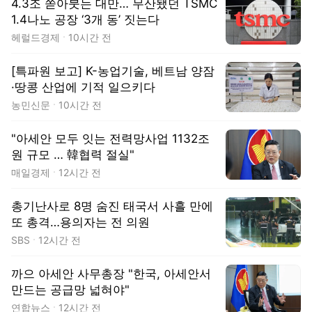
4.3조 쏟아붓는 대만… 무산됐던 TSMC
1.4나노 공장 ‘3개 동’ 짓는다
헤럴드경제
10시간 전
[특파원 보고] K-농업기술, 베트남 양잠
·땅콩 산업에 기적 일으키다
농민신문
10시간 전
"아세안 모두 잇는 전력망사업 1132조
원 규모 … 韓협력 절실"
매일경제
12시간 전
총기난사로 8명 숨진 태국서 사흘 만에
또 총격…용의자는 전 의원
SBS
12시간 전
까으 아세안 사무총장 "한국, 아세안서
만드는 공급망 넓혀야"
연합뉴스
12시간 전