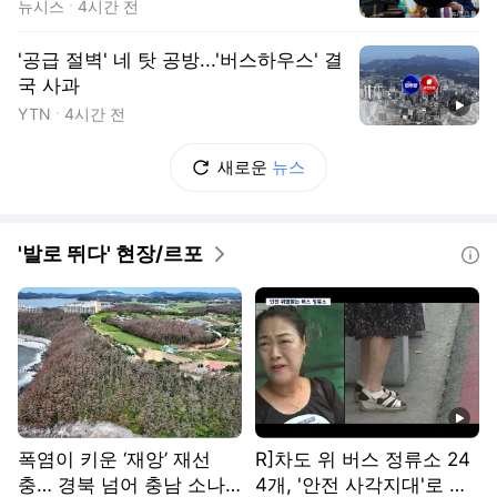
뉴시스
4시간 전
'공급 절벽' 네 탓 공방...'버스하우스' 결
국 사과
동영상
YTN
4시간 전
새로운
뉴스
'발로 뛰다' 현장/르포
도움말
동영상
폭염이 키운 ‘재앙’ 재선
R]차도 위 버스 정류소 24
충… 경북 넘어 충남 소나
4개, '안전 사각지대'로 방