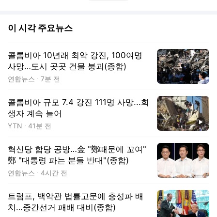
이 시각 주요뉴스
콜롬비아 10년래 최악 강진, 100여명
사망…도시 곳곳 건물 붕괴(종합)
연합뉴스
7분 전
콜롬비아 규모 7.4 강진 111명 사망...희
생자 계속 늘어
동영상
YTN
41분 전
혁신당 합당 공방…金 "鄭때문에 꼬여"
鄭 "대통령 파는 분들 반대"(종합)
연합뉴스
4시간 전
트럼프, 백악관 법률고문에 충성파 배
치…중간선거 패배 대비(종합)