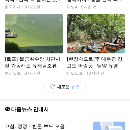
의 이유 [현장+]
심야 와인딩
한국경제
9시간 전
채널A
9시간 전
[르포] 물금취수장 차단시
[현장속으로]李 대통령 경
설 가동해도 유해남조류 나
고도 아랑곳…담양 유명 계
흘새 갑절
곡식당 불법 의혹
부산일보
9시간 전
남도일보
10시간 전
새로운
뉴스
🧭 다음뉴스 안내서
고침, 정정・반론 보도 모음