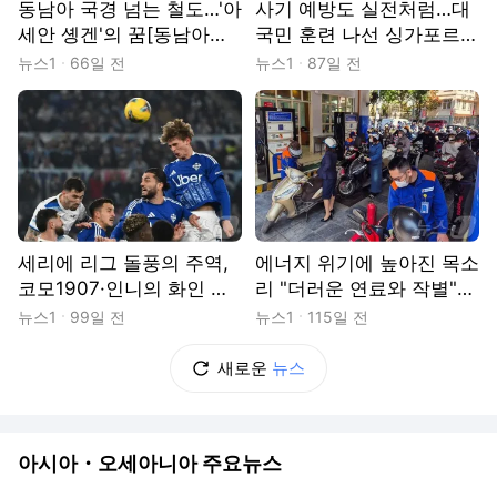
동남아 국경 넘는 철도…'아
사기 예방도 실전처럼…대
세안 솅겐'의 꿈[동남아시
국민 훈련 나선 싱가포르
아 TODAY]
[동남아시아 TODAY]
뉴스1
66일 전
뉴스1
87일 전
세리에 리그 돌풍의 주역,
에너지 위기에 높아진 목소
코모1907·인니의 화인 기
리 "더러운 연료와 작별"
업[동남아시아 TODAY]
[동남아시아 TODAY]
뉴스1
99일 전
뉴스1
115일 전
새로운
뉴스
아시아・오세아니아 주요뉴스