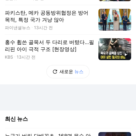
파키스탄, 메카 공동방위협정은 방어
목적, 특정 국가 겨냥 않아
파이낸셜뉴스
13시간 전
홍수 휩쓴 골목서 두 다리로 버텼다…필
리핀 아이 극적 구조 [현장영상]
동영상
KBS
13시간 전
새로운
뉴스
최신 뉴스
누군가 버린 담배꽁초…168명 목숨 앗