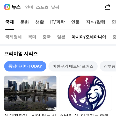
공유하기
연예
스포츠
날씨
국제
문화
생활
IT/과학
인물
지식/칼럼
연
국제정세
북미
중국
일본
아시아/오세아니아
중
프리미엄 시리즈
동남아시아 TODAY
이한우의 베트남 포커스
장부승
AI 대전환기…'실업 없는 성
소버린 AI, 인공지능 주권