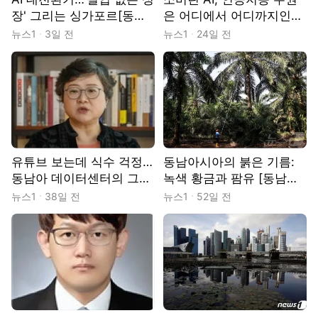
장' 그리는 싱가포르[동남
은 어디에서 어디까지인가
아시아 TODAY]
[동남아시아 TODAY]
뉴스1
3일 전
뉴스1
24일 전
유튜브 보는데 식수 걱정…
동남아시아의 붉은 기름:
동남아 데이터센터의 그늘
녹색 황금과 팜유 [동남아
[동남아시아 TODAY]
시아 TODAY]
뉴스1
38일 전
뉴스1
52일 전