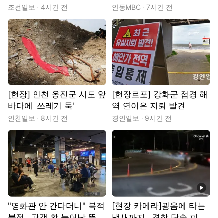
무도 시들었다
치
조선일보
4시간 전
안동MBC
7시간 전
[현장] 인천 옹진군 시도 앞
[현장르포] 강화군 접경 해
바다에 '쓰레기 둑'
역 연이은 지뢰 발견
인천일보
8시간 전
경인일보
9시간 전
동영상
"영화관 안 간다더니" 북적
[현장 카메라]굉음에 타는
북적…관객 확 늘어난 뜻밖
냄새까지…경찰 단속 피해