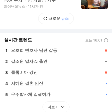
파이낸셜뉴스
11시간 전
새로운
뉴스
실시간 트렌드
도움말
오늘 16:01
오초희 변호사 남편 갈등
1
, 신규
갈소원 말자쇼 출연
2
, 동일
콜롬비아 강진
3
, 신규
서혜원 결혼 임신
4
, 하락
우주발사체 일괄허가
5
, 하락
더보기