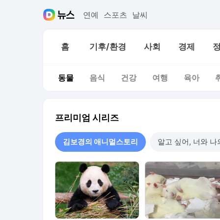
연예
스포츠
날씨
홈
기후/환경
사회
경제
동물
음식
건강
여행
육아
프리미엄 시리즈
김보경의 애니멀스토리
알고 싶어, 너와 