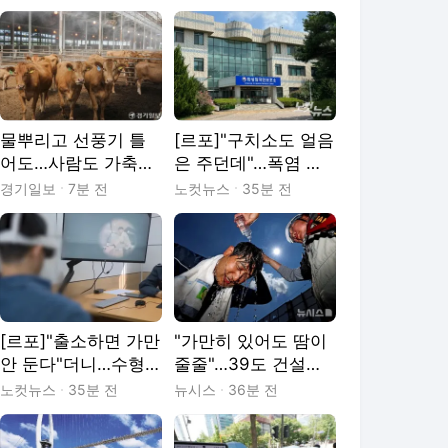
물뿌리고 선풍기 틀
[르포]"구치소도 얼음
어도…사람도 가축도
은 주던데"…폭염 속
잡는 극한 폭염 [현장,
화성외국인보호소
경기일보
7분 전
노컷뉴스
35분 전
그곳&]
[르포]"출소하면 가만
"가만히 있어도 땀이
안 둔다"더니…수형자
줄줄"…39도 건설현
태도 싹 바뀐 이유는
장의 사투[출동!인턴]
노컷뉴스
35분 전
뉴시스
36분 전