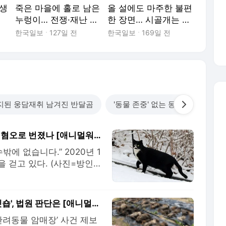
 생
죽은 마을에 홀로 남은
올 설에도 마주한 불편
누렁이… 전쟁·재난 속
한 장면… 시골개는 왜
동물들을 기록한 사람
항상 마당에 묶여있을
한국일보
127일 전
한국일보
169일 전
들
까
지된 웅담재취 남겨진 반달곰
'동물 존중' 없는 동물원
“죽일 수밖에” 이후…길고양이 논쟁은 어떻게 혐오로 번졌나 [애니멀워치]
밖에 없습니다.” 2020년 1
을 걷고 있다. (사진=방인권
 큰 논쟁으로 번지고 있다.
다”며 먹이주기 제한과 관리체
 5만명 이상이
안락사 없다더니…반려동물 생매장한 '신종 펫숍', 법원 판단은 [애니멀워치]
 반려동물 암매장’ 사건 제보