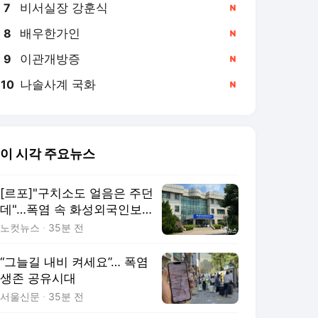
비서실장 강훈식
7
배우한가인
8
이관개방증
9
나솔사계 국화
10
이 시각 주요뉴스
[르포]"구치소도 얼음은 주던
데"…폭염 속 화성외국인보
호소
노컷뉴스
35분 전
“그늘길 내비 켜세요”… 폭염
생존 공유시대
서울신문
35분 전