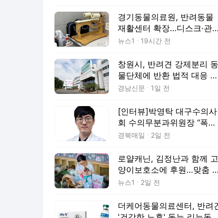
경기동물의료원, 반려동물
재활센터 확장…디스크·관
관리 강화
뉴스1
19시간 전
창원시, 반려견 강제분리 
물단체에 반환 법적 대응 
토
경남신문
1일 전
[인터뷰]박영탁 대구수의사
회 수의무분과위원장 “폭염
속 방심이 가장 위험”
경북매일
2일 전
로얄캐닌, 김정난과 함께 
양이보호소에 후원…맞춤 
양 강조
뉴스1
2일 전
더케어동물의료센터, 반려
'건강한 노후' 돕는 리뉴독 