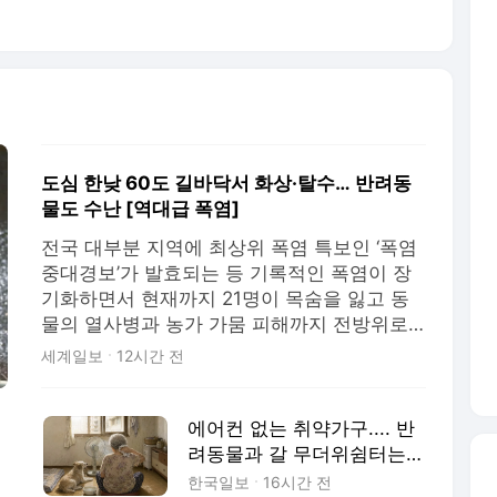
도심 한낮 60도 길바닥서 화상·탈수… 반려동
물도 수난 [역대급 폭염]
전국 대부분 지역에 최상위 폭염 특보인 ‘폭염
중대경보’가 발효되는 등 기록적인 폭염이 장
기화하면서 현재까지 21명이 목숨을 잃고 동
물의 열사병과 농가 가뭄 피해까지 전방위로
파장이 확산하고 있다. 저수지 저수율이 무너
세계일보
12시간 전
지고 가축·어류 폐사가 잇따르며 총 피해가 수
백만마리에 달하는 상황이다. 시민들은 ‘그늘
길 지도’와 ‘에어컨 정거장’ 등 맞춤형 생활 앱
에어컨 없는 취약가구.... 반
을 직
려동물과 갈 무더위쉼터는
어디에
한국일보
16시간 전