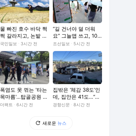
물 빠진 호수 바닥 쩍
“길 건너야 덜 더워
쩍 갈라지고, 논밭 수
요” 그늘앱 쓰고, 100
로마저 말라간다
m 초단거리 배달 시
국민일보
3시간 전
조선일보
5시간 전
키고
폭염도 못 꺾는 '타는
집밖은 ‘체감 38도’인
목마름'…탑골공원 아
데, 집안은 41도…“에
리수 냉장고 가보니
어컨 켜도 32도 찜통”
더팩트
6시간 전
경향신문
8시간 전
새로운
뉴스