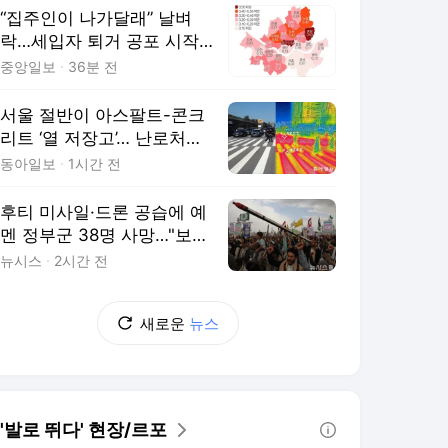
“집주인이 나가달래” 날벼
락…세입자 퇴거 공포 시작됐
다
중앙일보
36분 전
서울 절반이 아스팔트-콘크
리트 ‘열 저장고’… 난로처럼
공기 데워
동아일보
1시간 전
후티 미사일·드론 공습에 예
멘 정부군 38명 사망…"보복
할 것" 예고(종합)
뉴시스
2시간 전
새로운
뉴스
'발로 뛰다' 현장/르포