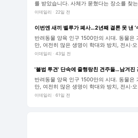
를 받았습니다. 사체가 묻혔다는 장소를 찾는 
이 너무 충격적이라 땅을 팔 때까지만 해도 
이데일리
22일 전
분 정도 삽질하니 죽은 개의 다리가 나오더라
속 발견된 거예요. 라이프에서 확인한 것만 11
반려동물 양육 인구 1500만의 시대. 동물
만, 여전히 많은 생명이 학대와 방치, 전시·
놓여 있습니다. [애니멀워치]는 동물을 둘러싼
이데일리
43일 전
삶을 함께 기록합니다. 동물권 침해가 반복
짚고 인간과 동물이 공존하기 위해 남겨진 과
주>
반려동물 양육 인구 1500만의 시대. 동물
만, 여전히 많은 생명이 학대와 방치, 전시·
놓여 있습니다. [애니멀워치]는 동물 학대 사
이데일리
61일 전
삶을 함께 기록합니다. 동물권 침해가 반복
짚고 인간과 동물이 공존하기 위해 남겨진 과
주