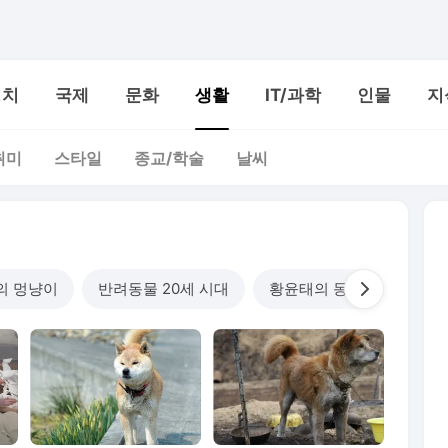
정치
국제
문화
생활
IT/과학
인물
지
취미
스타일
종교/학술
날씨
나의 멍냥이
반려동물 20세 시대
황윤태의 동물병원 밖 수다