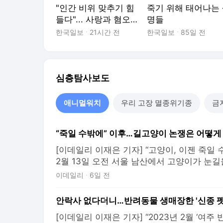
"인간 비위 맞추기 힘
죽기 위해 태어나는
들다"... 사랑과 혐오
명들
사이에 놓인 동물들
한국일보
21시간 전
한국일보
85일 전
심층탐사보도
애니멀워치
우리 고장 멸종위기종
금
[이데일리 이재은 기자] “고양이, 이젠 죽일 수
2월 13일 오전 서울 남산에서 고양이가 눈길
기자)유튜버 ‘새덕후’의 길고양이 관련 발언이
이데일리
6일 전
그는 “살처분 없이는 개체 수를 줄일 수 없
계 개편을 주장했고, 이를 담은 국민청원에는
[이데일리 이재은 기자] “2023년 2월 ‘여주