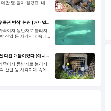
데만 몇 달이 걸렸죠. 내용
반신반의했어요. 그런데 10
고요. 그때부터 사체가 계
8구였죠.” 2023년
이번엔 새끼 벨루가 폐사…2년째 결론 못 낸 ‘수족관 번식’ 논란 [애니멀 워치]
은 가족이자 동반자로 불리지
오락 산업 등 사각지대 속에
 사건과 논란, 그 이후의
되는 원인과 제도의 빈틈을
제를 살펴봅니다. <편집자
'불법 투견' 단속에 줄행랑친 견주들…남겨진 건 다친 개들이었다 [애니멀워치]
은 가족이자 동반자로 불리지
오락 산업 등 사각지대 속에
건과 구조 현장, 그 이후의
되는 원인과 제도의 빈틈을
제를 살펴봅니다. <편집자