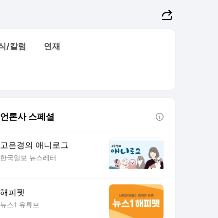
식/칼럼
연재
언론사 스페셜
유형재의 새록새록
내새꾸자랑대회
가족의 발견(犬
고은경의 애니로그
한국일보 뉴스레터
해피펫
뉴스1 유튜브