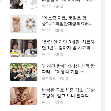
람과 같았다
뉴스1
2일 전
"엑소좀 치료, 품질로 검
증"…수의첨단재생의료허브,
표준화 나서
뉴스1
3일 전
"항암 안 하면 3개월, 치료하
면 1년"…강아지 암 치료의
진실
뉴스1
3일 전
…
‘반려견 함께’ 지리산 산책·팜
파티… “여행의 기쁨 두
배”[농촌愛올래]
문화일보
3일 전
반복된 구토·체중 감소…11살
고양이, 알고 보니 횡격막 탈
장
뉴스1
3일 전