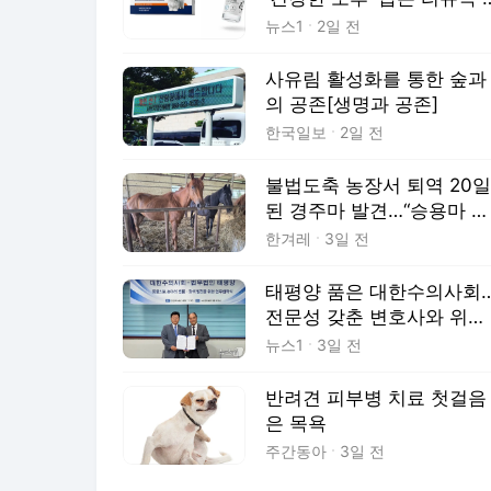
입
뉴스1
2일 전
사유림 활성화를 통한 숲과
의 공존[생명과 공존]
한국일보
2일 전
불법도축 농장서 퇴역 20일
된 경주마 발견…“승용마 전
환 허점 드러나”
한겨레
3일 전
태평양 품은 대한수의사회
전문성 갖춘 변호사와 위상
강화 시동
뉴스1
3일 전
반려견 피부병 치료 첫걸음
은 목욕
주간동아
3일 전