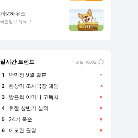
개st하우스
국민일보 유튜브
실시간 트렌드
오늘 16:02
반민정 9월 결혼
1
한상미 조사국장 해임
2
방은희 어머니 고독사
3
휴젤 상반기 실적
4
24기 옥순
5
이모란 원장
6