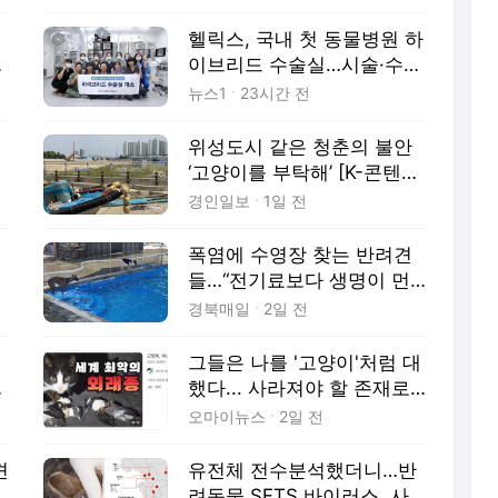
헬릭스, 국내 첫 동물병원 하
절
이브리드 수술실…시술·수술
한번에
뉴스1
23시간 전
동
위성도시 같은 청춘의 불안
검
‘고양이를 부탁해’ [K-콘텐츠
로 보는 인천·(2)]
경인일보
1일 전
폭염에 수영장 찾는 반려견
들…“전기료보다 생명이 먼
저”
경북매일
2일 전
고
그들은 나를 '고양이'처럼 대
영
했다... 사라져야 할 존재로
[신필규의 아직도 적응 중]
오마이뉴스
2일 전
견
유전체 전수분석했더니…반
도
려동물 SFTS 바이러스, 사