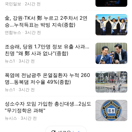
국민일보
2시간 전
金, 강원·TK서 鄭 누르고 2주차서 2연
승…누적득표는 박빙 지속(종합)
연합뉴스
3시간 전
조승래, 당원 1.7만명 정보 유출 사과…
친명 "왜 鄭 사과 없나"(종합)
뉴스1
3시간 전
폭염에 전남광주 온열질환자 누적 260
명…동복댐 저수율 49%(종합)
뉴스1
3시간 전
성소수자 모임 가입한 총신대생…2심도
"무기정학은 과해"
뉴시스
3시간 전