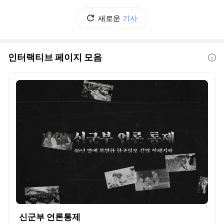
새로운
기사
인터랙티브 페이지 모음
도움말
신군부 언론통제