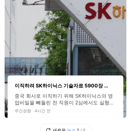
이직하려 SK하이닉스 기술자료 5900장 중
국 기업 유출 전 직원, 2심도 실형
중국 회사로 이직하기 위해 SK하이닉스의 영
업비밀을 빼돌린 전 직원이 2심에서도 실형을
선고받았다. 9일 법조계에 따르면 서울고법 형
주간경향
4시간 전
사10-1부(이상호 이재신 이혜란 고법판사)는
지난 4월 23일 산업기술보호법 위반과 부정경
쟁방지법 위반, 업무상 배임 혐의로 재판에 넘
새로운
뉴스
1
/
6