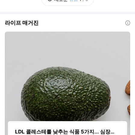
겨진 A씨에게 1심과 같은 징역 1년 6개월을 선
고했다. A씨는 SK하이닉스 중국 판매
라이프 매거진
도움말
LDL 콜레스테롤 낮추는 식품 5가지... 심장