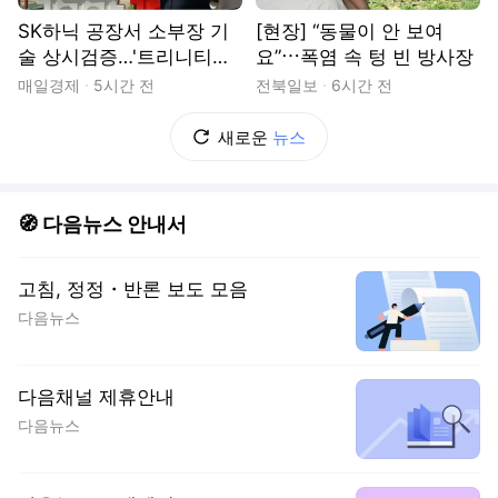
SK하닉 공장서 소부장 기
[현장] “동물이 안 보여
술 상시검증…'트리니티팹'
요”⋯폭염 속 텅 빈 방사장
내년 완공
매일경제
5시간 전
전북일보
6시간 전
새로운
뉴스
🧭 다음뉴스 안내서
고침, 정정・반론 보도 모음
다음뉴스
다음채널 제휴안내
다음뉴스