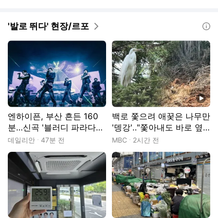
'발로 뛰다' 현장/르포
도움말
동영상
엔하이픈, 부산 흔든 160
백로 쫓으려 애꿎은 나무만
분…신곡 '블러디 파라다이
'뎅강'‥"쫓아내도 바로 옆
스'로 이어간 피의 서사[현
인데‥"
데일리안
47분 전
MBC
2시간 전
장]