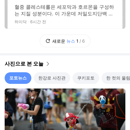
내과 전문의 추천한 '이것'은?
혈중 콜레스테롤은 세포막과 호르몬을 구성하
는 지질 성분이다. 이 가운데 저밀도지단백 콜
레스테롤(LDL cholesterol)이 혈관 벽에 쌓이
하이닥
6시간 전
면 동맥경화로 이어질 수 있다. 나아가 LDL 수
치가 높은 상태가 오래 이어지면 관상동맥질환
과 뇌졸중 위험이 커지는 것으로 알려져 있다.
새로운
뉴스
1
/
6
이런 위험을 낮추기 위해 식이 조절을 병행하
는 경우가 있지만, 식이 조절이 약물
사진으로 본 오늘
포토뉴스
한강로 사진관
쿠키포토
한 컷의 울