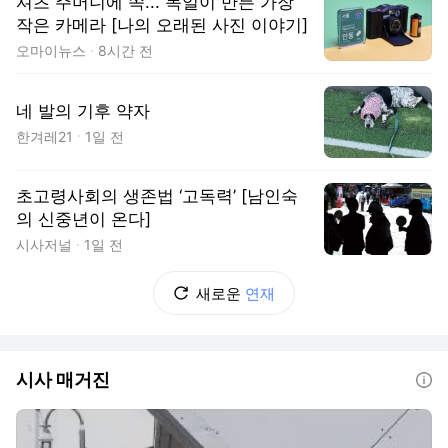
셔츠 주머니에 쏙... 독일이 만든 가장
작은 카메라 [나의 오래된 사진 이야기]
오마이뉴스
8시간 전
네 발의 기후 약자
한겨레21
1일 전
초고령사회의 생존법 ‘고독력’ [남인숙
의 신중년이 온다]
시사저널
1일 전
새로운
연재
시사 매거진
도움말