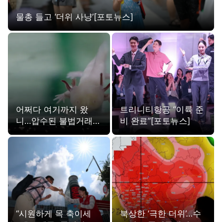
물총 들고 ‘더위 사냥’[포토뉴스]
어쩌다 여기까지 왔
트리니티항공 “이륙 준
니…압수된 불법거래
비 완료”[포토뉴스]
멸종위기 동물들[포토
뉴스]
“시원하게 목 축이세
북상한 ‘극한 더위’…수