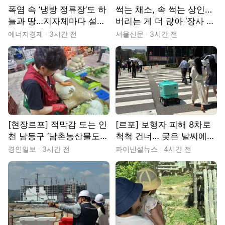
폭염 속 ‘냉방 정류장’도 하
썩는 채소, 속 썩는 상인…
늘과 땅…지자체마다 설치
버리는 게 더 많아 ‘장사 포
제각각, 관리는 사각지대
기’
에너지경제
3시간 전
서울신문
3시간 전
[현장]
[현장르포] 적막감 도는 인
[르포] 보행자 피해 8차로
천 남동구 ‘남촌농산물도매
척척 건너… 궂은 날씨에도
시장’
지연없이 배달
경인일보
3시간 전
파이낸셜뉴스
4시간 전