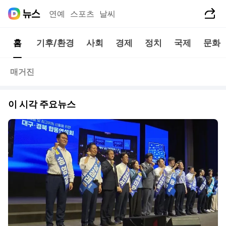
공유하기
연예
스포츠
날씨
홈
기후/환경
사회
경제
정치
국제
문화
매거진
이 시각 주요뉴스
동영상