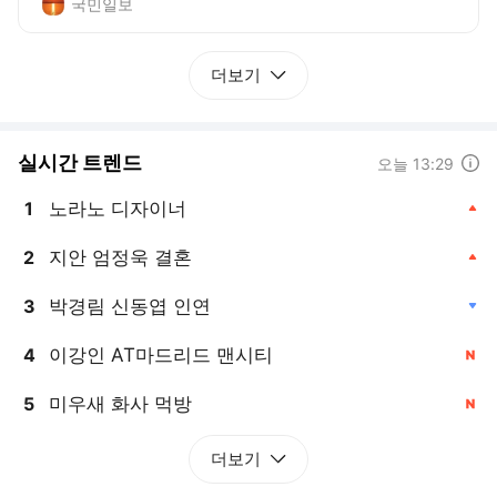
국민일보
더보기
실시간 트렌드
도움말
오늘 13:29
노라노 디자이너
1
, 상승
지안 엄정욱 결혼
2
, 상승
박경림 신동엽 인연
3
, 하락
이강인 AT마드리드 맨시티
4
, 신규
미우새 화사 먹방
5
, 신규
더보기