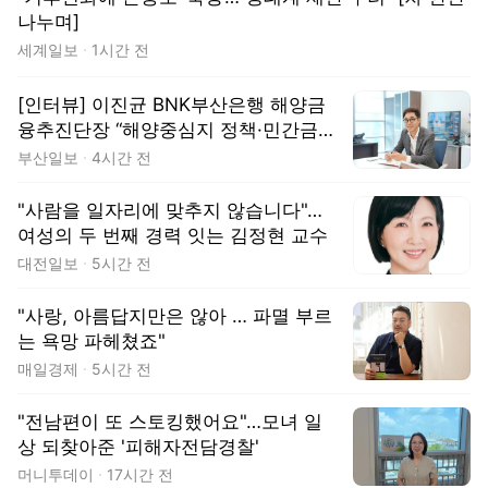
나누며]
세계일보
1시간 전
[인터뷰] 이진균 BNK부산은행 해양금
융추진단장 “해양중심지 정책·민간금융
잇는 연결고리 역할할 것”
부산일보
4시간 전
"사람을 일자리에 맞추지 않습니다"…
여성의 두 번째 경력 잇는 김정현 교수
대전일보
5시간 전
"사랑, 아름답지만은 않아 … 파멸 부르
는 욕망 파헤쳤죠"
매일경제
5시간 전
"전남편이 또 스토킹했어요"…모녀 일
상 되찾아준 '피해자전담경찰'
머니투데이
17시간 전