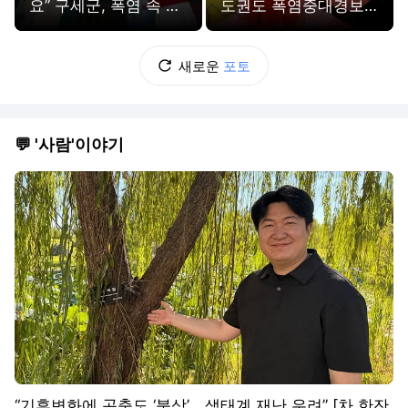
요” 구세군, 폭염 속 생
도권도 폭염중대경보
수 나눔[포토뉴스]
[포토뉴스]
새로운
포토
💬 '사람'이야기
“기후변화에 곤충도 ‘북상’… 생태계 재난 우려” [차 한잔