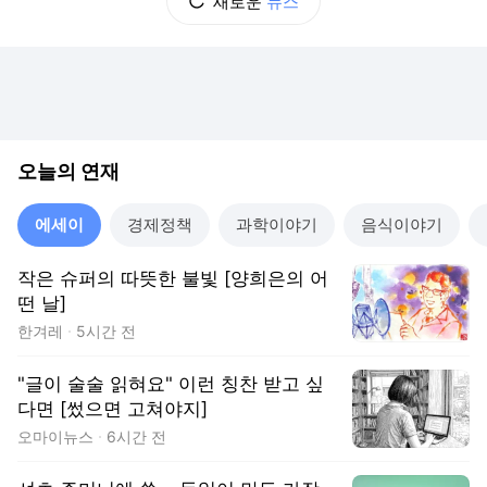
새로운
뉴스
오늘의 연재
에세이
경제정책
과학이야기
음식이야기
작은 슈퍼의 따뜻한 불빛 [양희은의 어
떤 날]
한겨레
5시간 전
"글이 술술 읽혀요" 이런 칭찬 받고 싶
다면 [썼으면 고쳐야지]
오마이뉴스
6시간 전