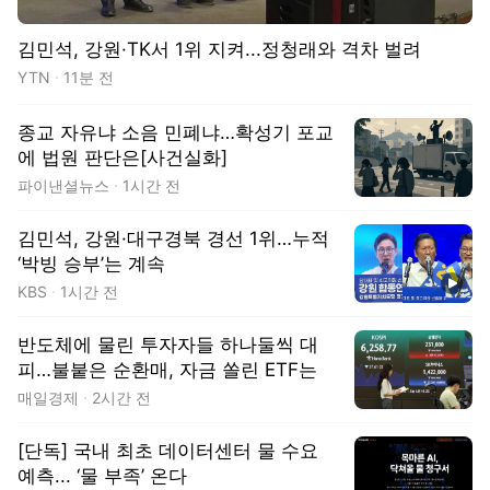
김민석, 강원·TK서 1위 지켜...정청래와 격차 벌려
YTN
11분 전
종교 자유냐 소음 민폐냐…확성기 포교
에 법원 판단은[사건실화]
파이낸셜뉴스
1시간 전
김민석, 강원·대구경북 경선 1위…누적
‘박빙 승부’는 계속
동영상
KBS
1시간 전
반도체에 물린 투자자들 하나둘씩 대
피…불붙은 순환매, 자금 쏠린 ETF는
매일경제
2시간 전
[단독] 국내 최초 데이터센터 물 수요
예측... ‘물 부족’ 온다